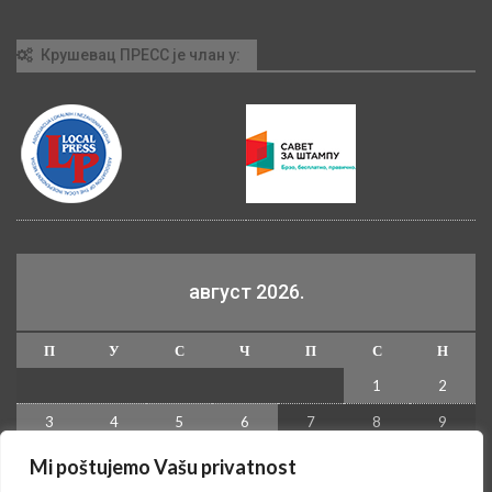
Крушевац ПРЕСС је члан у:
август 2026.
П
У
С
Ч
П
С
Н
1
2
3
4
5
6
7
8
9
10
11
12
13
14
15
16
Mi poštujemo Vašu privatnost