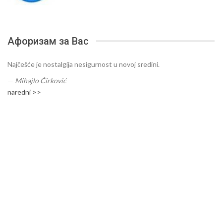
Афоризам за Вас
Najčešće je nostalgija nesigurnost u novoj sredini.
—
Mihajlo Ćirković
naredni >>