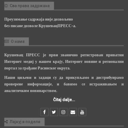
Сва права задржана
Преузимање садржаја није дозвољено
без писане дозволе КрушевацПРЕСС-а.
О нама
Крушевац ПРЕСС је први званично регистрован приватни
Интернет медиј у нашем крају, Интернет новине и регионални
портал за грађане Расинског округа.
Наши циљеви и задаци су да прикупљамо и дистрибуирамо
проверене информације, и бавимо се истраживањем и
аналитичким новинарством.
Čitaj dalje...
Лајкуј и подели