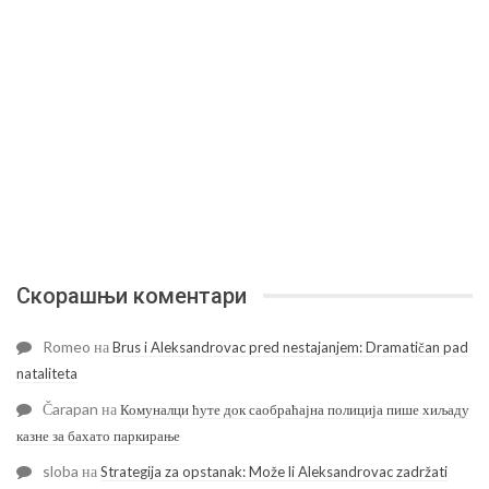
Скорашњи коментари
Romeo
на
Brus i Aleksandrovac pred nestajanjem: Dramatičan pad
nataliteta
Čarapan
на
Комуналци ћуте док саобраћајна полиција пише хиљаду
казне за бахато паркирање
sloba
на
Strategija za opstanak: Može li Aleksandrovac zadržati