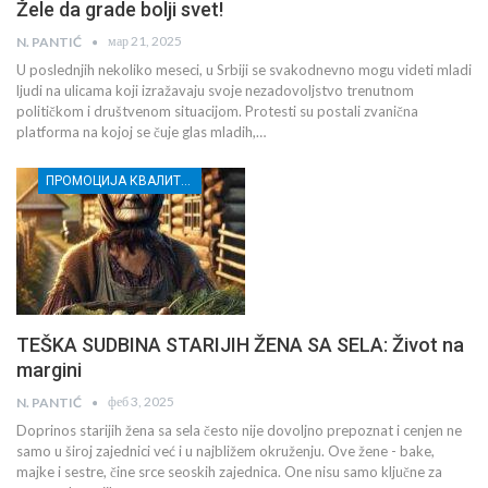
Žele da grade bolji svet!
мар 21, 2025
N. PANTIĆ
U poslednjih nekoliko meseci, u Srbiji se svakodnevno mogu videti mladi
ljudi na ulicama koji izražavaju svoje nezadovoljstvo trenutnom
političkom i društvenom situacijom. Protesti su postali zvanična
platforma na kojoj se čuje glas mladih,…
ПРОМОЦИЈА КВАЛИТЕТНОГ И ЕТИЧКОГ НОВИНАРСТВА У ЦЕНТРАЛНОЈ СРБИЈИ КРОЗ ИЗВЕШТАВАЊЕ О СОЦИЈАЛНО ИЛИ ДРУШТВЕНО ОСЕТЉИВИМ ГРУПАМА
TEŠKA SUDBINA STARIJIH ŽENA SA SELA: Život na
margini
феб 3, 2025
N. PANTIĆ
Doprinos starijih žena sa sela često nije dovoljno prepoznat i cenjen ne
samo u široj zajednici već i u najbližem okruženju. Ove žene - bake,
majke i sestre, čine srce seoskih zajednica. One nisu samo ključne za