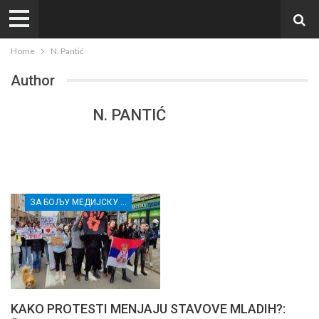
Home
N. Pantić
Author
N. PANTIĆ
ЗА БОЉУ МЕДИЈСКУ ПИСМЕНОСТ МЛАДИХ ИЗ РУРАЛНИХ СРЕДИНА И ПРИПАДНИЦА/КА РАЊИВИХ ГРУПА
KAKO PROTESTI MENJAJU STAVOVE MLADIH?: