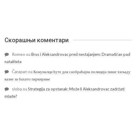
Скорашњи коментари
Romeo
на
Brus i Aleksandrovac pred nestajanjem: Dramatičan pad
nataliteta
Čarapan
на
Комуналци ћуте док саобраћајна полиција пише хиљаду
казне за бахато паркирање
sloba
на
Strategija za opstanak: Može li Aleksandrovac zadržati
mlade?