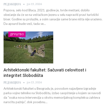
јун 15, 2026
РЕДАКЦИЈА
Popova, selo kod Blaca, 2021. godine je, tvrde meštani, dobilo
obećanje da će se na veštačkom jezeru u selu napraviti pravi turistički
biser. Godine su prolazile, a osim sanacije same brane ništa nije urađeno.
Da apsurd bude veći, tada se…
ДРУШТВО
Arhitektonski fakultet: Sačuvati celovitost i
integritet Slobodišta
јун 15, 2026
РЕДАКЦИЈА
Arhitektonski fakultet u Beogradu je, povodom najavljene izgradnje
parka vojne tehnike na Slobodištu, izdao saopštenje u kojem se navodi
da “svaka nova intervencija u okviru memorijalnog kompleksa zahteva
naročitu pažnju”, dok posebnu…