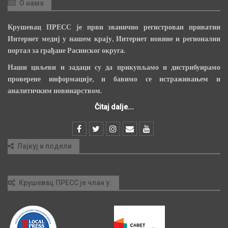
О нама
Крушевац ПРЕСС је први званично регистрован приватни
Интернет медиј у нашем крају, Интернет новине и регионални
портал за грађане Расинског округа.
Наши циљеви и задаци су да прикупљамо и дистрибуирамо
проверене информације, и бавимо се истраживањем и
аналитичким новинарством.
Čitaj dalje...
Лајкуј и подели
Крушевац ПРЕСС је члан у: