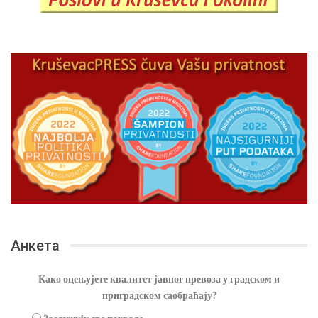
Анкета
Како оцењујете квалитет јавног превоза у градском и
приградском саобраћају?