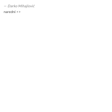
—
Darko Mihajlović
naredni >>