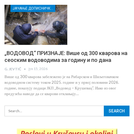
ЈАЧАЊЕ ДОПИСНИЧКЕ МРЕЖЕ НЕЗАВИСНИХ МЕДИЈА У РАСИНСКОМ ОКРУГУ
„ВОДОВОД“ ПРИЗНАЈЕ: Више од 300 кварова на
сеоским водоводима за годину и по дана
јун 15, 2026
G. JEVTIĆ
Више од 300 кварова забележено је на Рибарском и Шиљеговачком
водоводном систему током 2025. године и у првој половини 2026.
године, показују подаци ЈКП „Водовод – Крушевац“. Иако из овог
предузећа наводе да се кварови отклањају…