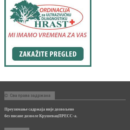
Сва права задржана
Преузимање садржаја није дозвољено
без писане дозволе КрушевацПРЕСС-а.