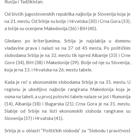
Rusija i Tadžikistan.
Od bivših jugoslovenskih republika najbolja je Slovenija koja je
na 21. mestu. Od Srbije su bolje i Hrvatska (30) i Crna Gora (33),
a lošije su ocenjene Makedonija (36) i BiH (40).
Gledano po kriterijumima, Srbija je najslabija u domenu
vladavine prava i nalazi se na 37 od 45 mesta. Po političkim
slobodama Srbija je na 32. mestu tik ispred Albanije (33) i Crne
Gore (34), BiH (38) i Makedonije (39). Bolje od nje su Slovenija,
koja je na 13. i Hrvatska na 26. mestu tabele.
Kada je reč o ekonomskim slobodama Srbija je na 35. mestu. U
regionu je ubedljivo najbolje rangirana Makedonija koja je
osma na tabeli, a u prvoj polovini tabele nalaze se još i Rumunija
(14), Albanija (18) i Bugarska (21). Crna Gora je na 31. mestu.
Slabije od Srbije na listi ekonomskih sloboda rangirane su
Slovenija (37) i Hrvatska (41).
Srbija je u oblasti “Političkih sloboda” za “Slobodu i pravičnost