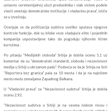
ustavno ceremonijalnoj ulozi predsednika i slab sistem podele
vlasti ometaju demokratske institucije i vladavinu prava”, ističe
se u izveštaju.
Ocenjuje se da politizacija sudstva uveliko sputava njegove
kontrole funkcije, dok su bliske veze vladajuće elite i pojedinih
kompanija uspostavljene tako da pogoduju njihovim ličnim
koristima .
Po pitanju “Medijskih sloboda” Srbija je dobila ocenu 5,1 uz
komentar da su “demokratski standardi, sloboda i nezavisnost
medija u Srbiji u ubrzanom padu”. Podseća se da je Srbija na listi
“Reportera bez granica” pala za 10 mesta i da je na najnižem
mestu među zemaljama Zapadnog Balkana.
U “Vladavini prava” za “Nezavisnost sudstva” Srbija je dobila
ocenu 2,92.
“Nezavisnost sudstva u Srbiji je na veoma niskom nivou i
pogoršava se usled nepostojećih ili ponovljenih sporih, plitkih i