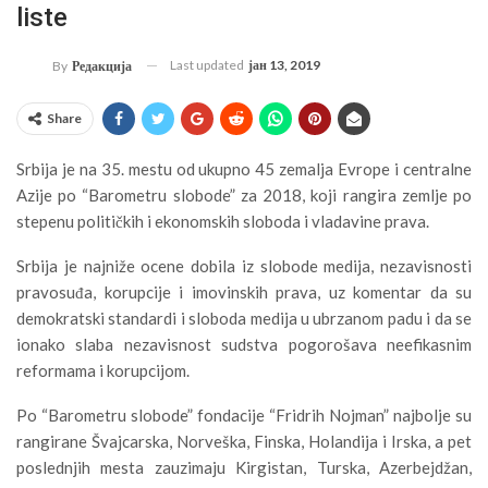
liste
Last updated
јан 13, 2019
By
Редакција
Share
Srbija je na 35. mestu od ukupno 45 zemalja Evrope i centralne
Azije po “Barometru slobode” za 2018, koji rangira zemlje po
stepenu političkih i ekonomskih sloboda i vladavine prava.
Srbija je najniže ocene dobila iz slobode medija, nezavisnosti
pravosuđa, korupcije i imovinskih prava, uz komentar da su
demokratski standardi i sloboda medija u ubrzanom padu i da se
ionako slaba nezavisnost sudstva pogorošava neefikasnim
reformama i korupcijom.
Po “Barometru slobode” fondacije “Fridrih Nojman” najbolje su
rangirane Švajcarska, Norveška, Finska, Holandija i Irska, a pet
poslednjih mesta zauzimaju Kirgistan, Turska, Azerbejdžan,