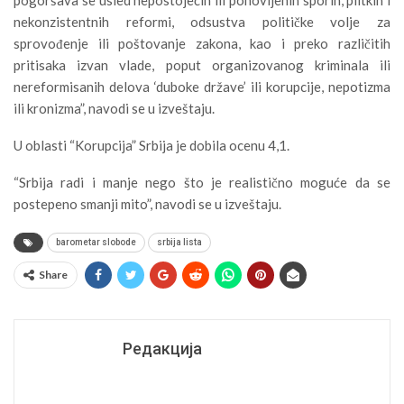
nekonzistentnih reformi, odsustva političke volje za
sprovođenje ili poštovanje zakona, kao i preko različitih
pritisaka izvan vlade, poput organizovanog kriminala ili
nereformisanih delova ‘duboke države’ ili korupcije, nepotizma
ili kronizma”, navodi se u izveštaju.
U oblasti “Korupcija” Srbija je dobila ocenu 4,1.
“Srbija radi i manje nego što je realistično moguće da se
postepeno smanji mito”, navodi se u izveštaju.
barometar slobode
srbija lista
Share
Редакција