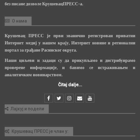
без писане дозволе КрушевацПРЕСС-а.
О нама
Крушевац ПРЕСС је први званично регистрован приватни
Интернет медиј у нашем крају, Интернет новине и регионални
портал за грађане Расинског округа.
Наши циљеви и задаци су да прикупљамо и дистрибуирамо
проверене информације, и бавимо се истраживањем и
аналитичким новинарством.
Čitaj dalje...
Лајкуј и подели
Крушевац ПРЕСС је члан у: