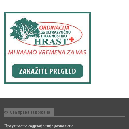
Сва права задржана
Преузимање садржаја није дозвољено