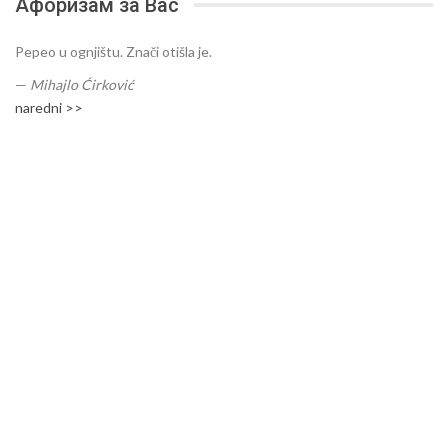
Афоризам за Вас
Pepeo u ognjištu. Znači otišla je.
—
Mihajlo Ćirković
naredni >>