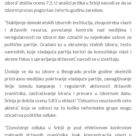
izbora” dobila ocenu 7,5. U analizi prilika u Srbiji navodi se da se
izborni proces pogoršao četvrtu godinu zaredom.
“Slabljenje demokratskih izbornih institucija, zloupotreba vlasti
i državnih resursa, povećanje kontrole nad medijima i
neregularnosti na izborni dan označili su nejednake uslove za
političke partije. Građani su u okruženju stalnih izbora, često
vanrednih, koje vladajuća partija koristi da konsoliduje vlast i
skrene fokus s upravljanja državom”, navodi se u izveštaju.
Dodaje se da su izbore u Beogradu prošle godine obeležili
pristrasno medijsko pokrivanje vladajuće partije, zamagljivanje
linije između kampanje i regularnih aktivnosti državnih
zvaničnika, zastrašivanje birača i prevare u izbornom danu.
Srbija je dobila ocenu 5,83 u oblasti “Odsustvo neustavnih veto
aktera”, koja se odnosi na to koliko neformalne grupe mogu
uticati na političke odluke.
“Donošenje odluka u Srbiji je pod efektivnom kontrolom
izabranih državnih zvaničnika. Ipak, koncentracija vlasti u