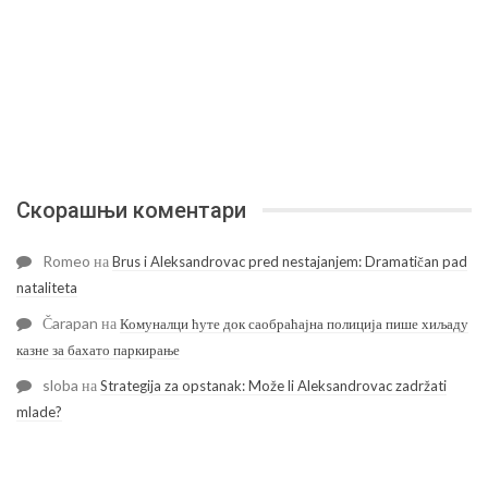
Скорашњи коментари
Romeo
на
Brus i Aleksandrovac pred nestajanjem: Dramatičan pad
nataliteta
Čarapan
на
Комуналци ћуте док саобраћајна полиција пише хиљаду
казне за бахато паркирање
sloba
на
Strategija za opstanak: Može li Aleksandrovac zadržati
mlade?