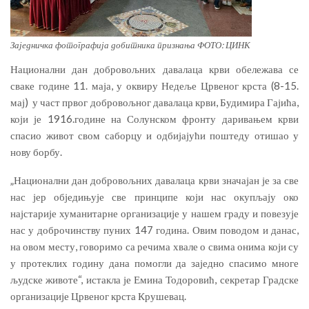
Заједничка фотографија добитника признања ФОТО: ЦИНК
Национални дан добровољних давалаца крви обележава се
сваке године 11. маја, у оквиру Недеље Црвеног крста (8-15.
мај) у част првог добровољног давалаца крви, Будимира Гајића,
који је 1916.године на Солунском фронту даривањем крви
спасио живот свом саборцу и одбијајући поштеду отишао у
нову борбу.
„Национални дан добровољних давалаца крви значајан је за све
нас јер обједињује све принципе који нас окупљају око
најстарије хуманитарне организације у нашем граду и повезује
нас у доброчинству пуних 147 година. Овим поводом и данас,
на овом месту, говоримо са речима хвале о свима онима који су
у протеклих годину дана помогли да заједно спасимо многе
људске животе“, истакла је Емина Тодоровић, секретар Градске
организације Црвеног крста Крушевац.