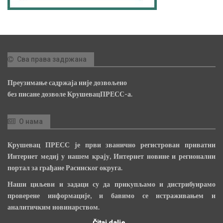
Сва права задржана
Преузимање садржаја није дозвољено
без писане дозволе КрушевацПРЕСС-а.
О нама
Крушевац ПРЕСС је први званично регистрован приватни
Интернет медиј у нашем крају, Интернет новине и регионални
портал за грађане Расинског округа.
Наши циљеви и задаци су да прикупљамо и дистрибуирамо
проверене информације, и бавимо се истраживањем и
аналитичким новинарством.