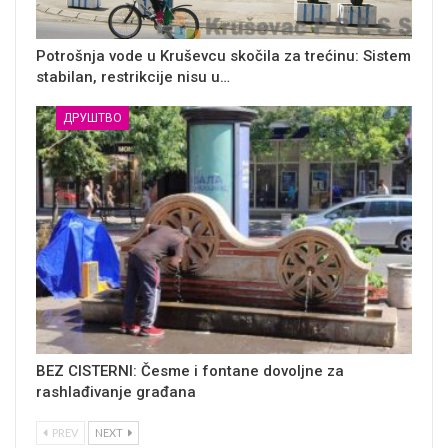
Potrošnja vode u Kruševcu skočila za trećinu: Sistem
stabilan, restrikcije nisu u…
ДРУШТВО
BEZ CISTERNI: Česme i fontane dovoljne za
rashlađivanje građana
PREV
NEXT