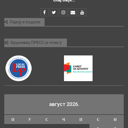
Čitaj dalje...
Лајкуј и подели
Крушевац ПРЕСС је члан у:
август 2026.
П
У
С
Ч
П
С
Н