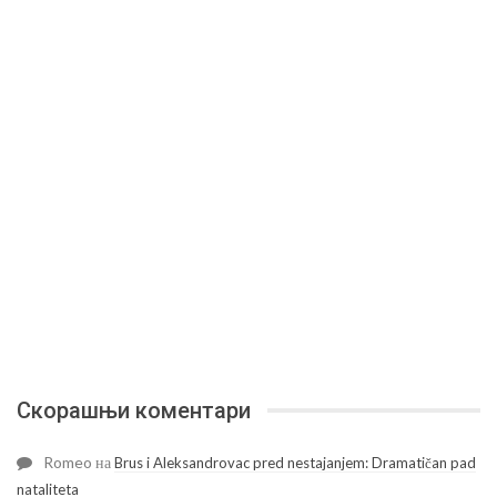
Скорашњи коментари
Romeo
на
Brus i Aleksandrovac pred nestajanjem: Dramatičan pad
nataliteta