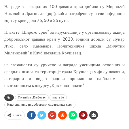
Награде за рекордних 100 давања крви добили су Мирољуб
Николић и Драгослав Ђорђевић а награђени су и сви појединци
који су крви дали 75, 50 и 35 пута.
Плакете „Широко срце“ за најуспешније у организовању акција
добровољног давања крви у 2023. години добили су Лунар
Лукс, село Каменаре, Политехничка школа „Милутин
Миланковић“ и Клуб звездаша Крушевац.
на свечаности су уручене и награде ученицима основних и
средњих школа са територије града Крушевца чији су ликовни,
литерарни и видео радови проглашени најбољим на
овогодишњем конкурсу „Крв живот значи“.
Crveni krst Kruševac
nagrade
Национални дан добровољних давалаца крви
Share