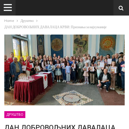
Home
Друштво
ДАН ДОБРОВОЉНИХ ДАВАЛАЦА КРВИ: Признања за најхуманије
ДРУШТВО
ДАН ДОБРОВОЉНИХ ДАВАЛАЦА