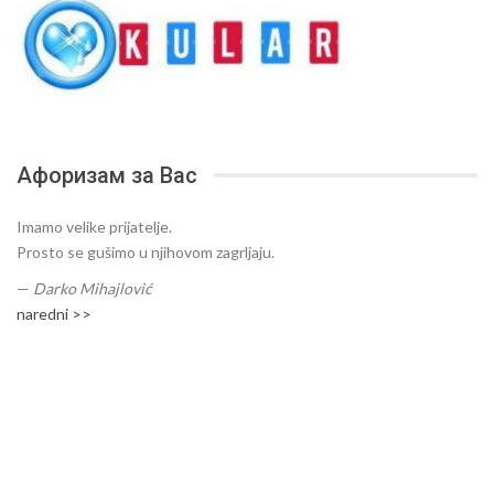
Афоризам за Вас
Imamo velike prijatelje.
Prosto se gušimo u njihovom zagrljaju.
—
Darko Mihajlović
naredni >>