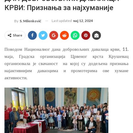
КРВИ: Признања за најхуманије
Last updated
мај 12, 2024
By
S. Milenković
Share
Поводом Националног дана добровољних давалаца крви, 11.
маја, Градска организација Црвеног крста Крушевац
организовала је свачаност на којој су додељена признања
најактивнијим даваоцима и промотерима ове хумане
активности.