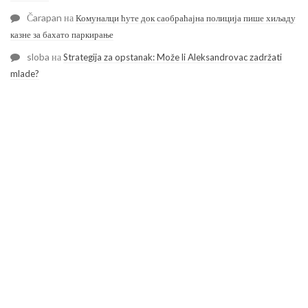
Čarapan
на
Комуналци ћуте док саобраћајна полиција пише хиљаду
казне за бахато паркирање
sloba
на
Strategija za opstanak: Može li Aleksandrovac zadržati
mlade?