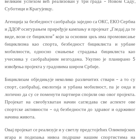
великим успехом већ реализован у три града – Новом Саду,
Суботици и Крагујевцу.
Агенција за безбедност саобраћаја заједно са ОКС, ЕКО Сербиа
и ДДОР осигурањем приређује кампању и пројекат „Гледај да те
виде, вози се бициклом“ који за основни циљ има промовисање
бициклизма као спорта, безбедност бициклиста и урбане
мобилности, односно смањење страдања бициклиста као
учесника у саобраћајним незгодама. Укупно је планирано 5
извођења пројекта у градовима широм Србије.
Бициклизам обједињује неколико различитих ствари – а то су
спорт, саобраћај, екологија и урбана мобилност, па је онда и
логично да су се поменути партнери спојили око овог пројекта.
Пројекат на свеобухватан начин сагледава све аспекте ове
спортске активности – од безбедности до здравог и одрживог
начина живота.
Овај пројекат се реализује и у светлу предстојећих Олимпијских
игара и подизања нивоа подршке нашим спортистима на