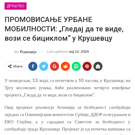
ДРУШТВО
ПРОМОВИСАЊЕ УРБАНЕ
МОБИЛНОСТИ: „Гледај да те виде,
вози се бициклом“ у Крушевцу
Last updated
мај 12, 2024
By
Редакција
Share
У понедељак, 13. маја, са почетком у 10 часова, у Крушевцу, на
Тргу косовских јунака, биће реализовано четврто извођење
пројекта „Гледај да те виде, вози се бициклом“.
Овај пројекат реализује Агенција за безбедност саобраћаја
заједно са Олимпијским комитетом Србије, ДДОР осигурањем и
ЕКО Сербиа, а у сарадњи са Саветом за безбедност у
саобраћају града Крушевца. Пројекат је од почетка кампање са