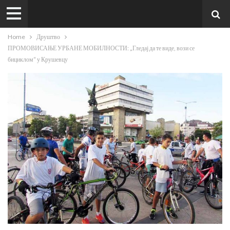
Home
Друштво
ПРОМОВИСАЊЕ УРБАНЕ МОБИЛНОСТИ: „Гледај да те виде, вози се
бициклом“ у Крушевцу