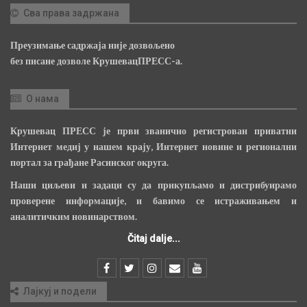
Сва права задржана
Преузимање садржаја није дозвољено
без писане дозволе КрушевацПРЕСС-а.
О нама
Крушевац ПРЕСС је први званично регистрован приватни
Интернет медиј у нашем крају, Интернет новине и регионални
портал за грађане Расинског округа.
Наши циљеви и задаци су да прикупљамо и дистрибуирамо
проверене информације, и бавимо се истраживањем и
аналитичким новинарством.
Čitaj dalje...
Лајкуј и подели