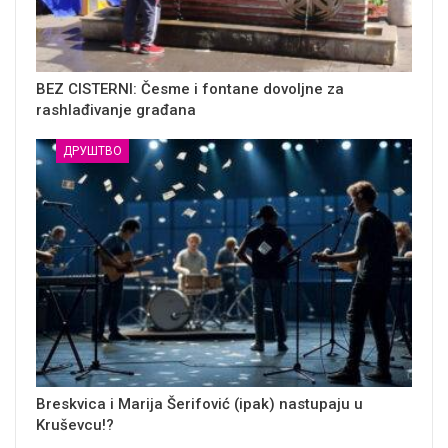
BEZ CISTERNI: Česme i fontane dovoljne za
rashlađivanje građana
ДРУШТВО
Breskvica i Marija Šerifović (ipak) nastupaju u
Kruševcu!?