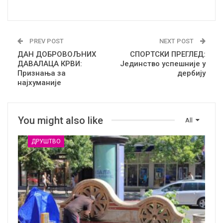
PREV POST
NEXT POST
ДАН ДОБРОВОЉНИХ
СПОРТСКИ ПРЕГЛЕД:
ДАВАЛАЦА КРВИ:
Јединство успешније у
Признања за
дербију
најхуманије
You might also like
All
ДРУШТВО