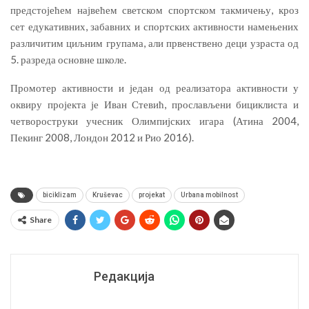
предстојећем највећем светском спортском такмичењу, кроз
сет едукативних, забавних и спортских активности намењених
различитим циљним групама, али првенствено деци узраста од
5. разреда основне школе.
Промотер активности и један од реализатора активности у
оквиру пројекта је Иван Стевић, прослављени бициклиста и
четвороструки учесник Олимпијских игара (Атина 2004,
Пекинг 2008, Лондон 2012 и Рио 2016).
biciklizam
Kruševac
projekat
Urbana mobilnost
Share
Редакција