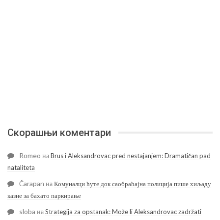
Скорашњи коментари
Romeo
на
Brus i Aleksandrovac pred nestajanjem: Dramatičan pad
nataliteta
Čarapan
на
Комуналци ћуте док саобраћајна полиција пише хиљаду
казне за бахато паркирање
sloba
на
Strategija za opstanak: Može li Aleksandrovac zadržati