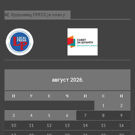
Крушевац ПРЕСС је члан у:
август 2026.
П
У
С
Ч
П
С
Н
1
2
3
4
5
6
7
8
9
10
11
12
13
14
15
16