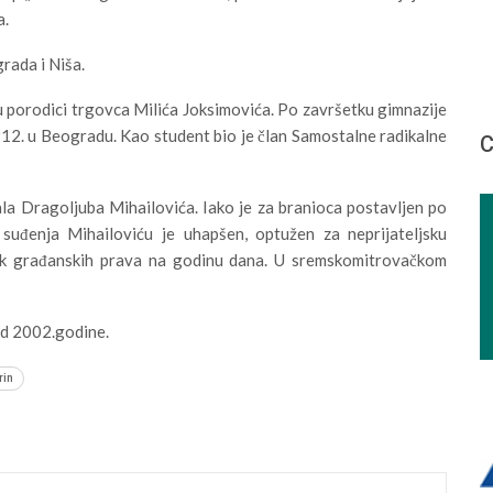
a.
rada i Niša.
 u porodici trgovca Milića Joksimovića. Po završetku gimnazije
912. u Beogradu. Kao student bio je član Samostalne radikalne
С
ala Dragoljuba Mihailovića. Iako je za branioca postavljen po
uđenja Mihailoviću je uhapšen, optužen za neprijateljsku
tak građanskih prava na godinu dana. U sremskomitrovačkom
od 2002.godine.
rin