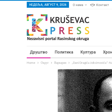
НЕДЕЉА, АВГУСТ 9, 2026
О нама
Контакт
Друштво
Политика
Култура
Хро
Home
Округ
Варварин
„Dani Dragića Joksimovića“: 