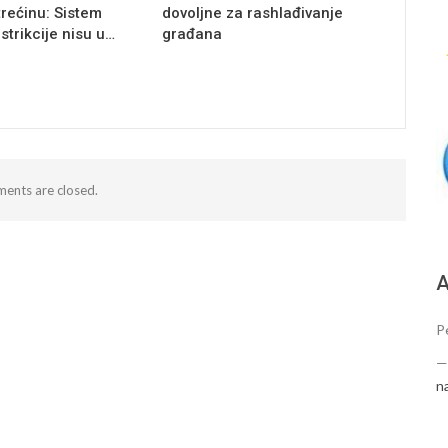
trećinu: Sistem
dovoljne za rashlađivanje
estrikcije nisu u…
građana
ents are closed.
А
Pe
n