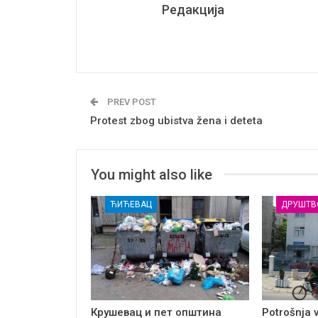
Редакција
PREV POST
Protest zbog ubistva žena i deteta
You might also like
ЋИЋЕВАЦ
ДРУШТВ
Крушевац и пет општина
Potrošnja 