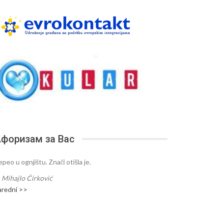
форизам за Вас
peo u ognjištu. Znači otišla je.
—
Mihajlo Ćirković
aredni >>