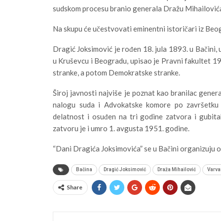
sudskom procesu branio generala Dražu Mihailović
Na skupu će učestvovati eminentni istoričari iz Beog
Dragić Joksimović je rođen 18. jula 1893. u Bačini,
u Kruševcu i Beogradu, upisao je Pravni fakultet 1
stranke, a potom Demokratske stranke.
Široj javnosti najviše je poznat kao branilac gener
nalogu suda i Advokatske komore po završetku s
delatnost i osuđen na tri godine zatvora i gubi
zatvoru je i umro 1. avgusta 1951. godine.
“Dani Dragića Joksimovića” se u Bačini organizuju 
Bačina
Dragić Joksimović
Draža Mihailović
Varva
Share