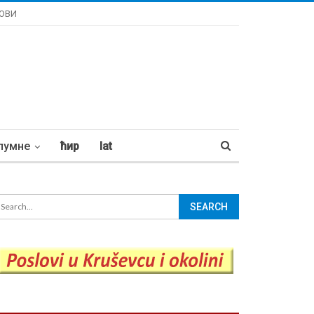
ОВИ
лумне
ћир
lat