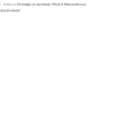
sloba
на
Strategija za opstanak: Može li Aleksandrovac
adržati mlade?