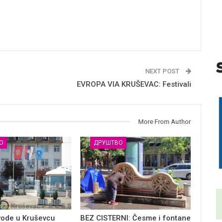
NEXT POST
EVROPA VIA KRUŠEVAC: Festivali
More From Author
О
ДРУШТВО
vode u Kruševcu
BEZ CISTERNI: Česme i fontane