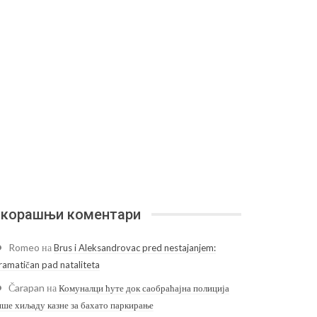
корашњи коментари
Romeo
на
Brus i Aleksandrovac pred nestajanjem:
ramatičan pad nataliteta
Čarapan
на
Комуналци ћуте док саобраћајна полиција
ише хиљаду казне за бахато паркирање