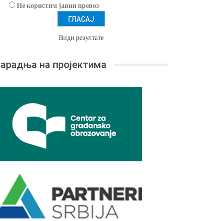
Не користим јавни превоз
Види резултате
арадња на пројектима