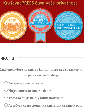
нкета
Како оцењујете квалитет јавног превоза у градском и
приградском саобраћају?
Заслужују све похвале
Није лоше али може и боље
Требало би да имају више полазака
Аутобуси су им лошег квалитета и стално касне