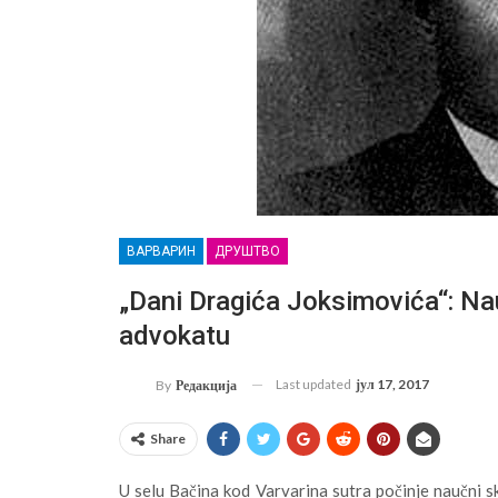
ВАРВАРИН
ДРУШТВО
„Dani Dragića Joksimovića“: N
advokatu
Last updated
јул 17, 2017
By
Редакција
Share
U selu Bačina kod Varvarina sutra počinje naučni s