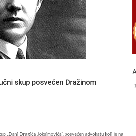
А
aučni skup posvećen Dražinom
kup „Dani Dragića Joksimovića“, posvećen advokatu koji je na