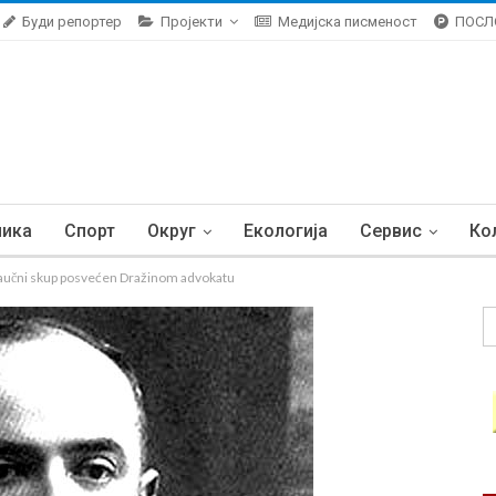
Буди репортер
Пројекти
Медијска писменост
ПОСЛ
ника
Спорт
Округ
Екологија
Сервис
Ко
Naučni skup posvećen Dražinom advokatu