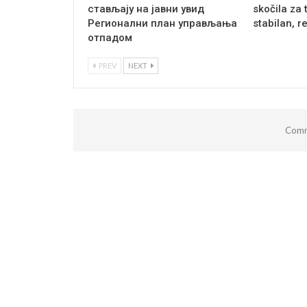
стављају на јавни увид
skočila za 
Регионални план управљања
stabilan, r
отпадом
PREV
NEXT
Comm