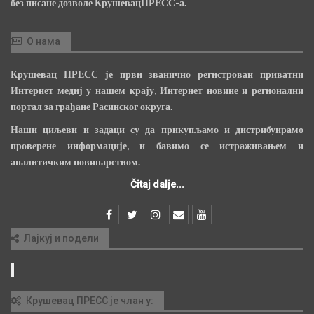
без писане дозволе КрушевацПРЕСС-а.
О нама
Крушевац ПРЕСС је први званично регистрован приватни
Интернет медиј у нашем крају, Интернет новине и регионални
портал за грађане Расинског округа.
Наши циљеви и задаци су да прикупљамо и дистрибуирамо
проверене информације, и бавимо се истраживањем и
аналитичким новинарством.
Čitaj dalje...
Лајкуј и подели
Крушевац ПРЕСС је члан у: