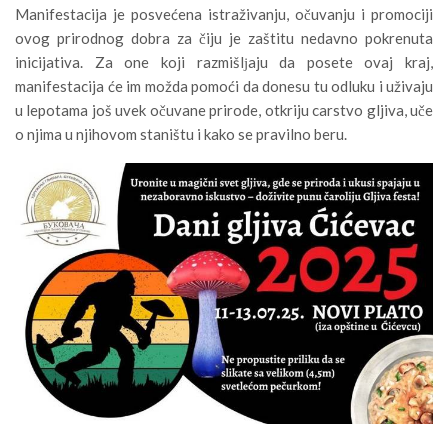
Manifestacija je posvećena istraživanju, očuvanju i promociji
ovog prirodnog dobra za čiju je zaštitu nedavno pokrenuta
inicijativa. Za one koji razmišlјaju da posete ovaj kraj,
manifestacija će im možda pomoći da donesu tu odluku i uživaju
u lepotama još uvek očuvane prirode, otkriju carstvo gljiva, uče
o njima u njihovom staništu i kako se pravilno beru.