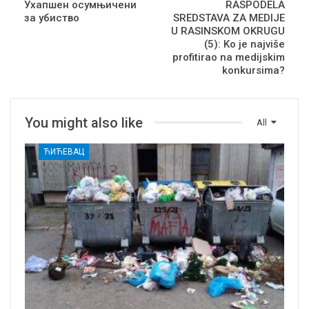
Ухапшен осумњичени
RASPODELA
за убиство
SREDSTAVA ZA MEDIJE
U RASINSKOM OKRUGU
(5): Ko je najviše
profitirao na medijskim
konkursima?
You might also like
All
ЋИЋЕВАЦ