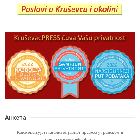
Анкета
Како оцењујете квалитет јавног превоза у градском и
приградском саобраћају?