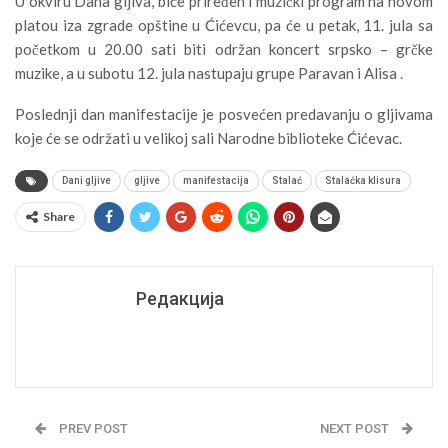
U okviru Dana gljiva, biće priređen i muzički program na novom
platou iza zgrade opštine u Ćićevcu, pa će u petak, 11. jula sa
početkom u 20.00 sati biti održan koncert srpsko – grčke
muzike, a u subotu 12. jula nastupaju grupe Paravan i Alisa .
Poslednji dan manifestacije je posvećen predavanju o gljivama
koje će se održati u velikoj sali Narodne biblioteke Ćićevac.
Dani gljive
gljive
manifestacija
Stalać
Stalaćka klisura
Share
Редакција
PREV POST
NEXT POST