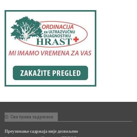
Сва права задржана
Преузимање садржаја није дозвољено