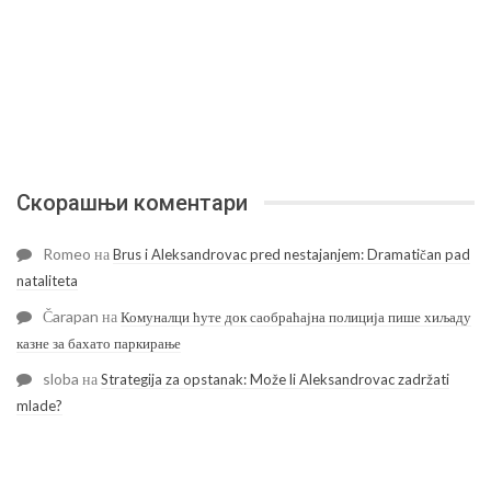
Скорашњи коментари
Romeo
на
Brus i Aleksandrovac pred nestajanjem: Dramatičan pad
nataliteta
Čarapan
на
Комуналци ћуте док саобраћајна полиција пише хиљаду
казне за бахато паркирање
sloba
на
Strategija za opstanak: Može li Aleksandrovac zadržati
mlade?