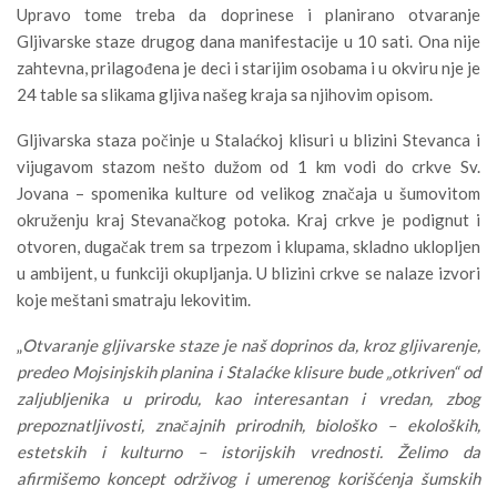
Upravo tome treba da doprinese i planirano otvaranje
Gljivarske staze drugog dana manifestacije u 10 sati. Ona nije
zahtevna, prilagođena je deci i starijim osobama i u okviru nje je
24 table sa slikama gljiva našeg kraja sa njihovim opisom.
Gljivarska staza počinje u Stalaćkoj klisuri u blizini Stevanca i
vijugavom stazom nešto dužom od 1 km vodi do crkve Sv.
Jovana – spomenika kulture od velikog značaja u šumovitom
okruženju kraj Stevanačkog potoka. Kraj crkve je podignut i
otvoren, dugačak trem sa trpezom i klupama, skladno uklopljen
u ambijent, u funkciji okupljanja. U blizini crkve se nalaze izvori
koje meštani smatraju lekovitim.
„
Otvaranje gljivarske staze je naš doprinos da, kroz gljivarenje,
predeo Mojsinjskih planina i Stalaćke klisure bude „otkriven“ od
zaljubljenika u prirodu, kao interesantan i vredan, zbog
prepoznatljivosti, značajnih prirodnih, biološko – ekoloških,
estetskih i kulturno – istorijskih vrednosti. Želimo da
afirmišemo koncept održivog i umerenog korišćenja šumskih