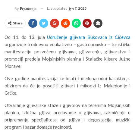
Last updated
јул 7, 2025
By
Редакција
Share
Od 11. do 13. jula
Udruženje gljivara Bukovača iz Ćićevca
organizuje trodnevnu edukativno – gastronomsko – turističku
manifestaciju posvećenu gljivama, gljivarenju, gljivarstvu i
promociji predela Mojsinjskih planina i Stalaćke klisure Južne
Morave.
Ove godine manifestacija će imati i međunarodni karakter, s
obzirom da će je posetiti gljivari i mikoozi iz Makedonije i
Grčke.
Otvaranje gljivarske staze i gljivolov na terenima Mojsinjskih
planina, izložba gljiva, predavanje o gljivama, takmičenje u
pripremanju specijaliteta od gljiva i degustacija, muzički
program i bazar domaće radinosti.