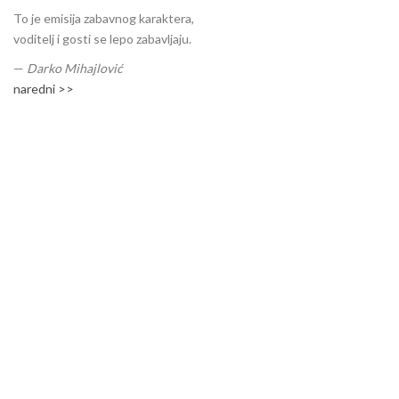
To je emisija zabavnog karaktera,
voditelj i gosti se lepo zabavljaju.
—
Darko Mihajlović
naredni >>