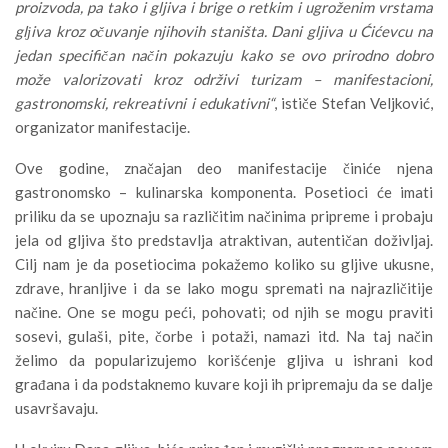
proizvoda, pa tako i gljiva i brige o retkim i ugroženim vrstama
glјiva kroz očuvanje njihovih staništa. Dani gljiva u Ćićevcu na
jedan specifičan način pokazuju kako se ovo prirodno dobro
može valorizovati kroz održivi turizam – manifestacioni,
gastronomski, rekreativni i edukativni“
, ističe Stefan Veljković,
organizator manifestacije.
Ove godine, značajan deo manifestacije činiće njena
gastronomsko – kulinarska komponenta. Posetioci će imati
priliku da se upoznaju sa različitim načinima pripreme i probaju
jela od gljiva što predstavlja atraktivan, autentičan doživljaj.
Cilj nam je da posetiocima pokažemo koliko su gljive ukusne,
zdrave, hranljive i da se lako mogu spremati na najrazličitije
načine. One se mogu peći, pohovati; od njih se mogu praviti
sosevi, gulaši, pite, čorbe i potaži, namazi itd. Na taj način
želimo da popularizujemo korišćenje gljiva u ishrani kod
građana i da podstaknemo kuvare koji ih pripremaju da se dalje
usavršavaju.