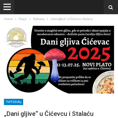
Home
Округ
Ћићевац
„Dani gljive“ u Ćićevcu i Stalaću
ЋИЋЕВАЦ
„Dani gljive“ u Ćićevcu i Stalaću