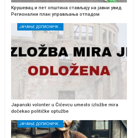
Крушевац и пет општина стављају на јавни увид
Регионални план управљања отпадом
ЈАЧАЊЕ ДОПИСНИЧКЕ МРЕЖЕ НЕЗАВИСНИХ МЕДИЈА У РАСИНСКОМ ОКРУГУ
Japanski volonter u Ćićevcu umesto izložbe mira
dočekao političke optužbe
ЈАЧАЊЕ ДОПИСНИЧКЕ МРЕЖЕ НЕЗАВИСНИХ МЕДИЈА У РАСИНСКОМ ОКРУГУ