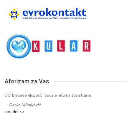
Aforizam za Vas
U Srbiji sade glupost i budale niču na sve strane.
—
Darko Mihajlović
naredni >>