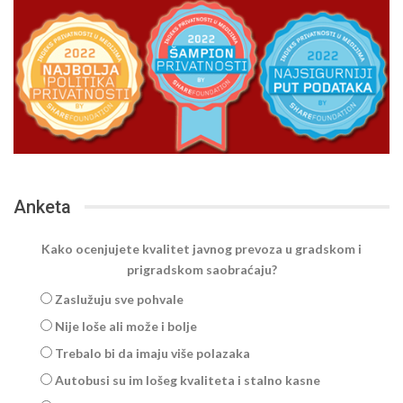
Anketa
Kako ocenjujete kvalitet javnog prevoza u gradskom i
prigradskom saobraćaju?
Zaslužuju sve pohvale
Nije loše ali može i bolje
Trebalo bi da imaju više polazaka
Autobusi su im lošeg kvaliteta i stalno kasne