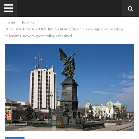
Home
Politika
DEVETA SEDNICA SKUPŠTINE GRADA: Odbornici odlučuju o kadrovskim
rešenjima, novom spomeniku, zahvalnici…