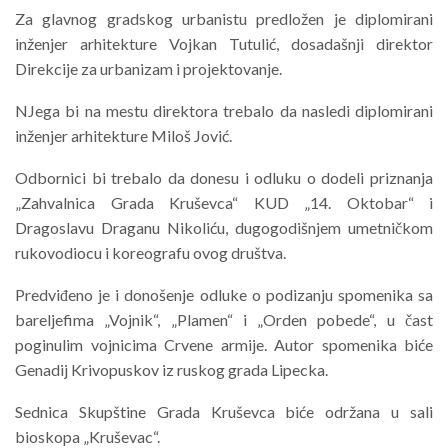
Za glavnog gradskog urbanistu predložen je diplomirani
inženjer arhitekture Vojkan Tutulić, dosadašnji direktor
Direkcije za urbanizam i projektovanje.
NJega bi na mestu direktora trebalo da nasledi diplomirani
inženjer arhitekture Miloš Jović.
Odbornici bi trebalo da donesu i odluku o dodeli priznanja
„Zahvalnica Grada Kruševca“ KUD „14. Oktobar“ i
Dragoslavu Draganu Nikoliću, dugogodišnjem umetničkom
rukovodiocu i koreografu ovog društva.
Predviđeno je i donošenje odluke o podizanju spomenika sa
bareljefima „Vojnik“, „Plamen“ i „Orden pobede“, u čast
poginulim vojnicima Crvene armije. Autor spomenika biće
Genadij Krivopuskov iz ruskog grada Lipecka.
Sednica Skupštine Grada Kruševca biće održana u sali
bioskopa „Kruševac“.