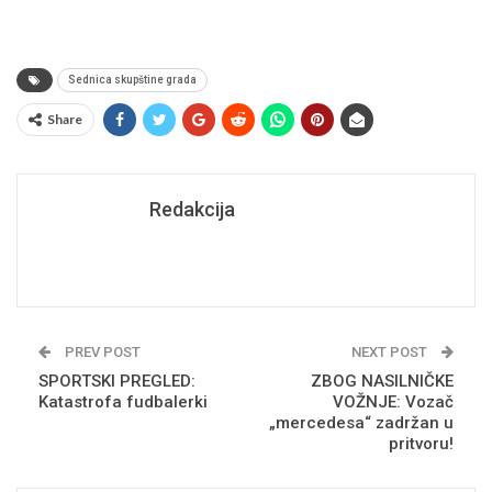
Sednica skupštine grada
Share
Redakcija
PREV POST
NEXT POST
SPORTSKI PREGLED:
ZBOG NASILNIČKE
Katastrofa fudbalerki
VOŽNJE: Vozač
„mercedesa“ zadržan u
pritvoru!