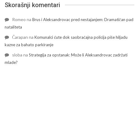
Skorašnji komentari
Romeo
na
Brus i Aleksandrovac pred nestajanjem: Dramatičan pad
nataliteta
Čarapan
na
Komunalci ćute dok saobraćajna policija piše hiljadu
kazne za bahato parkiranje
sloba
na
Strategija za opstanak: Može li Aleksandrovac zadržati
mlade?