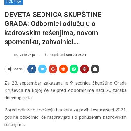
POLITIKA
DEVETA SEDNICA SKUPŠTINE
GRADA: Odbornici odlučuju o
kadrovskim rešenjima, novom
spomeniku, zahvalnici…
Last updated
sep 20, 2021
By
Redakcija
Share
Za 23. septembar zakazana je 9. sednica Skupštine Grada
Kruševca na kojoj će se pred odbornicima naći 70 tačaka
dnevnog reda.
Pored odluke o Izvršenju budžeta za prvih šest meseci 2021.
godine odbornici će raspravljati i o ponuđenim kadrovskim
rešenjima.