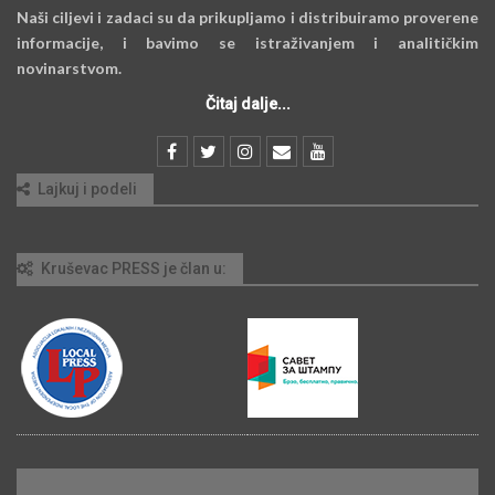
Naši ciljevi i zadaci su da prikupljamo i distribuiramo proverene
informacije, i bavimo se istraživanjem i analitičkim
novinarstvom.
Čitaj dalje...
Lajkuj i podeli
Kruševac PRESS je član u: