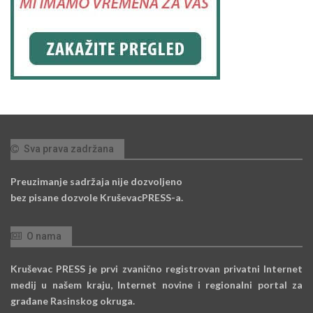
Sva prava zadržana
Preuzimanje sadržaja nije dozvoljeno
bez pisane dozvole KruševacPRESS-a.
O nama
Kruševac PRESS je prvi zvanično registrovan privatni Internet
medij u našem kraju, Internet novine i regionalni portal za
građane Rasinskog okruga.