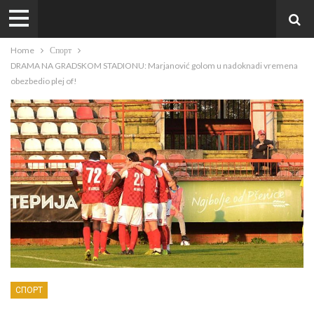
Home
Спорт
DRAMA NA GRADSKOM STADIONU: Marjanović golom u nadoknadi vremena
obezbedio plej of!
СПОРТ