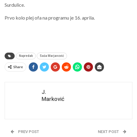
Surdulice.
Prvo kolo plej ofa na programu je 16. aprila.
Napredak
Saša Marjanović
Share
J.
Marković
PREV POST
NEXT POST