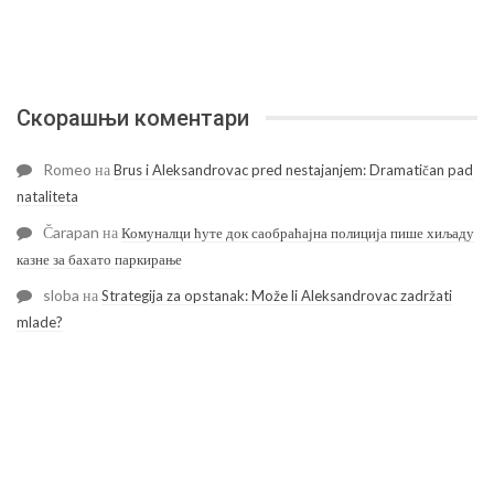
Скорашњи коментари
Romeo
на
Brus i Aleksandrovac pred nestajanjem: Dramatičan pad
nataliteta
Čarapan
на
Комуналци ћуте док саобраћајна полиција пише хиљаду
казне за бахато паркирање
sloba
на
Strategija za opstanak: Može li Aleksandrovac zadržati
mlade?