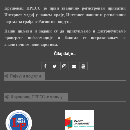
Крушевац ПРЕСС је први званично регистрован приватни
Интернет медиј у нашем крају, Интернет новине и регионални
портал за грађане Расинског округа.
Наши циљеви и задаци су да прикупљамо и дистрибуирамо
проверене информације, и бавимо се истраживањем и
аналитичким новинарством.
Čitaj dalje...
Лајкуј и подели
Крушевац ПРЕСС је члан у: