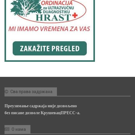
Сва права задржана
Преузимање садржаја није дозвољено
без писане дозволе КрушевацПРЕСС-а.
О нама