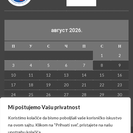
август 2026.
П
У
С
Ч
П
С
Н
1
2
3
4
5
6
7
8
9
10
11
12
13
14
15
16
17
18
19
20
21
22
23
24
25
26
27
28
29
30
31
Mi poštujemo Vašu privatnost
« јул
Koristimo kolačiće da bismo poboljšali vaše korisničko iskustvo
na ovom sajtu. Klikom na "Prihvati sve", pristajete na našu
upotrebu kolačića.