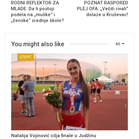
RODNI REFLEKTOR ZA
POZNAT RASPORED
MLADE: Da li postoji
PLEJ OFA: „Večiti rivali“
podela na „muške“ i
dolaze u Kruševac!
„ženske“ srednje škole?
You might also like
All
СПОРТ
Natalija Vojinović cilja finale u Judžinu