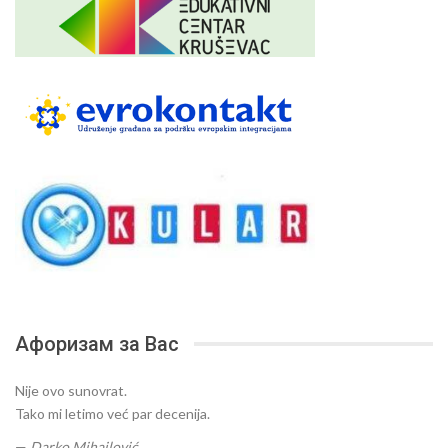
Афоризам за Вас
Nije ovo sunovrat.
Tako mi letimo već par decenija.
—
Darko Mihajlović