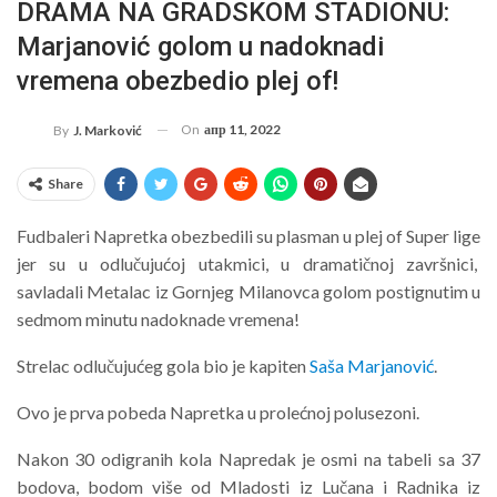
DRAMA NA GRADSKOM STADIONU:
Marjanović golom u nadoknadi
vremena obezbedio plej of!
On
апр 11, 2022
By
J. Marković
Share
Fudbaleri Napretka obezbedili su plasman u plej of Super lige
jer su u odlučujućoj utakmici, u dramatičnoj završnici,
savladali Metalac iz Gornjeg Milanovca golom postignutim u
sedmom minutu nadoknade vremena!
Strelac odlučujućeg gola bio je kapiten
Saša Marjanović
.
Ovo je prva pobeda Napretka u prolećnoj polusezoni.
Nakon 30 odigranih kola Napredak je osmi na tabeli sa 37
bodova, bodom više od Mladosti iz Lučana i Radnika iz