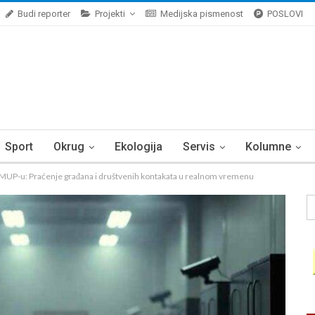
Budi reporter
Projekti
Medijska pismenost
POSLOVI
Sport
Okrug
Ekologija
Servis
Kolumne
u MUP-u: Praćenje građana i društvenih kontakata u realnom vremenu