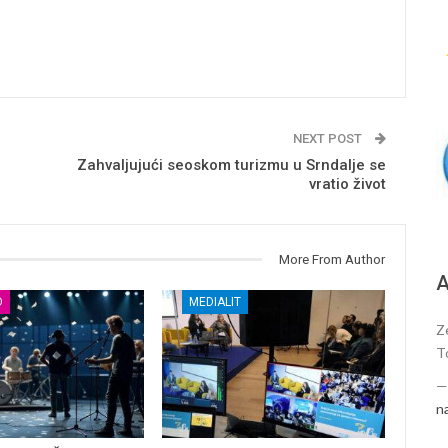
NEXT POST
Zahvaljujući seoskom turizmu u Srndalje se
vratio život
More From Author
A
O
MEDIALIT
Z
T
n