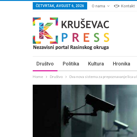
ČETVRTAK, AVGUST 6, 2026
O nama
Kontakt
Društvo
Politika
Kultura
Hronika
Home
Društvo
Dva nova sistema za prepoznavanje lica 