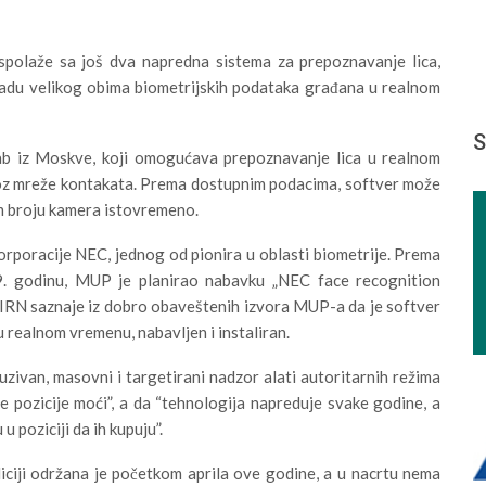
spolaže sa još dva napredna sistema za prepoznavanje lica,
bradu velikog obima biometrijskih podataka građana u realnom
S
ab iz Moskve, koji omogućava prepoznavanje lica u realnom
roz mreže kontakata. Prema dostupnim podacima, softver može
kom broju kamera istovremeno.
rporacije NEC, jednog od pionira u oblasti biometrije. Prema
9. godinu, MUP je planirao nabavku „NEC face recognition
 BIRN saznaje iz dobro obaveštenih izvora MUP-a da je softver
u realnom vremenu, nabavljen i instaliran.
uzivan, masovni i targetirani nadzor alati autoritarnih režima
e pozicije moći”, a da “tehnologija napreduje svake godine, a
 poziciji da ih kupuju”.
ciji održana je početkom aprila ove godine, a u nacrtu nema