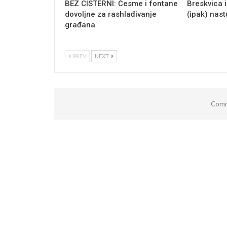
BEZ CISTERNI: Česme i fontane
Breskvica i
dovoljne za rashlađivanje
(ipak) nas
građana
PREV
NEXT
Comm