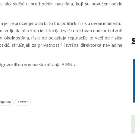
e bio slučaj u prethodnim nacrtima, koji su povučeni posle
ta jer je procenjeno da bi to bio politički rizik u ovom momentu.
volje da bilo koja institucija izvrši efektivan nadzor i utvrdi
m okolnostima, rizik od pokušaja regulacije je veći od rizika
skić, stručnjak za privatnost i izvršna direktorka nevladine
dgovorili na novinarska pitanja BIRN-a.
nje lica
softver