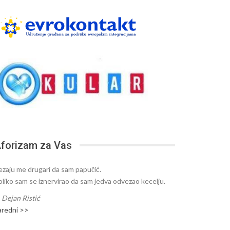
forizam za Vas
ezaju me drugari da sam papučić.
oliko sam se iznervirao da sam jedva odvezao kecelju.
—
Dejan Ristić
aredni >>