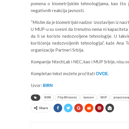
pomena o biometrijskiim tehnologijama, kao što j
negativnih reakcija javnosti.
“Mislim da je biometrijski nadzor izostavljen iz nacr
U MUP-u su svesni da trenutno nema ni kapaciteta ni 
da li se koriste nedozvoljene tehnologije. U takvi
korišćenja nedozvoljenih tehnologija”, kaže Ana To
organizacije Partneri Srbija.
Kompanije NtechLab i NEC, kao i MUP Srbije, nisu o
Kompletan tekst možete pročitati
OVDE.
Izvor:
BIRN
BIRN
Filip Milošević
kamere
MUP
prepoznava
Share