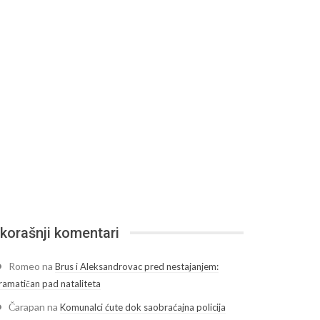
korašnji komentari
Romeo
na
Brus i Aleksandrovac pred nestajanjem:
ramatičan pad nataliteta
Čarapan
na
Komunalci ćute dok saobraćajna policija