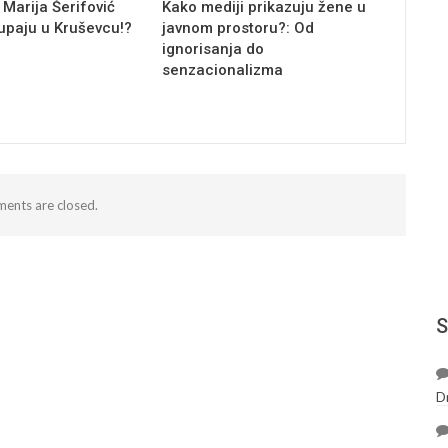
 Marija Šerifović
Kako mediji prikazuju žene u
tupaju u Kruševcu!?
javnom prostoru?: Od
ignorisanja do
senzacionalizma
ents are closed.
S
D