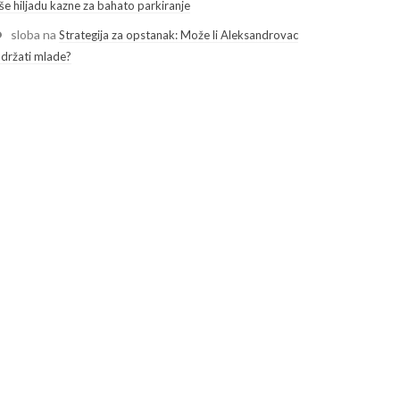
še hiljadu kazne za bahato parkiranje
sloba
na
Strategija za opstanak: Može li Aleksandrovac
adržati mlade?