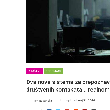
DRUŠTVO
SARADNJA
Dva nova sistema za prepoznava
društvenih kontakata u realno
Last updated
maj 31, 2026
By
Redakcija