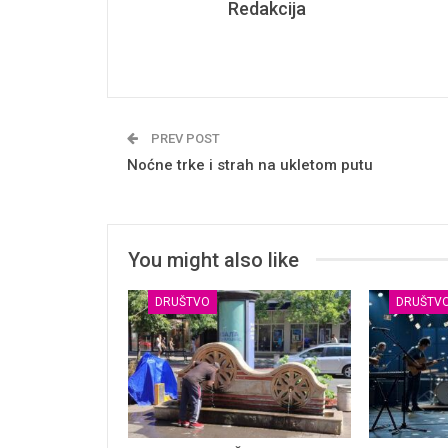
Redakcija
PREV POST
Noćne trke i strah na ukletom putu
You might also like
DRUŠTVO
DRUŠTV