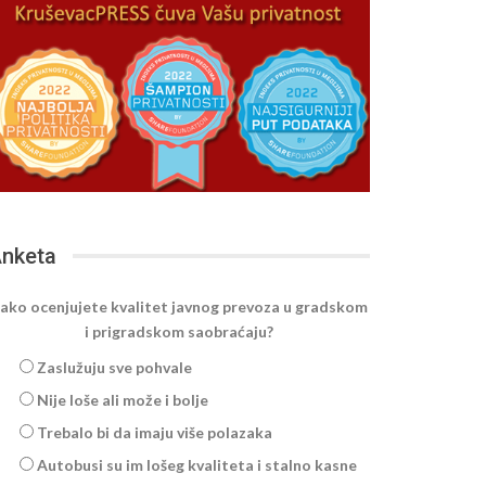
nketa
ako ocenjujete kvalitet javnog prevoza u gradskom
i prigradskom saobraćaju?
Zaslužuju sve pohvale
Nije loše ali može i bolje
Trebalo bi da imaju više polazaka
Autobusi su im lošeg kvaliteta i stalno kasne