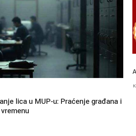
A
K
nje lica u MUP-u: Praćenje građana i
m vremenu