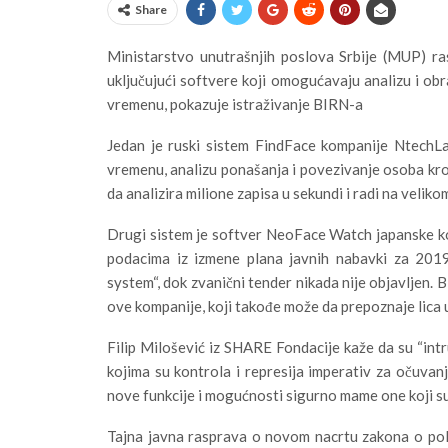
Share
Ministarstvo unutrašnjih poslova Srbije (MUP) ra
uključujući softvere koji omogućavaju analizu i o
vremenu, pokazuje istraživanje BIRN-a
Jedan je ruski sistem FindFace kompanije NtechL
vremenu, analizu ponašanja i povezivanje osoba k
da analizira milione zapisa u sekundi i radi na veli
Drugi sistem je softver NeoFace Watch japanske ko
podacima iz izmene plana javnih nabavki za 201
system“, dok zvanični tender nikada nije objavljen.
ove kompanije, koji takođe može da prepoznaje lica 
Filip Milošević iz SHARE Fondacije kaže da su “intr
kojima su kontrola i represija imperativ za očuvanj
nove funkcije i mogućnosti sigurno mame one koji su u
Tajna javna rasprava o novom nacrtu zakona o poli