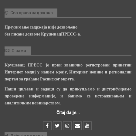
Сва права задржана
Преузимање садржаја није дозвољено
без писане дозволе КрушевацПРЕСС-а.
О нама
Крушевац ПРЕСС је први званично регистрован приватни
Интернет медиј у нашем крају, Интернет новине и регионални
портал за грађане Расинског округа.
Наши циљеви и задаци су да прикупљамо и дистрибуирамо
проверене информације, и бавимо се истраживањем и
аналитичким новинарством.
Čitaj dalje...