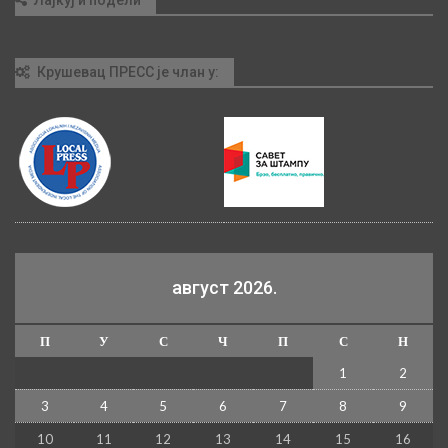
Лајкуј и подели
Крушевац ПРЕСС је члан у:
август 2026.
П
У
С
Ч
П
С
Н
1
2
3
4
5
6
7
8
9
10
11
12
13
14
15
16