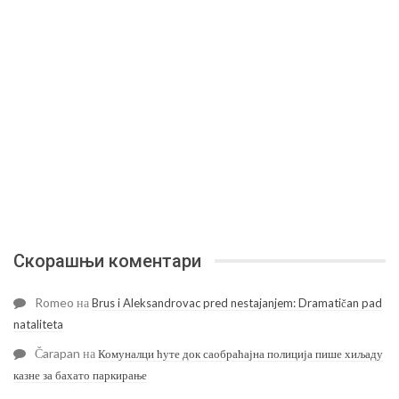
Скорашњи коментари
Romeo
на
Brus i Aleksandrovac pred nestajanjem: Dramatičan pad
nataliteta
Čarapan
на
Комуналци ћуте док саобраћајна полиција пише хиљаду
казне за бахато паркирање