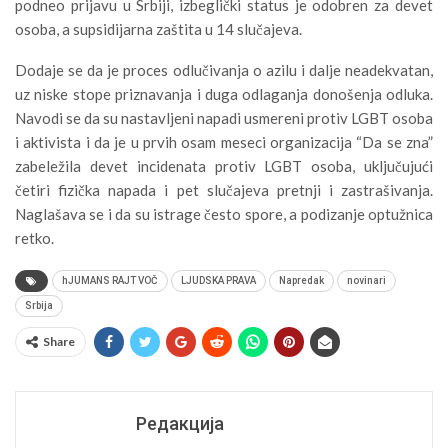
podneo prijavu u Srbiji, izbeglički status je odobren za devet
osoba, a supsidijarna zaštita u 14 slučajeva.
Dodaje se da je proces odlučivanja o azilu i dalje neadekvatan,
uz niske stope priznavanja i duga odlaganja donošenja odluka.
Navodi se da su nastavljeni napadi usmereni protiv LGBT osoba
i aktivista i da je u prvih osam meseci organizacija “Da se zna”
zabeležila devet incidenata protiv LGBT osoba, uključujući
četiri fizička napada i pet slučajeva pretnji i zastrašivanja.
Naglašava se i da su istrage često spore, a podizanje optužnica
retko.
hJUMANS RAJT VOČ
LJUDSKA PRAVA
Napredak
novinari
Srbija
Share
Редакција