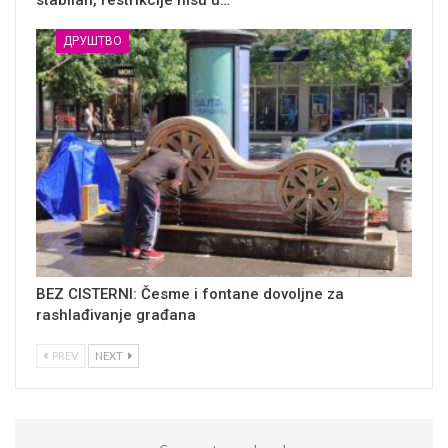
stabilan, restrikcije nisu u…
ДРУШТВО
BEZ CISTERNI: Česme i fontane dovoljne za
rashlađivanje građana
PREV
NEXT