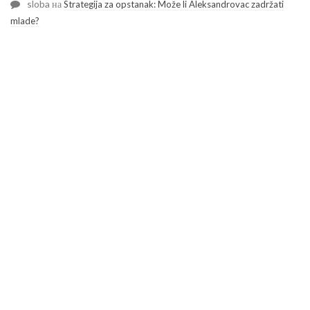
sloba
на
Strategija za opstanak: Može li Aleksandrovac zadržati
mlade?