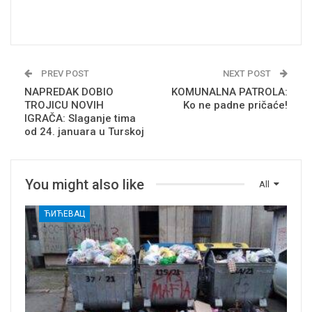
PREV POST
NEXT POST
NAPREDAK DOBIO
KOMUNALNA PATROLA:
TROJICU NOVIH
Ko ne padne pričaće!
IGRAČA: Slaganje tima
od 24. januara u Turskoj
You might also like
All
ЋИЋЕВАЦ