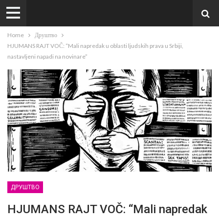
Home
Друштво
HJUMANS RAJT VOČ: “Mali napredak u oblasti ljudskih prava u Srbiji,
nastavljeni napadi na novinare”
ДРУШТВО
HJUMANS RAJT VOČ: “Mali napredak