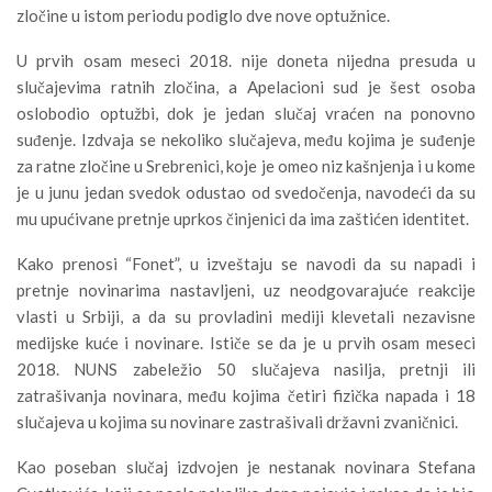
zločine u istom periodu podiglo dve nove optužnice.
U prvih osam meseci 2018. nije doneta nijedna presuda u
slučajevima ratnih zločina, a Apelacioni sud je šest osoba
oslobodio optužbi, dok je jedan slučaj vraćen na ponovno
suđenje. Izdvaja se nekoliko slučajeva, među kojima je suđenje
za ratne zločine u Srebrenici, koje je omeo niz kašnjenja i u kome
je u junu jedan svedok odustao od svedočenja, navodeći da su
mu upućivane pretnje uprkos činjenici da ima zaštićen identitet.
Kako prenosi “Fonet”, u izveštaju se navodi da su napadi i
pretnje novinarima nastavljeni, uz neodgovarajuće reakcije
vlasti u Srbiji, a da su provladini mediji klevetali nezavisne
medijske kuće i novinare. Ističe se da je u prvih osam meseci
2018. NUNS zabeležio 50 slučajeva nasilja, pretnji ili
zatrašivanja novinara, među kojima četiri fizička napada i 18
slučajeva u kojima su novinare zastrašivali državni zvaničnici.
Kao poseban slučaj izdvojen je nestanak novinara Stefana