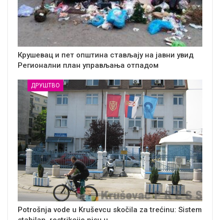
Крушевац и пет општина стављају на јавни увид
Регионални план управљања отпадом
ДРУШТВО
Potrošnja vode u Kruševcu skočila za trećinu: Sistem