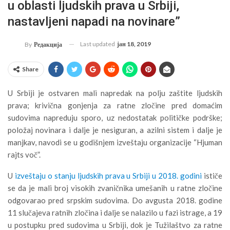
u oblasti ljudskih prava u Srbiji,
nastavljeni napadi na novinare”
Last updated
јан 18, 2019
By
Редакција
Share
U Srbiji je ostvaren mali napredak na polju zaštite ljudskih
prava; krivična gonjenja za ratne zločine pred domaćim
sudovima napreduju sporo, uz nedostatak političke podrške;
položaj novinara i dalje je nesiguran, a azilni sistem i dalje je
manjkav, navodi se u godišnjem izveštaju organizacije “Hjuman
rajts voč”.
U
izveštaju o stanju ljudskih prava u Srbiji u 2018. godini
ističe
se da je mali broj visokih zvaničnika umešanih u ratne zločine
odgovarao pred srpskim sudovima. Do avgusta 2018. godine
11 slučajeva ratnih zločina i dalje se nalazilo u fazi istrage, a 19
u postupku pred sudovima u Srbiji, dok je Tužilaštvo za ratne