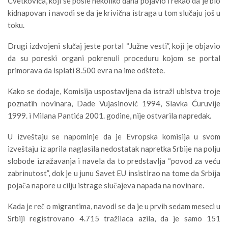
Cvetkovića, koji se posle nekoliko dana pojavio i rekao da je bio
kidnapovan i navodi se da je krivična istraga u tom slučaju još u
toku.
Drugi izdvojeni slučaj jeste portal “Južne vesti”, koji je objavio
da su poreski organi pokrenuli proceduru kojom se portal
primorava da isplati 8.500 evra na ime odštete.
Kako se dodaje, Komisija uspostavljena da istraži ubistva troje
poznatih novinara, Dade Vujasinović 1994, Slavka Ćuruvije
1999. i Milana Pantića 2001. godine, nije ostvarila napredak.
U izveštaju se napominje da je Evropska komisija u svom
izveštaju iz aprila naglasila nedostatak napretka Srbije na polju
slobode izražavanja i navela da to predstavlja “povod za veću
zabrinutost”, dok je u junu Savet EU insistirao na tome da Srbija
pojača napore u cilju istrage slučajeva napada na novinare.
Kada je reč o migrantima, navodi se da je u prvih sedam meseci u
Srbiji registrovano 4.715 tražilaca azila, da je samo 151