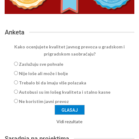
Anketa
Kako ocenjujete kvalitet javnog prevoza u gradskom i
prigradskom saobraćaju?
Zaslužuju sve pohvale
Nije loše ali može i bolje
Trebalo bi da imaju više polazaka
Autobusi su im lošeg kvaliteta i stalno kasne
Ne koristim javni prevoz
Vidi rezultate
Saradnja na projektima