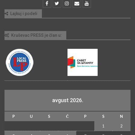
Lajkuj i podeli
Kruševac PRESS je član u:
avgust 2026.
P
U
S
Č
P
S
N
1
2