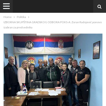
Home
Politika
IZBORNA SKUPŠTINA GRADSKOG ODBORA POKS-A: Zoran Radojević ponovo
izabran za predsednika