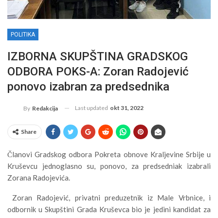
POLITIKA
IZBORNA SKUPŠTINA GRADSKOG
ODBORA POKS-A: Zoran Radojević
ponovo izabran za predsednika
Last updated
okt 31, 2022
By
Redakcija
Share
Članovi Gradskog odbora Pokreta obnove Kraljevine Srbije u
Kruševcu jednoglasno su, ponovo, za predsedniak izabrali
Zorana Radojevića.
Zoran Radojević, privatni preduzetnik iz Male Vrbnice, i
odbornik u Skupštini Grada Kruševca bio je jedini kandidat za