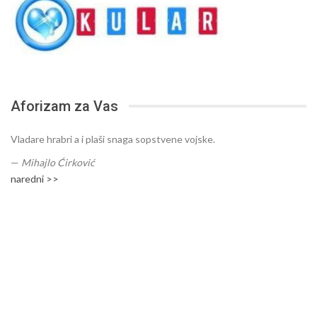
Aforizam za Vas
Vladare hrabri a i plaši snaga sopstvene vojske.
—
Mihajlo Ćirković
naredni >>