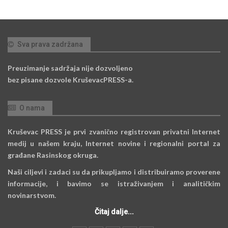
Sva prava zadržana
Preuzimanje sadržaja nije dozvoljeno
bez pisane dozvole KruševacPRESS-a.
O nama
Kruševac PRESS je prvi zvanično registrovan privatni Internet
medij u našem kraju, Internet novine i regionalni portal za
građane Rasinskog okruga.
Naši ciljevi i zadaci su da prikupljamo i distribuiramo proverene
informacije, i bavimo se istraživanjem i analitičkim
novinarstvom.
Čitaj dalje...