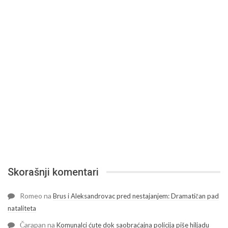
Skorašnji komentari
Romeo
na
Brus i Aleksandrovac pred nestajanjem: Dramatičan pad
nataliteta
Čarapan
na
Komunalci ćute dok saobraćajna policija piše hiljadu