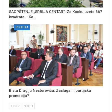
SAOPŠTENJE „SRBIJA CENTAR“: Za Kocku uzeto 667
kvadrata – Ko…
POLITIKA
Bista Dragiju Nestoroviću: Zasluga ili partijska
promocija?
PREV
NEXT