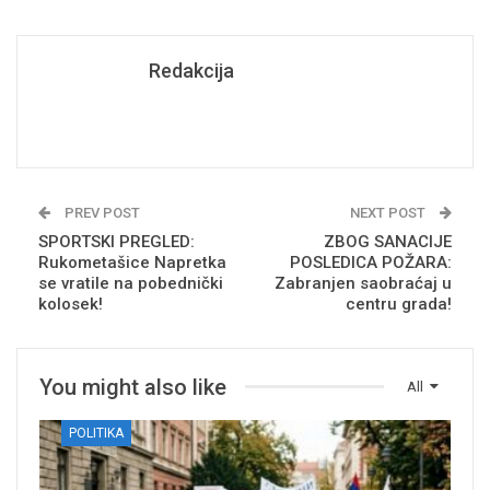
Redakcija
PREV POST
NEXT POST
SPORTSKI PREGLED:
ZBOG SANACIJE
Rukometašice Napretka
POSLEDICA POŽARA:
se vratile na pobednički
Zabranjen saobraćaj u
kolosek!
centru grada!
You might also like
All
POLITIKA