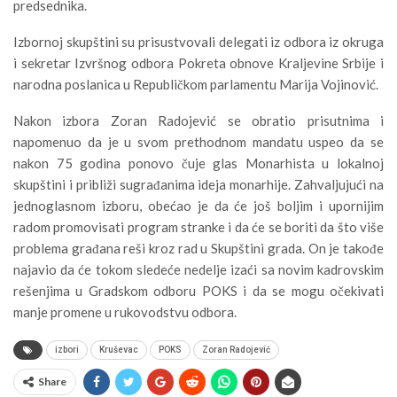
predsednika.
Izbornoj skupštini su prisustvovali delegati iz odbora iz okruga
i sekretar Izvršnog odbora Pokreta obnove Kraljevine Srbije i
narodna poslanica u Republičkom parlamentu Marija Vojinović.
Nakon izbora Zoran Radojević se obratio prisutnima i
napomenuo da je u svom prethodnom mandatu uspeo da se
nakon 75 godina ponovo čuje glas Monarhista u lokalnoj
skupštini i približi sugrađanima ideja monarhije. Zahvaljujući na
jednoglasnom izboru, obećao je da će još boljim i upornijim
radom promovisati program stranke i da će se boriti da što više
problema građana reši kroz rad u Skupštini grada. On je takođe
najavio da će tokom sledeće nedelje izaći sa novim kadrovskim
rešenjima u Gradskom odboru POKS i da se mogu očekivati
manje promene u rukovodstvu odbora.
izbori
Kruševac
POKS
Zoran Radojević
Share