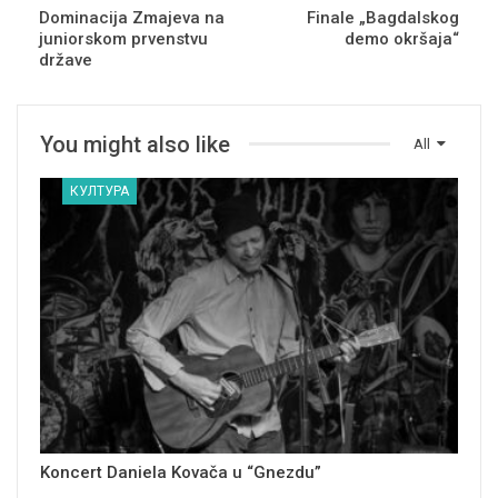
Dominacija Zmajeva na
Finale „Bagdalskog
juniorskom prvenstvu
demo okršaja“
države
You might also like
All
КУЛТУРА
Koncert Daniela Kovača u “Gnezdu”