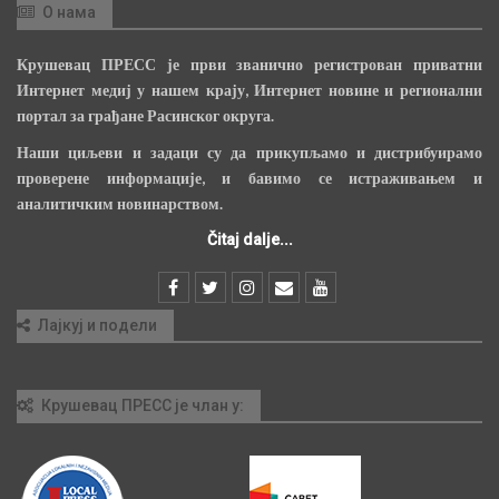
О нама
Крушевац ПРЕСС је први званично регистрован приватни
Интернет медиј у нашем крају, Интернет новине и регионални
портал за грађане Расинског округа.
Наши циљеви и задаци су да прикупљамо и дистрибуирамо
проверене информације, и бавимо се истраживањем и
аналитичким новинарством.
Čitaj dalje...
Лајкуј и подели
Крушевац ПРЕСС је члан у: