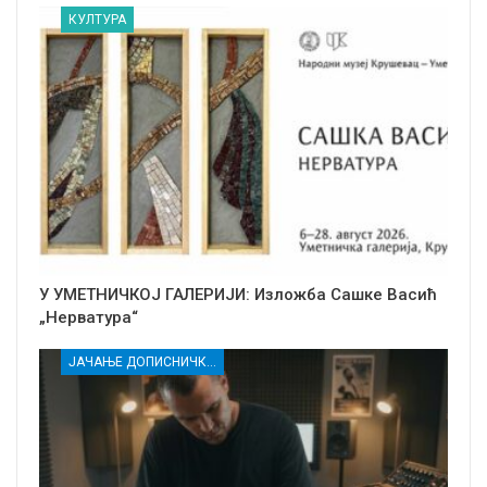
КУЛТУРА
У УМЕТНИЧКОЈ ГАЛЕРИЈИ: Изложба Сашке Васић
„Нерватура“
ЈАЧАЊЕ ДОПИСНИЧКЕ МРЕЖЕ НЕЗАВИСНИХ МЕДИЈА У РАСИНСКОМ ОКРУГУ