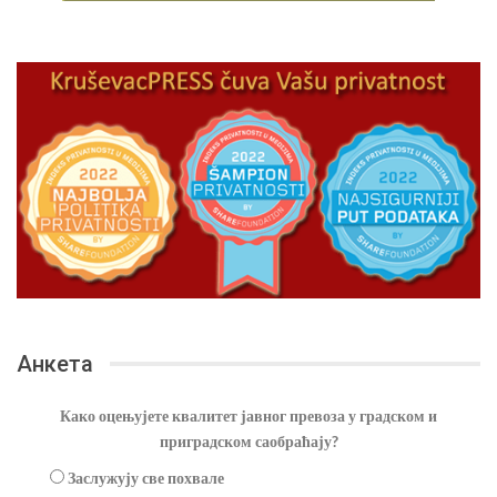
Анкета
Како оцењујете квалитет јавног превоза у градском и
приградском саобраћају?
Заслужују све похвале