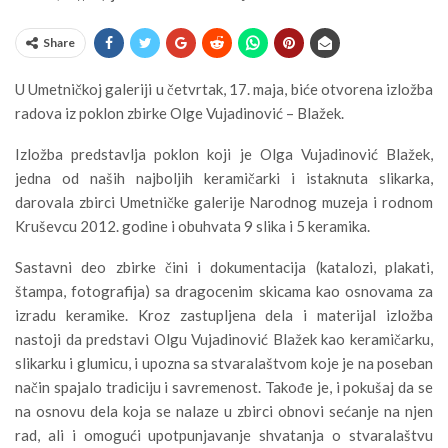
Share
U Umetničkoj galeriji u četvrtak, 17. maja, biće otvorena izložba
radova iz poklon zbirke Olge Vujadinović – Blažek.
Izložba predstavlja poklon koji je Olga Vujadinović Blažek,
jedna od naših najboljih keramičarki i istaknuta slikarka,
darovala zbirci Umetničke galerije Narodnog muzeja i rodnom
Kruševcu 2012. godine i obuhvata 9 slika i 5 keramika.
Sastavni deo zbirke čini i dokumentacija (katalozi, plakati,
štampa, fotografija) sa dragocenim skicama kao osnovama za
izradu keramike. Kroz zastupljena dela i materijal izložba
nastoji da predstavi Olgu Vujadinović Blažek kao keramičarku,
slikarku i glumicu, i upozna sa stvaralaštvom koje je na poseban
način spajalo tradiciju i savremenost. Takođe je, i pokušaj da se
na osnovu dela koja se nalaze u zbirci obnovi sećanje na njen
rad, ali i omogući upotpunjavanje shvatanja o stvaralaštvu