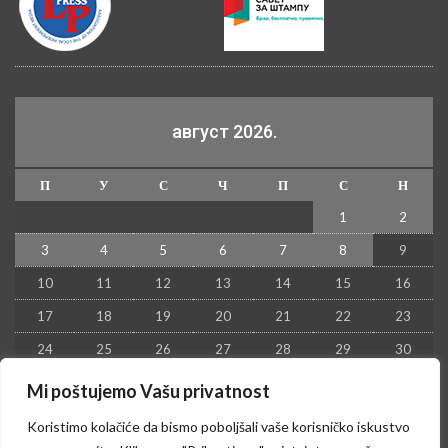
август 2026.
П
У
С
Ч
П
С
Н
1
2
3
4
5
6
7
8
9
10
11
12
13
14
15
16
17
18
19
20
21
22
23
24
25
26
27
28
29
30
31
Mi poštujemo Vašu privatnost
« јул
Koristimo kolačiće da bismo poboljšali vaše korisničko iskustvo