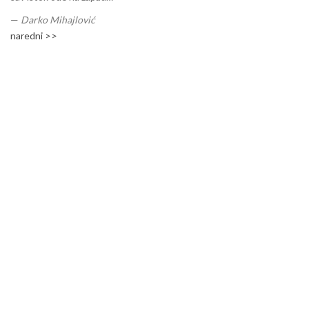
—
Darko Mihajlović
naredni >>