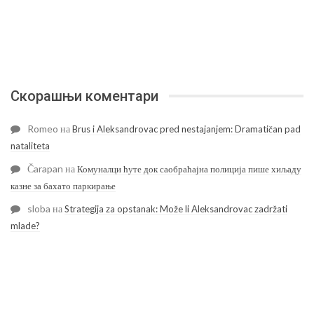
Скорашњи коментари
Romeo
на
Brus i Aleksandrovac pred nestajanjem: Dramatičan pad
nataliteta
Čarapan
на
Комуналци ћуте док саобраћајна полиција пише хиљаду
казне за бахато паркирање
sloba
на
Strategija za opstanak: Može li Aleksandrovac zadržati
mlade?