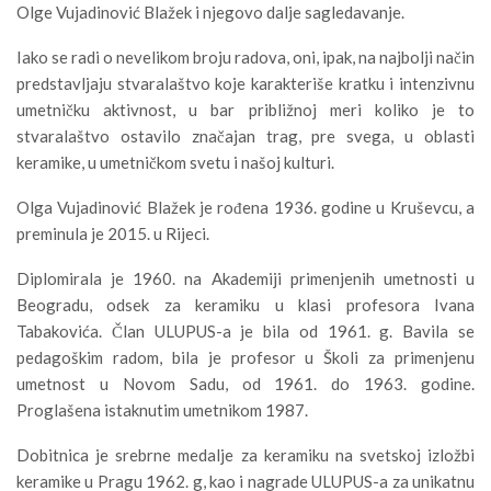
Olge Vujadinović Blažek i njegovo dalje sagledavanje.
Iako se radi o nevelikom broju radova, oni, ipak, na najbolji način
predstavljaju stvaralaštvo koje karakteriše kratku i intenzivnu
umetničku aktivnost, u bar približnoj meri koliko je to
stvaralaštvo ostavilo značajan trag, pre svega, u oblasti
keramike, u umetničkom svetu i našoj kulturi.
Olga Vujadinović Blažek je rođena 1936. godine u Kruševcu, a
preminula je 2015. u Rijeci.
Diplomirala je 1960. na Akademiji primenjenih umetnosti u
Beogradu, odsek za keramiku u klasi profesora Ivana
Tabakovića. Član ULUPUS-a je bila od 1961. g. Bavila se
pedagoškim radom, bila je profesor u Školi za primenjenu
umetnost u Novom Sadu, od 1961. do 1963. godine.
Proglašena istaknutim umetnikom 1987.
Dobitnica je srebrne medalje za keramiku na svetskoj izložbi
keramike u Pragu 1962. g, kao i nagrade ULUPUS-a za unikatnu