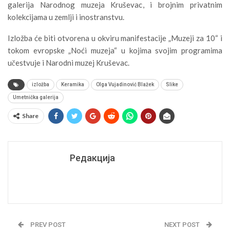
galerija Narodnog muzeja Kruševac, i brojnim privatnim
kolekcijama u zemlji i inostranstvu.
Izložba će biti otvorena u okviru manifestacije „Muzeji za 10“ i
tokom evropske „Noći muzeja“ u kojima svojim programima
učestvuje i Narodni muzej Kruševac.
izložba
Keramika
Olga Vujadinović Blažek
Slike
Umetnička galerija
Share
Редакција
PREV POST
NEXT POST