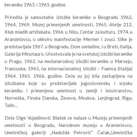
keramiku 1963. i 1965. godine.
Priredila je samostalne izložbe keramike u Beogradu 1962,
1964, 1969. Muzej primenjenih umetnosti, 1965. Atelje 212,
Klub mladih arhitekata, 1966. u Nišu, Centar za kulturu, 1974. u
Aranđelovcu, u okkviru manifestacije Mermer i zvuci. Slike je
predstavljala 1967. u Beogradu, Dom omladine, i u Breši, Italija,
Galerija Minotauro. Učestvovala je na svetskoj izložbi keramike
u Pragu, 1962, na međunarodnoj izložbi keramike u Marseju,
Francuska, 1965, na internacionalnoj izložbi – Faenca (Italija)
1964. 1965. 1966. godine. Dela su joj bila zastupljena na
izložbama koje su predstavljale jugoslovensku i srpsku
keramiku i primenjenu umetnost u zemlji i inostranstvu,
Norveška, Finska Danska, Ženeva, Moskva, Lenjingrad, Riga,
Talin…
Dela Olge Vujadinović Blažek se nalaze u Muzeju primenjenih
umetnosti u Beogradu, Narodnom muzeju u Aranđelovcu,
Umetničkoj galeriji „Nadežda Petrović“ Čačak,,Umetnička