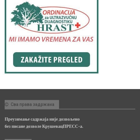
Сва права задржана
Преузимање садржаја није дозвољено
без писане дозволе КрушевацПРЕСС-а.