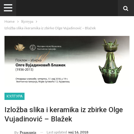
Home
Култура
Izložba slika i keramika iz zbirke Olge Vujadinović – Blažek
КУЛТУРА
Izložba slika i keramika iz zbirke Olge
Vujadinović – Blažek
Last updated
мај 16, 2018
By
Редакција