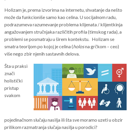
Holizam je, prema izvorima na internetu, shvatanje da nešto
može da funkcioniše samo kao celina. U socijalnom radu,
podrazumeva razumevanje problema klijenata / klijentkinja
angažovanjem stručnjaka različitih profila (timskog rada), a
problemi se posmatraju u širem kontekstu. Holizam se
smatra teorijom po kojoj je celina (
holos
na grčkom – ceo)
više nego zbir njenih sastavnih delova.
Šta u praksi
znači
holistički
pristup
svakom
pojedinačnom slučaju nasilja ili šta sve moramo uzeti u obzir
prilikom razmatranja slučaja nasilja u porodici?