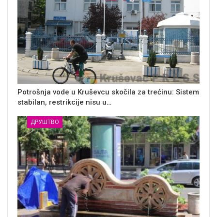
Potrošnja vode u Kruševcu skočila za trećinu: Sistem
stabilan, restrikcije nisu u…
ДРУШТВО