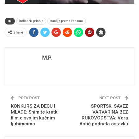
holistički pristup
nasilje prema ženama
Share
M.P.
PREV POST
NEXT POST
KONKURS ZA DECU I
SPORTSKI SAVEZ
MLADE: Snimite kratki
VARVARINA BEZ
film o svojim kućnim
RUKOVODSTVA: Vera
ljubimcima
Antić podnela ostavku