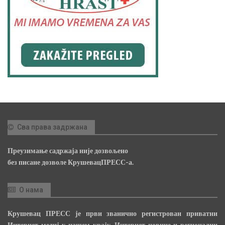
Сва права задржана
Преузимање садржаја није дозвољено
без писане дозволе КрушевацПРЕСС-а.
О нама
Крушевац ПРЕСС је први званично регистрован приватни
Интернет медиј у нашем крају, Интернет новине и регионални