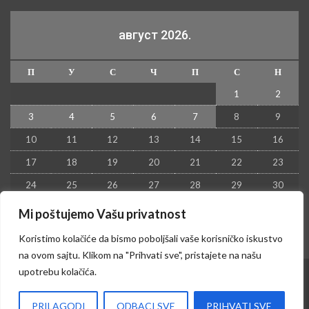
август 2026.
П
У
С
Ч
П
С
Н
1
2
3
4
5
6
7
8
9
10
11
12
13
14
15
16
17
18
19
20
21
22
23
24
25
26
27
28
29
30
31
Mi poštujemo Vašu privatnost
« јул
Koristimo kolačiće da bismo poboljšali vaše korisničko iskustvo
na ovom sajtu. Klikom na "Prihvati sve", pristajete na našu
upotrebu kolačića.
© 2026 - Kruševac PRESS. Sva prava zadržana.
PRILAGODI
ODBACI SVE
PRIHVATI SVE
Izrada sajta i hosting:
Hosting-Srbija