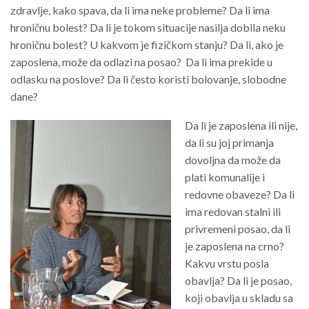
zdravlje, kako spava, da li ima neke probleme? Da li ima
hroničnu bolest? Da li je tokom situacije nasilja dobila neku
hroničnu bolest? U kakvom je fizičkom stanju? Da li, ako je
zaposlena, može da odlazi na posao? Da li ima prekide u
odlasku na poslove? Da li često koristi bolovanje, slobodne
dane?
Da li je zaposlena ili nije,
da li su joj primanja
dovoljna da može da
plati komunalije i
redovne obaveze? Da li
ima redovan stalni ili
privremeni posao, da li
je zaposlena na crno?
Kakvu vrstu posla
obavlja? Da li je posao,
koji obavlja u skladu sa