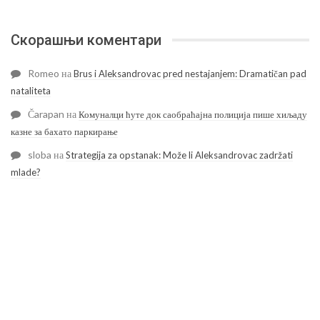
Скорашњи коментари
Romeo
на
Brus i Aleksandrovac pred nestajanjem: Dramatičan pad
nataliteta
Čarapan
на
Комуналци ћуте док саобраћајна полиција пише хиљаду
казне за бахато паркирање
sloba
на
Strategija za opstanak: Može li Aleksandrovac zadržati
mlade?