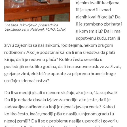
njenim kvalifikacijama
ili je ispod ili iznad
njenih kvalifikacija? Da
li je stambeno zbrinuta i
Snežana Jakovljević, predsednica
Udruženja žena Peščanik FOTO: CINK
u kom smislu? Da li ima
sopstvenu kuću, stan ili
živi u zajednici sa nasilnikom, roditeljima, nekom drugom
rodbinom? Ako je podstanarka, da li ima sredstva da plati
kiriju, da li je redovno plaća? Koliko često se selila u
poslednjih nekoliko godina, da li ima osnovne uslove za život,
grejanje zimi, električne aparate za pripremu hrane i druge
uređaje u domaćinstvu?
Da li su mediji pisali o njenom slučaju, ako jesu, šta su pisali?
Da li je nekada davala izjave za medije, ako jeste, da li je
zadovoljna načinom na koji je njena izjava preneta? Kako i
koliko često, inače, mediji pišu o nasilju u njenom gradu i u
njenoj zemlji? Da li se o problemu nasilja u porodici govori u