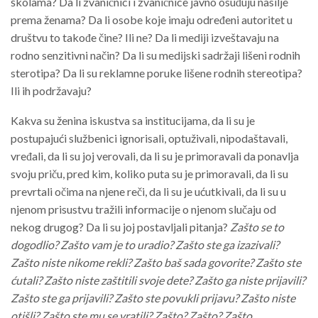
školama? Da li zvaničnici i zvaničnice javno osuđuju nasilje
prema ženama? Da li osobe koje imaju određeni autoritet u
društvu to takođe čine? Ili ne? Da li mediji izveštavaju na
rodno senzitivni način? Da li su medijski sadržaji lišeni rodnih
sterotipa? Da li su reklamne poruke lišene rodnih stereotipa?
Ili ih podržavaju?
Kakva su ženina iskustva sa institucijama, da li su je
postupajući službenici ignorisali, optuživali, nipodaštavali,
vređali, da li su joj verovali, da li su je primoravali da ponavlja
svoju priču, pred kim, koliko puta su je primoravali, da li su
prevrtali očima na njene reči, da li su je ućutkivali, da li su u
njenom prisustvu tražili informacije o njenom slučaju od
nekog drugog? Da li su joj postavljali pitanja?
Zašto se to
dogodlio? Zašto vam je to uradio? Zašto ste ga izazivali?
Zašto niste nikome rekli? Zašto baš sada govorite? Zašto ste
ćutali? Zašto niste zaštitili svoje dete? Zašto ga niste prijavili?
Zašto ste ga prijavili? Zašto ste povukli prijavu? Zašto niste
otišli? Zašto ste mu se vratili? Zašto? Zašto? Zašto…