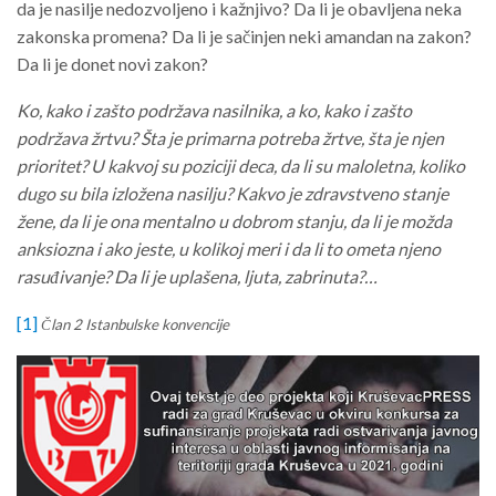
da je nasilje nedozvoljeno i kažnjivo? Da li je obavljena neka
zakonska promena? Da li je sačinjen neki amandan na zakon?
Da li je donet novi zakon?
Ko, kako i zašto podržava nasilnika, a ko, kako i zašto
podržava žrtvu? Šta je primarna potreba žrtve, šta je njen
prioritet? U kakvoj su poziciji deca, da li su maloletna, koliko
dugo su bila izložena nasilju? Kakvo je zdravstveno stanje
žene, da li je ona mentalno u dobrom stanju, da li je možda
anksiozna i ako jeste, u kolikoj meri i da li to ometa njeno
rasuđivanje? Da li je uplašena, ljuta, zabrinuta?…
[1]
Član 2 Istanbulske konvencije