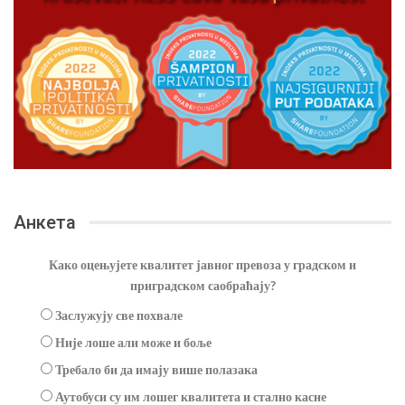
Анкета
Како оцењујете квалитет јавног превоза у градском и
приградском саобраћају?
Заслужују све похвале
Није лоше али може и боље
Требало би да имају више полазака
Аутобуси су им лошег квалитета и стално касне