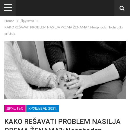
Home
Друштво
KAKO REŠAVATI PROBLEM NASILJA PREMA ŽENAMA?: Neophodan holistički
pristup
ДРУШТВО
КРУШЕВАЦ 2021.
KAKO REŠAVATI PROBLEM NASILJA