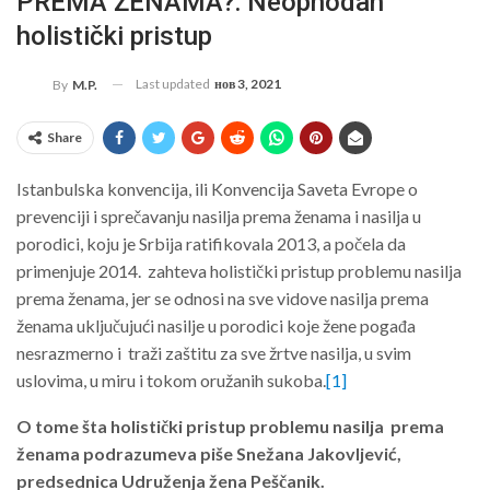
PREMA ŽENAMA?: Neophodan
holistički pristup
Last updated
нов 3, 2021
By
M.P.
Share
Istanbulska konvencija, ili Konvencija Saveta Evrope o
prevenciji i sprečavanju nasilja prema ženama i nasilja u
porodici, koju je Srbija ratifikovala 2013, a počela da
primenjuje 2014. zahteva holistički pristup problemu nasilja
prema ženama, jer se odnosi na sve vidove nasilja prema
ženama uključujući nasilje u porodici koje žene pogađa
nesrazmerno i traži zaštitu za sve žrtve nasilja, u svim
uslovima, u miru i tokom oružanih sukoba.
[1]
O tome šta holistički pristup problemu nasilja prema
ženama podrazumeva piše Snežana Jakovljević,
predsednica Udruženja žena Peščanik.