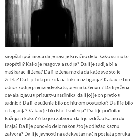
saopštili počiniocu da je nasilje krivično delo, kako su mu to
saopštili? Kako je reagovala sudija? Da li je sudija bila
muškarac ili žena? Da li je žena mogla da kaže sve što je
želela? Da li je bila prekidana tokom izlaganja? Kakav je bio
odnos sudije prema advokatu, prema tuženom? Da li je žena
davala izjavu u prisustvu nasilnika, da li joj je on pretio u
sudnici? Da li je suđenje bilo po hitnom postupku? Da li je bilo
odlaganja? Kakav je bio ishod suđenja? Da li je počinilac
kažnjen i kako? Ako je u zatvoru, da li je izdržao kaznu do
kraja? Da li je ponovio delo nakon što je odležao kaznu
zatvora? Da li je javnosti na adekvatan način poslata poruka