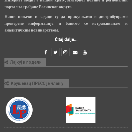
портал за грађане Расинског округа.
Наши циљеви и задаци су да прикупљамо и дистрибуирамо
проверене информације, и бавимо се истраживањем и
аналитичким новинарством.
Čitaj dalje...
Лајкуј и подели
Крушевац ПРЕСС је члан у: