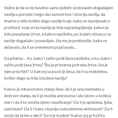
Važno je da se ne bavimo samo jednim izolovanim događajem
nasilja u porodici nego da razmotrimo i istoriju nasilja, da
imamo u vidu koliko dugo nasilje traje, kako se ispoljavalo u
prošlosti, koja vrsta nasilja je bila najzastupljenija, kakvo je
bilo ponašanje žrtve, a kakvo nasilnika, po kojem obrascu se
nasilje događalo i ponavljalo, šta mu je prethodilo, kako se
dešavalo, da li se vremenom pojačavalo…
Da pitamo… Ko, kako i zašto podržava nasilnika, a ko, kako i
zašto podržava žrtvu? Šta je primarna potreba žrtve, šta je
njen prioritet? U kakvoj su poziciji deca, da li su maloletna,
koliko dugo su bila izložena nasilju?
Kakvo je zdravstveno stanje žene, da li je ona mentalno u
dobrom stanju, da li je možda anksiozna i ako jeste, u kolikoj
meri i da li to ometa njeno rasuđivanje? Da li je uplašena, ljuta,
zabrinuta? Da li i kako obavlja svakodnevne aktivnosti? Da li
može da brine o deci? Da li je trudna? Kakvo joj je fizičko