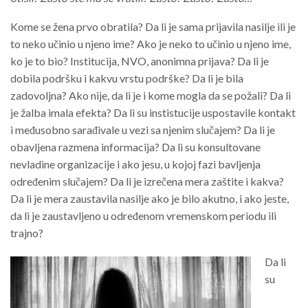
Kome se žena prvo obratila? Da li je sama prijavila nasilje ili je
to neko učinio u njeno ime? Ako je neko to učinio u njeno ime,
ko je to bio? Institucija, NVO, anonimna prijava? Da li je
dobila podršku i kakvu vrstu podrške? Da li je bila
zadovoljna? Ako nije, da li je i kome mogla da se požali? Da li
je žalba imala efekta? Da li su instistucije uspostavile kontakt
i međusobno sarađivale u vezi sa njenim slučajem? Da li je
obavljena razmena informacija? Da li su konsultovane
nevladine organizacije i ako jesu, u kojoj fazi bavljenja
određenim slučajem? Da li je izrečena mera zaštite i kakva?
Da li je mera zaustavila nasilje ako je bilo akutno, i ako jeste,
da li je zaustavljeno u određenom vremenskom periodu ili
trajno?
Da li
su