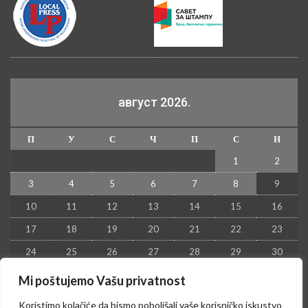
август 2026.
П
У
С
Ч
П
С
Н
1
2
3
4
5
6
7
8
9
10
11
12
13
14
15
16
17
18
19
20
21
22
23
24
25
26
27
28
29
30
31
Mi poštujemo Vašu privatnost
« јул
Koristimo kolačiće da bismo poboljšali vaše korisničko iskustvo