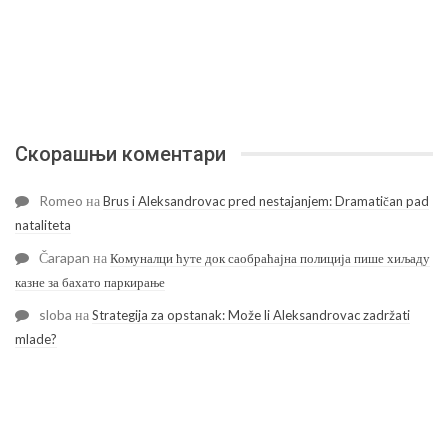
Скорашњи коментари
Romeo
на
Brus i Aleksandrovac pred nestajanjem: Dramatičan pad
nataliteta
Čarapan
на
Комуналци ћуте док саобраћајна полиција пише хиљаду
казне за бахато паркирање
sloba
на
Strategija za opstanak: Može li Aleksandrovac zadržati
mlade?