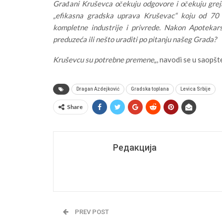
Građani Kruševca očekuju odgovore i očekuju greja
„efikasna gradska uprava Kruševac“ koju od 70 č
kompletne industrije i privrede. Nakon Apotekar
preduzeća ili nešto uraditi po pitanju našeg Grada?
Kruševcu su potrebne premene
„, navodi se u saopš
Dragan Azdejković
Gradska toplana
Levica Srbije
Share
Редакција
PREV POST