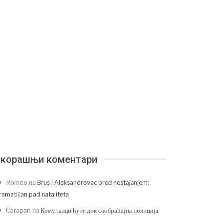
корашњи коментари
Romeo
на
Brus i Aleksandrovac pred nestajanjem:
ramatičan pad nataliteta
Čarapan
на
Комуналци ћуте док саобраћајна полиција