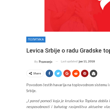
ПОЛИТИКА
Levica Srbije o radu Gradske to
Last updated
јан 11, 2018
By
Редакција
Share
Povodom čestih havarija na toplovodnom sistemu i 
Srbije.
„
I pored pomoći koja je kruševačka Toplana dobila 
nesposobnosti i bahatog rasipništva aktuelne vla