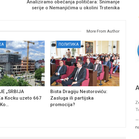
Analiziramo obećanja političara: Snimanje
serije o Nemanjićima u okolini Trstenika
More From Author
КА
ПОЛИТИКА
А
E „SRBIJA
Bista Dragiju Nestoroviću:
a Kocku uzeto 667
Zasluga ili partijska
Z
 Ko…
promocija?
T
n