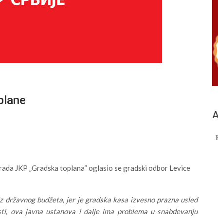
plane
А
rada JKP „Gradska toplana“ oglasio se gradski odbor Levice
iz državnog budžeta, jer je gradska kasa izvesno prazna usled
sti, ova javna ustanova i dalje ima problema u snabdevanju