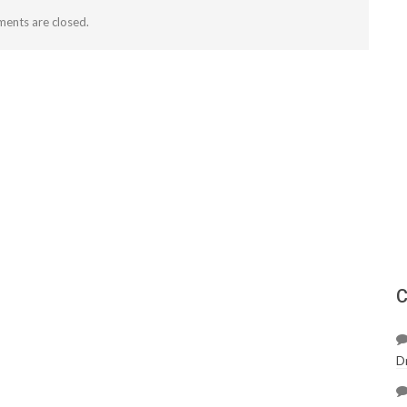
ents are closed.
С
D