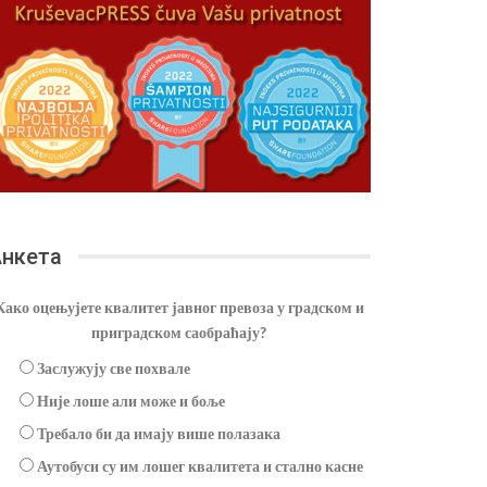
нкета
Како оцењујете квалитет јавног превоза у градском и
приградском саобраћају?
Заслужују све похвале
Није лоше али може и боље
Требало би да имају више полазака
Аутобуси су им лошег квалитета и стално касне