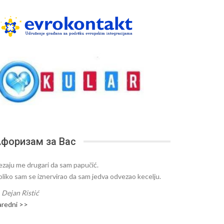
форизам за Вас
ezaju me drugari da sam papučić.
oliko sam se iznervirao da sam jedva odvezao kecelju.
—
Dejan Ristić
aredni >>