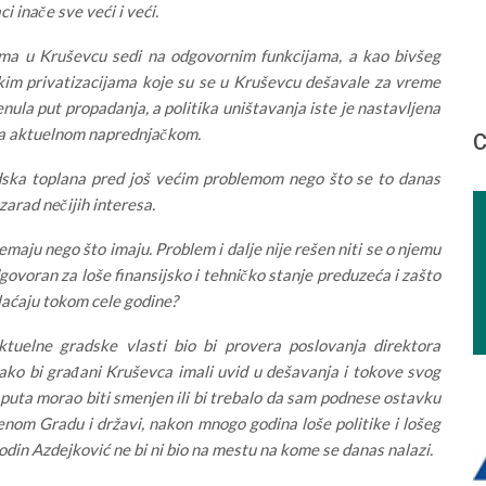
i inače sve veći i veći.
ama u Kruševcu sedi na odgovornim funkcijama, a kao bivšeg
im privatizacijama koje su se u Kruševcu dešavale za vreme
ula put propadanja, a politika uništavanja iste je nastavljena
 sa aktuelnom naprednjačkom.
С
dska toplana pred još većim problemom nego što se to danas
arad nečijih interesa.
aju nego što imaju. Problem i dalje nije rešen niti se o njemu
ovoran za loše finansijsko i tehničko stanje preduzeća i zašto
laćaju tokom cele godine?
ktuelne gradske vlasti bio bi provera poslovanja direktora
ako bi građani Kruševca imali uvid u dešavanja i tokove svog
puta morao biti smenjen ili bi trebalo da sam podnese ostavku
nom Gradu i državi, nakon mnogo godina loše politike i lošeg
din Azdejković ne bi ni bio na mestu na kome se danas nalazi.