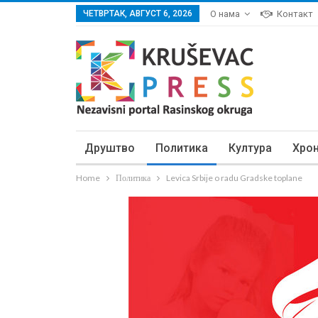
ЧЕТВРТАК, АВГУСТ 6, 2026
О нама
Контакт
Друштво
Политика
Култура
Хро
Home
Политика
Levica Srbije o radu Gradske toplane