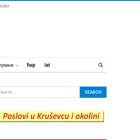
ЛОВИ
лумне
ћир
lat