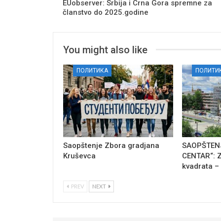
EUobserver: Srbija i Crna Gora spremne za
članstvo do 2025.godine
You might also like
ПОЛИТИКА
ПОЛИТИ
Saopštenje Zbora gradjana
SAOPŠTENJ
Kruševca
CENTAR“: Z
kvadrata –
PREV
NEXT