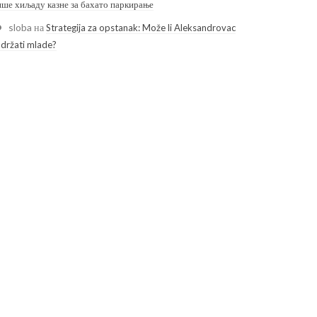
ише хиљаду казне за бахато паркирање
sloba
на
Strategija za opstanak: Može li Aleksandrovac
adržati mlade?