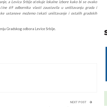
nje, a Levica Srbije očekuje lokalne izbore kako bi se ovako
ine 69 odbornika vlasti zaustavila u uništavanju grada i
ske ustanove možemo čekati uništavanje i ostalih gradskih
tenju Gradskog odbora Levice Srbije.
NEXT POST