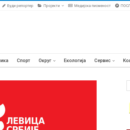
Буди репортер
Пројекти
Медијска писменост
ПОС
ника
Спорт
Округ
Екологија
Сервис
Ко