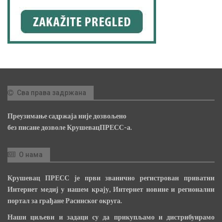
Сва права задржана
Преузимање садржаја није дозвољено
без писане дозволе КрушевацПРЕСС-а.
О нама
Крушевац ПРЕСС је први званично регистрован приватни
Интернет медиј у нашем крају, Интернет новине и регионални
портал за грађане Расинског округа.
Наши циљеви и задаци су да прикупљамо и дистрибуирамо