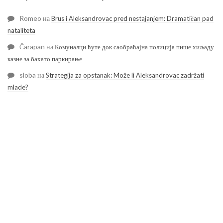
Romeo
на
Brus i Aleksandrovac pred nestajanjem: Dramatičan pad
nataliteta
Čarapan
на
Комуналци ћуте док саобраћајна полиција пише хиљаду
казне за бахато паркирање
sloba
на
Strategija za opstanak: Može li Aleksandrovac zadržati
mlade?