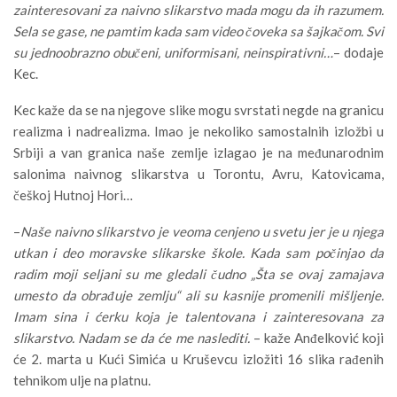
zainteresovani za naivno slikarstvo mada mogu da ih razumem.
Sela se gase, ne pamtim kada sam video čoveka sa šajkačom. Svi
su jednoobrazno obučeni, uniformisani, neinspirativni…
– dodaje
Kec.
Kec kaže da se na njegove slike mogu svrstati negde na granicu
realizma i nadrealizma. Imao je nekoliko samostalnih izložbi u
Srbiji a van granica naše zemlje izlagao je na međunarodnim
salonima naivnog slikarstva u Torontu, Avru, Katovicama,
češkoj Hutnoj Hori…
–
Naše naivno slikarstvo je veoma cenjeno u svetu jer je u njega
utkan i deo moravske slikarske škole. Kada sam počinjao da
radim moji seljani su me gledali čudno „Šta se ovaj zamajava
umesto da obrađuje zemlju“ ali su kasnije promenili mišljenje.
Imam sina i ćerku koja je talentovana i zainteresovana za
slikarstvo. Nadam se da će me naslediti.
– kaže Anđelković koji
će 2. marta u Kući Simića u Kruševcu izložiti 16 slika rađenih
tehnikom ulje na platnu.