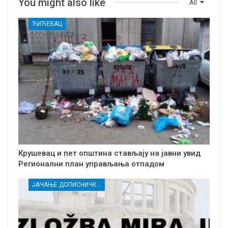
You might also like
All
ЋИЋЕВАЦ
Крушевац и пет општина стављају на јавни увид
Регионални план управљања отпадом
ЈАЧАЊЕ ДОПИСНИЧКЕ МРЕЖЕ НЕЗАВИСНИХ МЕДИЈА У РАСИНСКОМ ОКРУГУ