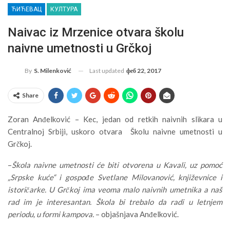
ЋИЋЕВАЦ
КУЛТУРА
Naivac iz Mrzenice otvara školu
naivne umetnosti u Grčkoj
Last updated
феб 22, 2017
By
S. Milenković
Share
Zoran Anđelković – Kec, jedan od retkih naivnih slikara u
Centralnoj Srbiji, uskoro otvara Školu naivne umetnosti u
Grčkoj.
–
Škola naivne umetnosti će biti otvorena u Kavali, uz pomoć
„Srpske kuće“ i gospođe Svetlane Milovanović, književnice i
istoričarke. U Grčkoj ima veoma malo naivnih umetnika a naš
rad im je interesantan. Škola bi trebalo da radi u letnjem
periodu, u formi kampova.
– objašnjava Anđelković.