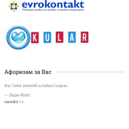
Афоризам за Вас
Srp i čekić zamenili su kalauz i pajser.
—
Dejan Ristić
naredni >>