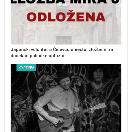
Japanski volonter u Ćićevcu umesto izložbe mira
dočekao političke optužbe
КУЛТУРА