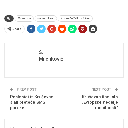
Mrzenica
naivni slikar
Zoran Anđelković Kec
Share
S.
Milenković
PREV POST
NEXT POST
Poslanici iz Kruševca
Kruševac finalista
slali preteće SMS
„Evropske nedelje
poruke!
mobilnosti“