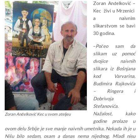
Zoran Anđelković –
Kec živi u Mrzenici
a naivnim
slikarstvom se bavi
30 godina.
–
Počeo sam da
slikam uz pomoć
dvojice naivnih
slikara iz Bošnjana
kod Varvarina,
Budimira Rajkovića
– Ringera i
Dobrivoja
Stefanovića.
Nažalost, kako
Zoran Anđelković Kec u svom ateljeu
godine prolaze u
ovom delu Srbije je sve manje naivnih umetnika. Nekada ih je u
Nišu bilo sedam, osam a danas nema nijednog. Mladi nisu