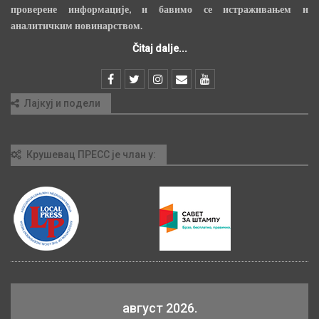
проверене информације, и бавимо се истраживањем и
аналитичким новинарством.
Čitaj dalje...
Лајкуј и подели
Крушевац ПРЕСС је члан у:
август 2026.