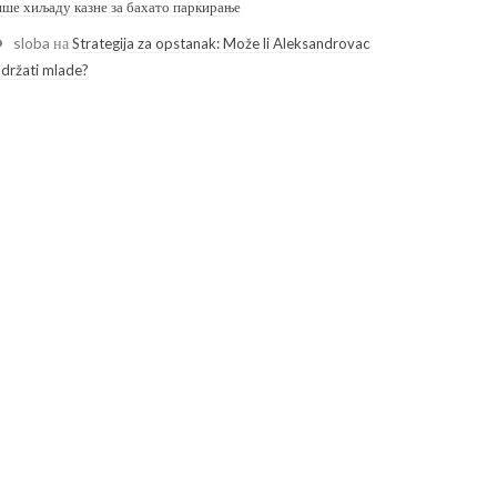
ише хиљаду казне за бахато паркирање
sloba
на
Strategija za opstanak: Može li Aleksandrovac
adržati mlade?