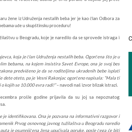
daru žene iz Udruženja nestalih beba jer je kao član Odbora za
 bebama uđe u skupštinsku proceduru!
laštvu u Beogradu, koje je naredilo da se sprovede istraga i
С
jevca, koja je član Udruženja nestalih beba. Ogorčena što je u
im bebama, na kojem insistira Savet Evrope, ona je svoj bes
akona predviđeno je da se roditeljima ukradenih bebe isplati
 dete oteto, pa je Vesni Rakonjac ogorčeno napisala: “Mala ti
 o kojih se 10.000 evra radi!”
– navodi naš izvor blizak istrazi.
ecembra prošle godine prijavila da su joj sa nepoznatog
sa.
e je identifikovana. Ona je pozvana na informativni razgovor i
 Zamenik Prvog osnovnog javnog tužilaštva u Beogradu naredio
ko puta je osumnjičena žena upućivala poruke, posle čega će biti