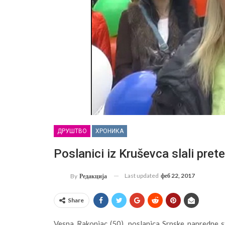
ДРУШТВО
ХРОНИКА
Poslanici iz Kruševca slali pre
Last updated
феб 22, 2017
By
Редакција
Share
Vesna Rakonjac (50), poslanica Srpske napredne s