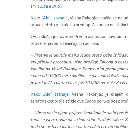
smrću,
piše „Alo“.
Kako
“Alo!” saznaje
, Vesna Rakonjac, našla se na u
prava deteta glasala da predlog Zakona o nestalim
Ovaj slučaj je poveren Prvom osnovnom javnom tuži
provere navodi uzemirujućih poruka.
–
Pretnje je uputila majka jedne otete bebe iz Kragu
skupšinsku proceduru ušao predlog Zakona o nestal
iskalila na Vesni Rakonjac. Pomenutim predlogom z
suma od 10.000 evra ukoliko se na sudu dokaže da je
je poslanička plata! Oćeš još 10.000 evra? A? Znaš ti
Kako „Alo“ saznaje
, Vesna Rakonjac je krajem d
telefonskog broja stigle dve čudne poruke bez potpi
–
Ubrzo posle njene prijave žena koja je slala poruk
tada se ispostavilo da su lekarkine tvrdnje tačne.
je da se pribave listinzi i na taj način proveri koli