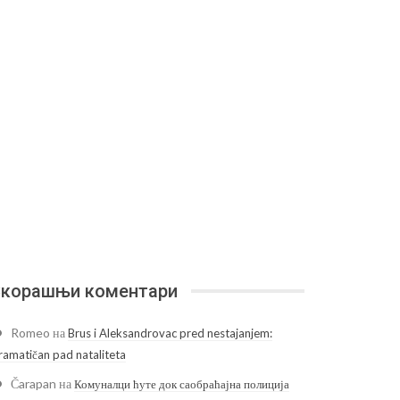
корашњи коментари
Romeo
на
Brus i Aleksandrovac pred nestajanjem:
ramatičan pad nataliteta
Čarapan
на
Комуналци ћуте док саобраћајна полиција