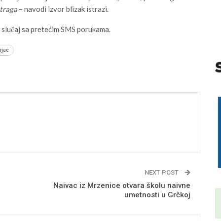
straga
– navodi izvor blizak istrazi.
e slučaj sa pretećim SMS porukama.
njac
NEXT POST
Naivac iz Mrzenice otvara školu naivne
umetnosti u Grčkoj