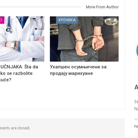
More From Author
О
ХРОНИКА
RUČNJAKA: Šta da
Ухапшен осумњичени за
iko se razbolite
продају марихуане
kuće?
А
S
N
n
ents are closed.