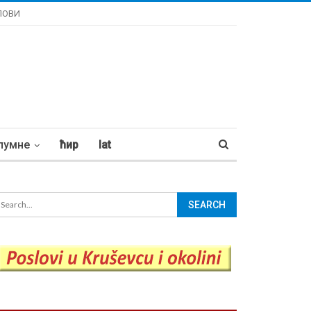
ЛОВИ
лумне
ћир
lat