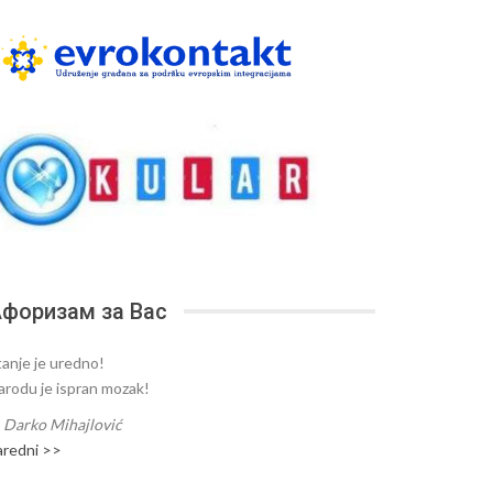
форизам за Вас
tanje je uredno!
arodu je ispran mozak!
—
Darko Mihajlović
aredni >>