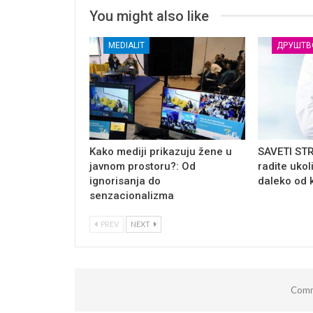
You might also like
MEDIALIT
ДРУШТВ
Kako mediji prikazuju žene u
SAVETI ST
javnom prostoru?: Od
radite ukol
ignorisanja do
daleko od 
senzacionalizma
PREV
NEXT
Comm