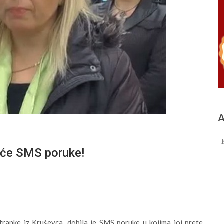
А
teće SMS poruke!
tranke iz Kruševca, dobila je SMS poruke u kojima joj prete