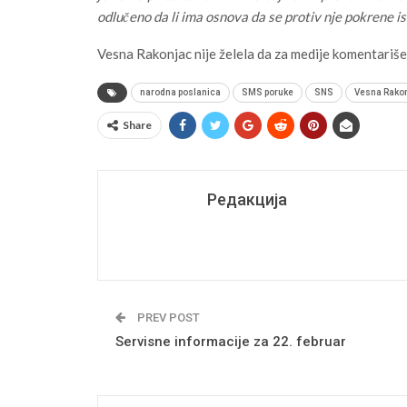
odlučeno da li ima osnova da se protiv nje pokrene i
Vesna Rakonjac nije želela da za medije komentariš
narodna poslanica
SMS poruke
SNS
Vesna Rako
Share
Редакција
PREV POST
Servisne informacije za 22. februar