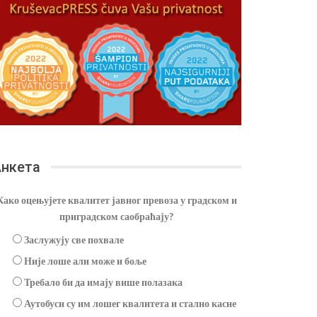
нкета
Како оцењујете квалитет јавног превоза у градском и
приградском саобраћају?
Заслужују све похвале
Није лоше али може и боље
Требало би да имају више полазака
Аутобуси су им лошег квалитета и стално касне