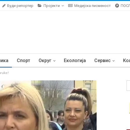
Буди репортер
Пројекти
Медијска писменост
ПОС
ника
Спорт
Округ
Екологија
Сервис
Ко
oruke!