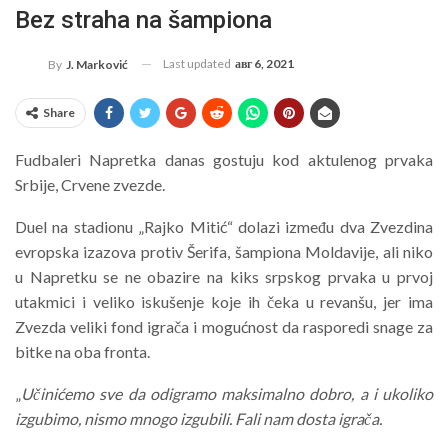
Bez straha na šampiona
Last updated
авг 6, 2021
By
J. Marković
Share
Fudbaleri Napretka danas gostuju kod aktulenog prvaka
Srbije, Crvene zvezde.
Duel na stadionu „Rajko Mitić“ dolazi između dva Zvezdina
evropska izazova protiv Šerifa, šampiona Moldavije, ali niko
u Napretku se ne obazire na kiks srpskog prvaka u prvoj
utakmici i veliko iskušenje koje ih čeka u revanšu, jer ima
Zvezda veliki fond igrača i mogućnost da rasporedi snage za
bitke na oba fronta.
„
Učinićemo sve da odigramo maksimalno dobro, a i ukoliko
izgubimo, nismo mnogo izgubili. Fali nam dosta igrača.