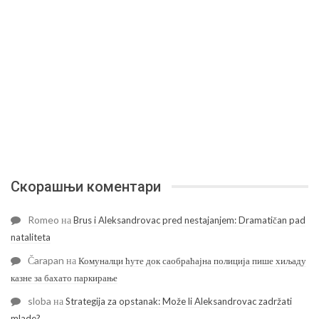
Скорашњи коментари
Romeo
на
Brus i Aleksandrovac pred nestajanjem: Dramatičan pad
nataliteta
Čarapan
на
Комуналци ћуте док саобраћајна полиција пише хиљаду
казне за бахато паркирање
sloba
на
Strategija za opstanak: Može li Aleksandrovac zadržati
mlade?