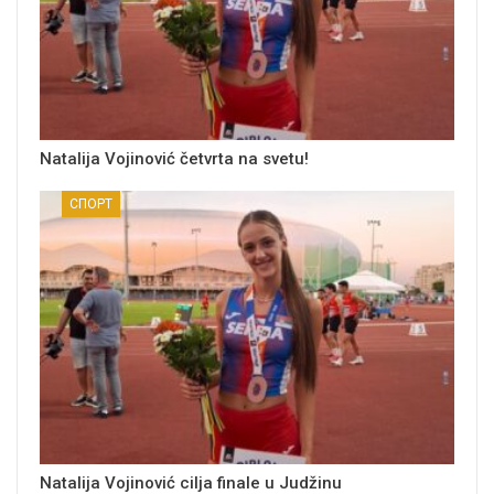
Natalija Vojinović četvrta na svetu!
СПОРТ
Natalija Vojinović cilja finale u Judžinu