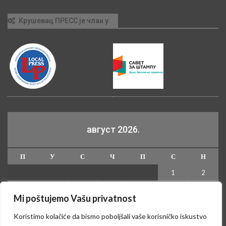
Крушевац ПРЕСС је члан у:
август 2026.
П
У
С
Ч
П
С
Н
1
2
3
4
5
6
7
8
9
Mi poštujemo Vašu privatnost
10
11
12
13
14
15
16
Koristimo kolačiće da bismo poboljšali vaše korisničko iskustvo
17
18
19
20
21
22
23