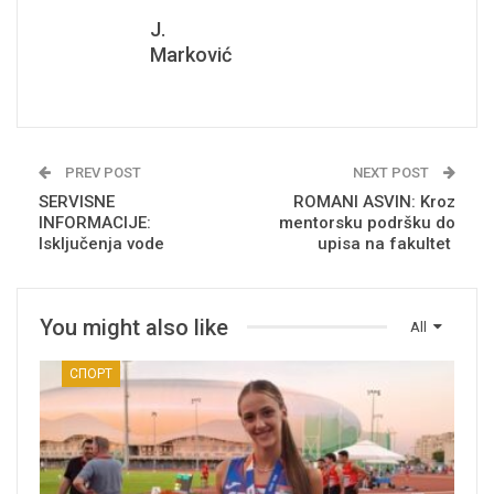
J.
Marković
PREV POST
NEXT POST
SERVISNE
ROMANI ASVIN: Kroz
INFORMACIJE:
mentorsku podršku do
Isključenja vode
upisa na fakultet
You might also like
All
СПОРТ