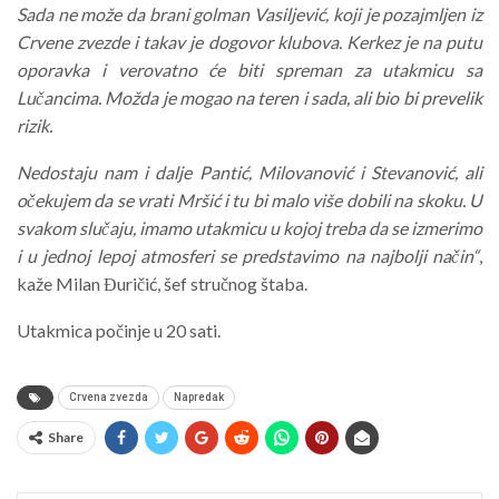
Sada ne može da brani golman Vasiljević, koji je pozajmljen iz
Crvene zvezde i takav je dogovor klubova. Kerkez je na putu
oporavka i verovatno će biti spreman za utakmicu sa
Lučancima. Možda je mogao na teren i sada, ali bio bi prevelik
rizik.
Nedostaju nam i dalje Pantić, Milovanović i Stevanović, ali
očekujem da se vrati Mršić i tu bi malo više dobili na skoku. U
svakom slučaju, imamo utakmicu u kojoj treba da se izmerimo
i u jednoj lepoj atmosferi se predstavimo na najbolji način“
,
kaže Milan Đuričić, šef stručnog štaba.
Utakmica počinje u 20 sati.
Crvena zvezda
Napredak
Share