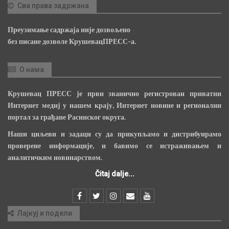
Сва права задржана
Преузимање садржаја није дозвољено
без писане дозволе КрушевацПРЕСС-а.
О нама
Крушевац ПРЕСС је први званично регистрован приватни
Интернет медиј у нашем крају, Интернет новине и регионални
портал за грађане Расинског округа.
Наши циљеви и задаци су да прикупљамо и дистрибуирамо
проверене информације, и бавимо се истраживањем и
аналитичким новинарством.
Čitaj dalje...
Лајкуј и подели