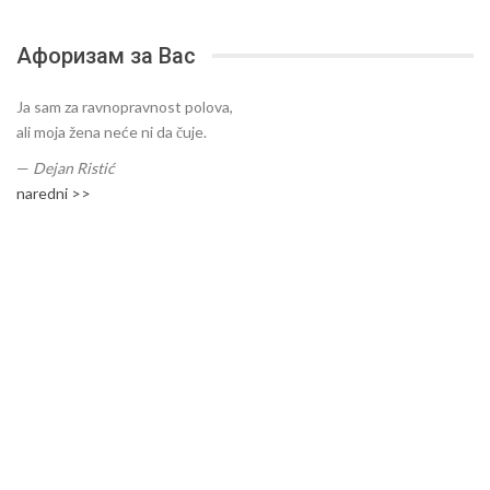
Афоризам за Вас
Ja sam za ravnopravnost polova,
ali moja žena neće ni da čuje.
—
Dejan Ristić
naredni >>