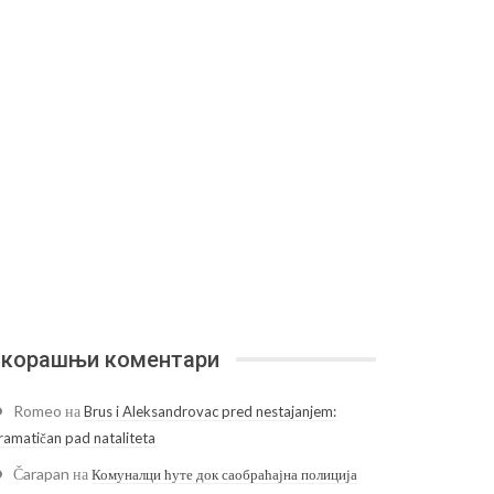
корашњи коментари
Romeo
на
Brus i Aleksandrovac pred nestajanjem:
ramatičan pad nataliteta
Čarapan
на
Комуналци ћуте док саобраћајна полиција