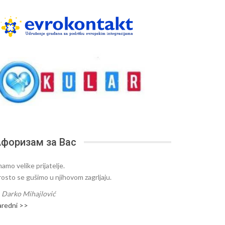
форизам за Вас
amo velike prijatelje.
rosto se gušimo u njihovom zagrljaju.
—
Darko Mihajlović
aredni >>