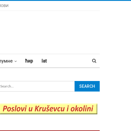
ЛОВИ
лумне
ћир
lat