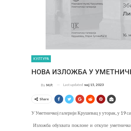
КУЛТУРА
НОВА ИЗЛОЖБА У УМЕТНИЧКО
Last updated
мај 15, 2023
By
M.P.
Share
У Уметничкој галерији Крушевац у уторак, у 19 са
Изложба обухвата поклоне и откупе уметнички