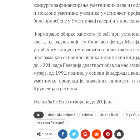
конкурса за финансирање уметничких дела из обл
и поклоне уметника учесника уметничког проје
биле приређене у Уметничкој галерији у последњ
Формирање з
бирке започето
је
већ при установљ
свега, од радова који су били део фонда Музеја
утврђеним концептом изложби и политиком отку
програма као основног облика нових аквизиција,
до 1991. када Галерија делатност обавља као сам
музеја, од 1991. године, у основи је задржа
ла
конц
уметн
ичке продукције
, значајних личности и 
Крушевца и региона.
Изложба ће бити отворена до 20. јуна.
dejan aksentijević
izložba
Jelena Rubil
Olga Vuja
Невенка Рајковић
Share