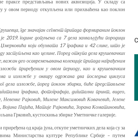
не праксе представљања нових аквизиција. У складу са
су у овом периоду откупљена или прихваћена као поклон
Крушевца, где значајан сегмент припада формираним поклон
 је 2019. године допуњена са 7 дела захваљујући породици
С
Џмерковића који обухвата 17 графика и 42 слике, што је
ду заступљена као целине. Поред откупа дела крушевачких
е, важан део осавремењавања колекције припада награђеним
 изложби приређеним у овом периоду, као и крушевачким
рама и изложбе у оквиру одржана два последња циклуса
ог дела изложбе, поред поклон збирки, биће представљене
дигитална графика, фотографија, дигитални принт, видео,
е, Невенке Рајковић, Милене Максимовић Ковачевић, Јелене
, Војина Пајића, Матије Рајковића, Зорана Коматиновића,
Биљана Грковић, кустоскиња збирке Уметничке галерије.
 приређена од краја јуна, откупе уметничких дела која су за
твима Министарства културе Републике Србије – путем