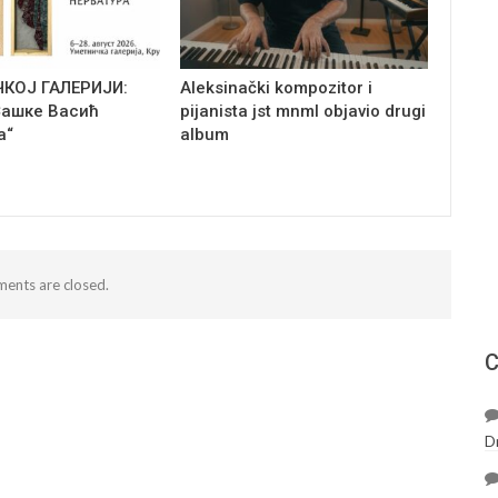
ЧКОЈ ГАЛЕРИЈИ:
Aleksinački kompozitor i
Сашке Васић
pijanista jst mnml objavio drugi
а“
album
ents are closed.
С
D