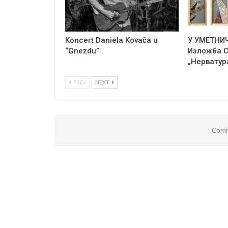
Koncert Daniela Kovača u
У УМЕТНИ
“Gnezdu”
Изложба 
„Нерватур
PREV
NEXT
Comm