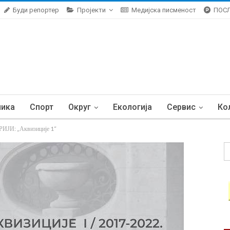
Буди репортер
Пројекти
Медијска писменост
ПОС
ника
Спорт
Округ
Екологија
Сервис
Ко
И: „Аквизиције 1“