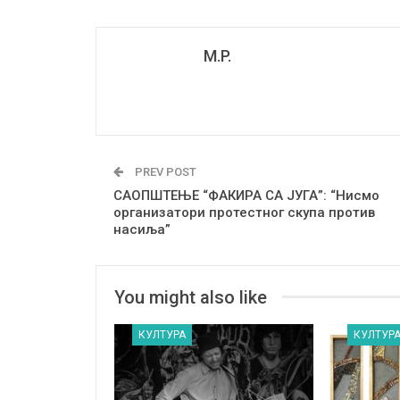
M.P.
PREV POST
САОПШТЕЊЕ “ФАКИРА СА ЈУГА”: “Нисмо
организатори протестног скупа против
насиља”
You might also like
КУЛТУРА
КУЛТУР