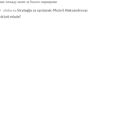
ише хиљаду казне за бахато паркирање
sloba
на
Strategija za opstanak: Može li Aleksandrovac
adržati mlade?