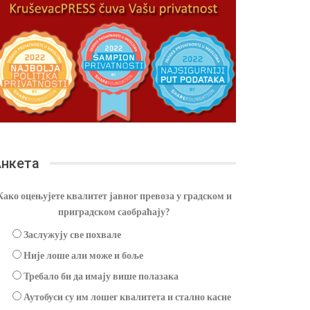
нкета
Како оцењујете квалитет јавног превоза у градском и
приградском саобраћају?
Заслужују све похвале
Није лоше али може и боље
Требало би да имају више полазака
Аутобуси су им лошег квалитета и стално касне