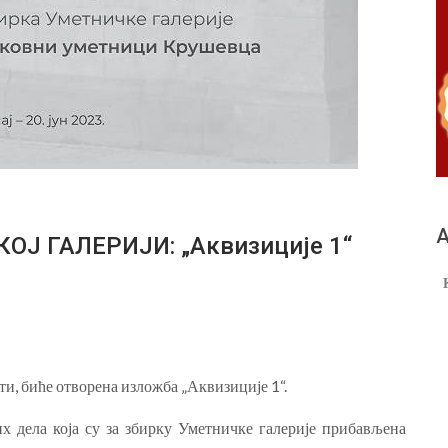
А
Ј ГАЛЕРИЈИ: „Аквизиције 1“
ти, биће отворена изложба „Аквизиције 1“.
х дела која су за збирку Уметничке галерије прибављена