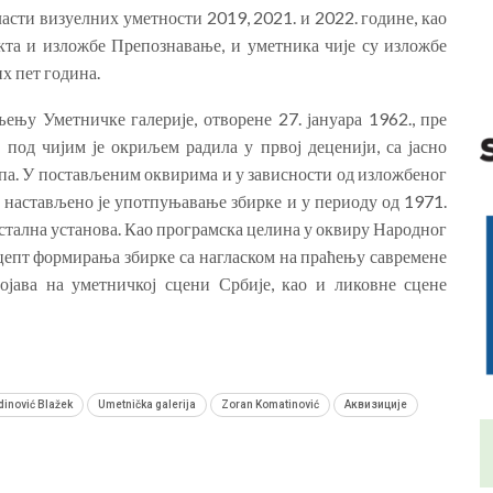
асти визуелних уметности 2019, 2021. и 2022. године, као
кта и изложбе Препознавање, и уметника чије су изложбе
их пет година.
ењу Уметничке галерије, отворене 27. јануара 1962., пре
, под чијим је окриљем радила у првој деценији, са јасно
па. У постављеним
оквирима и у зависности од изложбеног
 настављено је употпуњавање збирке и у периоду од 1971.
остална установа
.
К
ао програмска целина у оквиру Народног
епт формирања збирке са нагласком
на праћењу савремене
појава на уметничкој сцени Србије, као и ликовне сцене
dinović Blažek
Umetnička galerija
Zoran Komatinović
Аквизиције