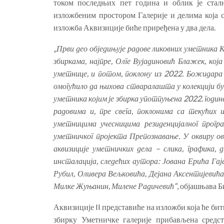
током последњих пет година и облик је стал
изложбеним простором Галерије и делима која 
изложба Аквизиције биће приређена у два дела.
„
Први део обједињује радове ликовних уметника 
збиркама, најпре, Олге Вујадиновић Блажек, која
уметнице, и потом, поклону из 2022. Божидара 
омогућило да њихова стваралашта у колекцији бу
уметника којим је збирка употпуњена 2022. годин
радовима и, пре свега, поклонима са текућих
уметницима учесницима резиденцијалног прог
уметничког пројекта Препознавање. У оквиру ов
аквизиције уметничких дела – слика, графика, 
инсталација, следећих аутора: Јована Ерића Гај
Рубил, Оливера Вељковића, Дејана Аксентијевића
Милке Жуњанин, Милене Радичевић“
, објашњава 
Аквизиције II представиће на изложби која ће бити
збирку Уметничке галерије прибављена средс