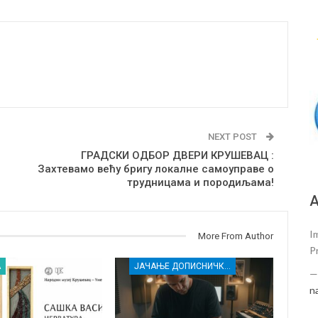
NEXT POST
ГРАДСКИ ОДБОР ДВЕРИ КРУШЕВАЦ :
Захтевамо већу бригу локалне самоуправе о
трудницама и породиљама!
А
Im
More From Author
P
А
ЈАЧАЊЕ ДОПИСНИЧКЕ МРЕЖЕ НЕЗАВИСНИХ МЕДИЈА У РАСИНСКОМ ОКРУГУ
n