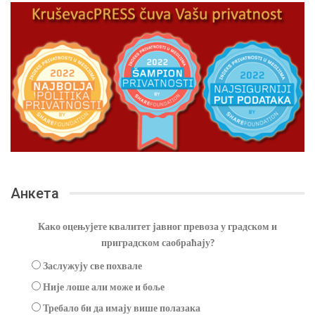
Анкета
Како оцењујете квалитет јавног превоза у градском и
приградском саобраћају?
Заслужују све похвале
Није лоше али може и боље
Требало би да имају више полазака