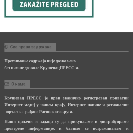
Сва права задржана
Преузимање садржаја није дозвољено
без писане дозволе КрушевацПРЕСС-а.
О нама
Крушевац ПРЕСС је први званично регистрован приватни
Интернет медиј у нашем крају, Интернет новине и регионални
портал за грађане Расинског округа.
Наши циљеви и задаци су да прикупљамо и дистрибуирамо
проверене информације, и бавимо се истраживањем и