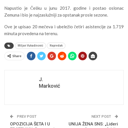
Napustio je Češku u junu 2017. godine i postao oslonac
Zemuna i bio je najzaslužniji za opstanak prosle sezone.
Ove je upisao 20 mečeva i ubeležio četiri asistencije za 1.719
minuta provedena na terenu.
Miljan Vukadinović
Napredak
Share
J.
Marković
PREV POST
NEXT POST
OPOZICIJA ŠETA I U
UNIJA ŽENA SNS: „Lideri