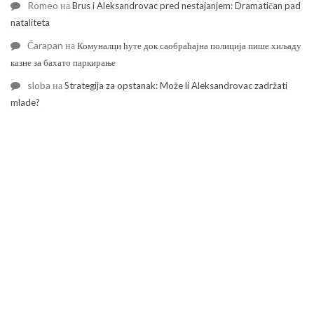
Romeo
на
Brus i Aleksandrovac pred nestajanjem: Dramatičan pad
nataliteta
Čarapan
на
Комуналци ћуте док саобраћајна полиција пише хиљаду
казне за бахато паркирање
sloba
на
Strategija za opstanak: Može li Aleksandrovac zadržati
mlade?