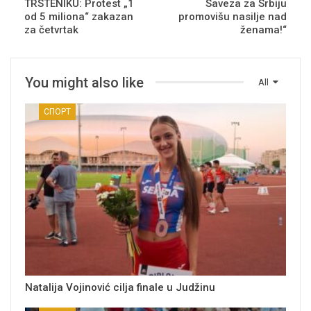
TRSTENIKU: Protest „1
Saveza za Srbiju
od 5 miliona“ zakazan
promovišu nasilje nad
za četvrtak
ženama!“
You might also like
All
СПОРТ
Natalija Vojinović cilja finale u Judžinu