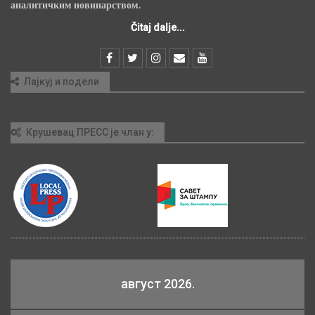
аналитичким новинарством.
Čitaj dalje...
Лајкуј и подели
Крушевац ПРЕСС је члан у:
август 2026.