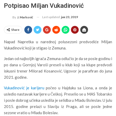
Potpisao Miljan Vukadinović
Last updated
јан 23, 2019
By
J. Marković
Share
Napad Napretka u narednoj polusezoni predvodiće Miljan
Vukadinović koji je stigao iz Zemuna.
Jedan od najboljih igrača Zemuna odlučio je da se posle godinu i
po dana u Gornjoj Varoši preseli u klub koji sa klupe predvodi
iskusni trener Milorad Kosanović. Ugovor je parafiran do juna
2021. godine.
Vukadinović je karijeru
počeo u Hajduku sa Liona, a onda je
usledio nastavak karijere u Češkoj. Preselio se u MAS Tobarsko
i posle dobrog učinka usledila je selidba u Mladu Boleslav. U julu
2015. godine prelazi u Slaviju iz Praga, ali se posle jedne
sezone vratio u Mladu Boleslav.