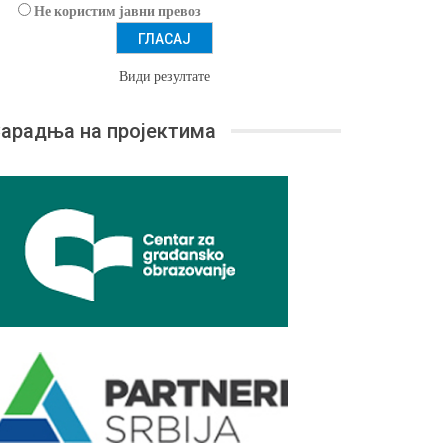
Не користим јавни превоз
Види резултате
арадња на пројектима