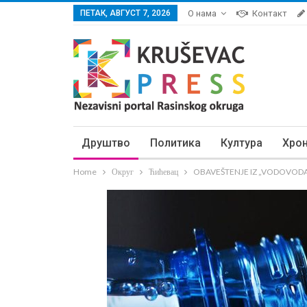
ПЕТАК, АВГУСТ 7, 2026
О нама
Контакт
Друштво
Политика
Култура
Хро
Home
Округ
Ћићевац
OBAVEŠTENJE IZ „VODOVODA“: Z