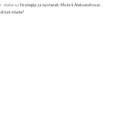
sloba
на
Strategija za opstanak: Može li Aleksandrovac
adržati mlade?