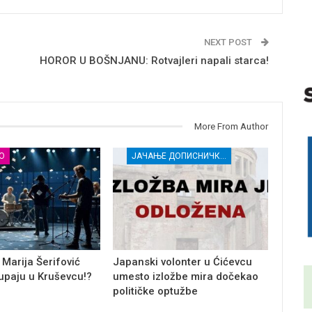
NEXT POST
HOROR U BOŠNJANU: Rotvajleri napali starca!
More From Author
О
ЈАЧАЊЕ ДОПИСНИЧКЕ МРЕЖЕ НЕЗАВИСНИХ МЕДИЈА У РАСИНСКОМ ОКРУГУ
 Marija Šerifović
Japanski volonter u Ćićevcu
tupaju u Kruševcu!?
umesto izložbe mira dočekao
političke optužbe