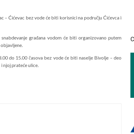
 – Ćićevac bez vode će biti korisnici na području Ćićevca i
a snabdevanje građana vodom će biti organizovano putem
С
 objavljene.
00 do 15.00 časova bez vode će biti naselje Bivolje – deo
 njoj prateće ulice.