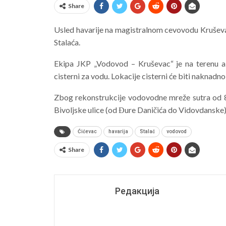
Share
Usled havarije na magistralnom cevovodu Kruševac
Stalaća.
Ekipa JKP „Vodovod – Kruševac“ je na terenu 
cisterni za vodu. Lokacije cisterni će biti naknadno
Zbog rekonstrukcije vodovodne mreže sutra od 8.
Bivoljske ulice (od Đure Daničića do Vidovdanske) i
Ćićevac
havarija
Stalać
vodovod
Share
Редакција