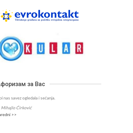
форизам за Вас
bi nas savez ogledala i sećanja.
—
Mihajlo Ćirković
aredni >>