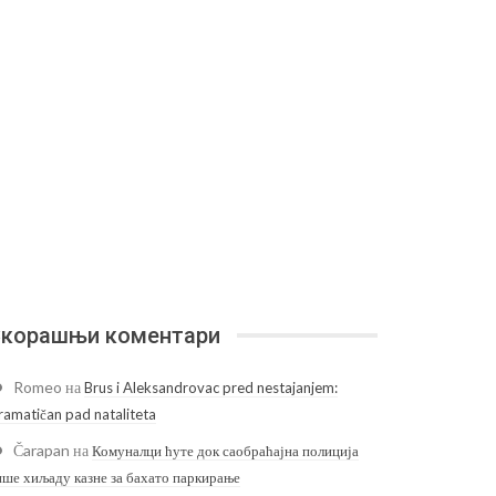
корашњи коментари
Romeo
на
Brus i Aleksandrovac pred nestajanjem:
ramatičan pad nataliteta
Čarapan
на
Комуналци ћуте док саобраћајна полиција
ише хиљаду казне за бахато паркирање