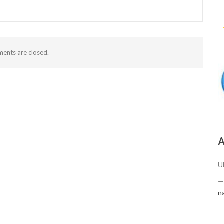
ents are closed.
А
U
n