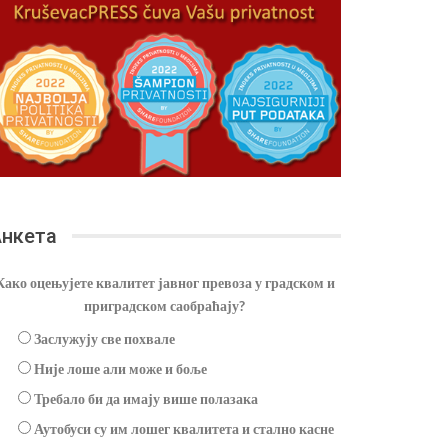
нкета
Како оцењујете квалитет јавног превоза у градском и
приградском саобраћају?
Заслужују све похвале
Није лоше али може и боље
Требало би да имају више полазака
Аутобуси су им лошег квалитета и стално касне