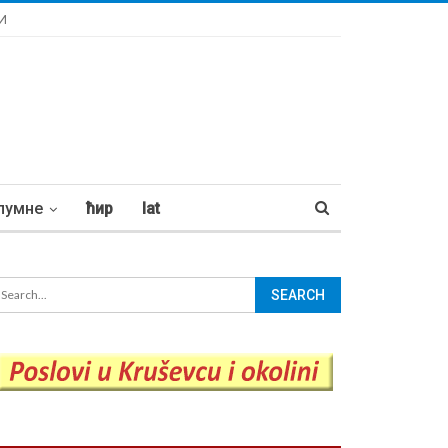
И
лумне
ћир
lat