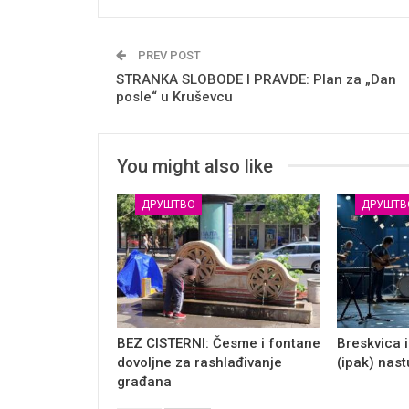
PREV POST
STRANKA SLOBODE I PRAVDE: Plan za „Dan
posle“ u Kruševcu
You might also like
ДРУШТВО
ДРУШТВ
BEZ CISTERNI: Česme i fontane
Breskvica i
dovoljne za rashlađivanje
(ipak) nas
građana