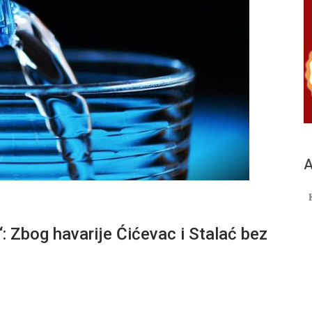
А
bog havarije Ćićevac i Stalać bez