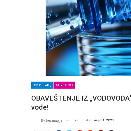
ЋИЋЕВАЦ
ДРУШТВО
OBAVEŠTENJE IZ „VODOVODA“: Z
vode!
Last updated
мар 31, 2021
By
Редакција