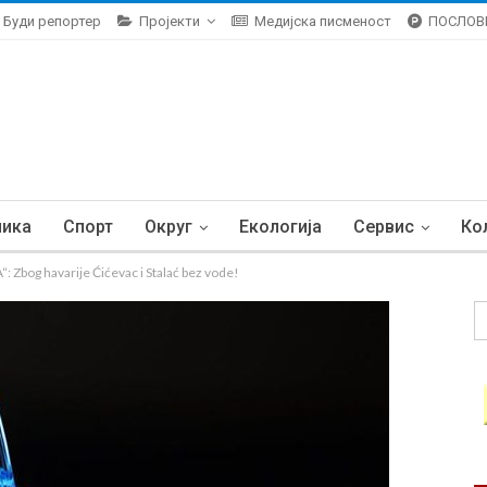
Буди репортер
Пројекти
Медијска писменост
ПОСЛОВ
ника
Спорт
Округ
Екологија
Сервис
Ко
bog havarije Ćićevac i Stalać bez vode!