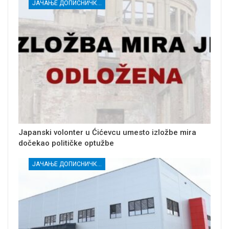
ЈАЧАЊЕ ДОПИСНИЧКЕ МРЕЖЕ НЕЗАВИСНИХ МЕДИЈА У РАСИНСКОМ ОКРУГУ
Japanski volonter u Ćićevcu umesto izložbe mira
dočekao političke optužbe
ЈАЧАЊЕ ДОПИСНИЧКЕ МРЕЖЕ НЕЗАВИСНИХ МЕДИЈА У РАСИНСКОМ ОКРУГУ