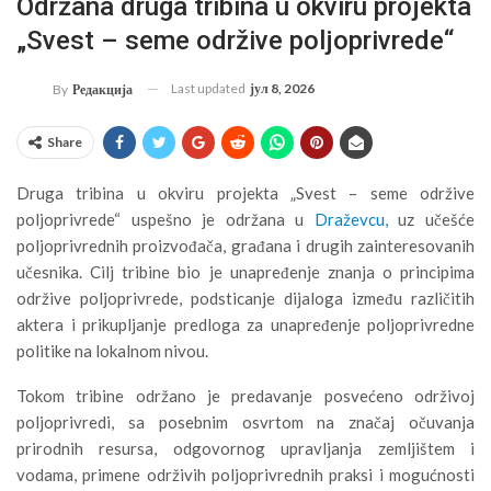
Održana druga tribina u okviru projekta
„Svest – seme održive poljoprivrede“
Last updated
јул 8, 2026
By
Редакција
Share
Druga tribina u okviru projekta „Svest – seme održive
poljoprivrede“ uspešno je održana u
Draževcu,
uz učešće
poljoprivrednih proizvođača, građana i drugih zainteresovanih
učesnika. Cilj tribine bio je unapređenje znanja o principima
održive poljoprivrede, podsticanje dijaloga između različitih
aktera i prikupljanje predloga za unapređenje poljoprivredne
politike na lokalnom nivou.
Tokom tribine održano je predavanje posvećeno održivoj
poljoprivredi, sa posebnim osvrtom na značaj očuvanja
prirodnih resursa, odgovornog upravljanja zemljištem i
vodama, primene održivih poljoprivrednih praksi i mogućnosti