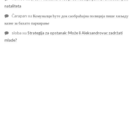
nataliteta
Čarapan
на
Комуналци ћуте док саобраћајна полиција пише хиљаду
казне за бахато паркирање
sloba
на
Strategija za opstanak: Može li Aleksandrovac zadržati
mlade?