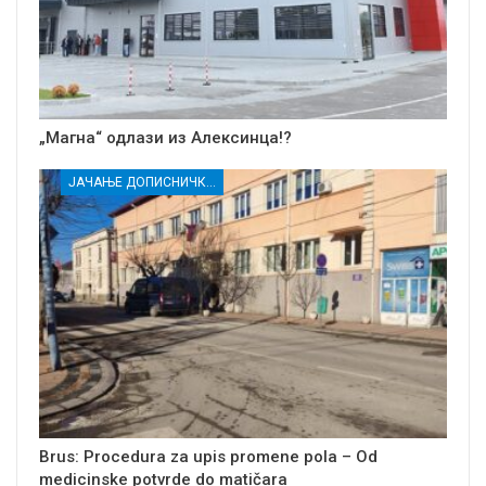
„Магна“ одлази из Алексинца!?
ЈАЧАЊЕ ДОПИСНИЧКЕ МРЕЖЕ НЕЗАВИСНИХ МЕДИЈА У РАСИНСКОМ ОКРУГУ
Brus: Procedura za upis promene pola – Od
medicinske potvrde do matičara