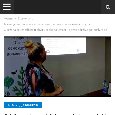
Home
Пројекти
Јачање дописничке мреже независних медија у Расинском округу
Održana druga tribina u okviru projekta „Svest – seme održive poljoprivrede“
ЈАЧАЊЕ ДОПИСНИЧКЕ МРЕЖЕ НЕЗАВИСНИХ МЕДИЈА У РАСИНСКОМ ОКРУГУ