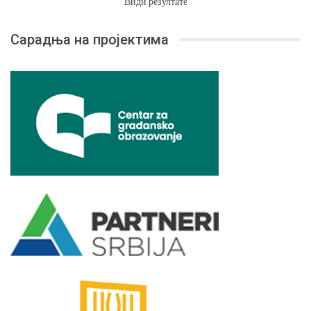
Види резултате
Сарадња на пројектима