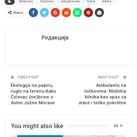
Aleksinac
Draževac
poljoprivreda
Svest
tribina
Share
Редакција
PREV POST
NEXT POST
Ekologija na papiru,
Ambulanta na
ruglo na terenu:Kako
točkovima: Mobilna
Ćićevac (ne)brine o
klinika kao spas za
dolini Južne Morave
stare i teško pokretne
You might also like
All