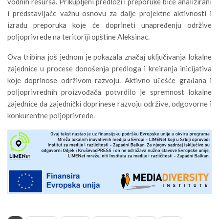
vodnih resursa. Prikupljeni predlozi i preporuke biće analizirani
i predstavljaće važnu osnovu za dalje projektne aktivnosti i
izradu preporuka koje će doprineti unapređenju održive
poljoprivrede na teritoriji opštine Aleksinac.
Ova tribina još jednom je pokazala značaj uključivanja lokalne
zajednice u procese donošenja predloga i kreiranja inicijativa
koje doprinose održivom razvoju. Aktivno učešće građana i
poljoprivrednih proizvođača potvrdilo je spremnost lokalne
zajednice da zajednički doprinese razvoju održive, odgovorne i
konkurentne poljoprivrede.