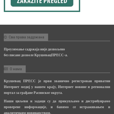
Сва права задржана
Преузимање садржаја није дозвољено
без писане дозволе КрушевацПРЕСС-а.
О нама
Крушевац ПРЕСС је први званично регистрован приватни
Интернет медиј у нашем крају, Интернет новине и регионални
портал за грађане Расинског округа.
Наши циљеви и задаци су да прикупљамо и дистрибуирамо
проверене информације, и бавимо се истраживањем и
аналитичким новинарством.