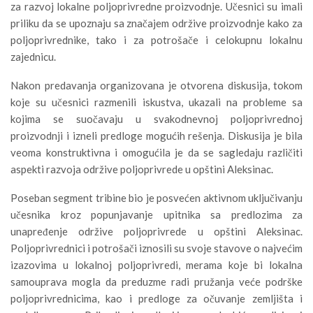
za razvoj lokalne poljoprivredne proizvodnje. Učesnici su imali
priliku da se upoznaju sa značajem održive proizvodnje kako za
poljoprivrednike, tako i za potrošače i celokupnu lokalnu
zajednicu.
Nakon predavanja organizovana je otvorena diskusija, tokom
koje su učesnici razmenili iskustva, ukazali na probleme sa
kojima se suočavaju u svakodnevnoj poljoprivrednoj
proizvodnji i izneli predloge mogućih rešenja. Diskusija je bila
veoma konstruktivna i omogućila je da se sagledaju različiti
aspekti razvoja održive poljoprivrede u opštini Aleksinac.
Poseban segment tribine bio je posvećen aktivnom uključivanju
učesnika kroz popunjavanje upitnika sa predlozima za
unapređenje održive poljoprivrede u opštini Aleksinac.
Poljoprivrednici i potrošači iznosili su svoje stavove o najvećim
izazovima u lokalnoj poljoprivredi, merama koje bi lokalna
samouprava mogla da preduzme radi pružanja veće podrške
poljoprivrednicima, kao i predloge za očuvanje zemljišta i