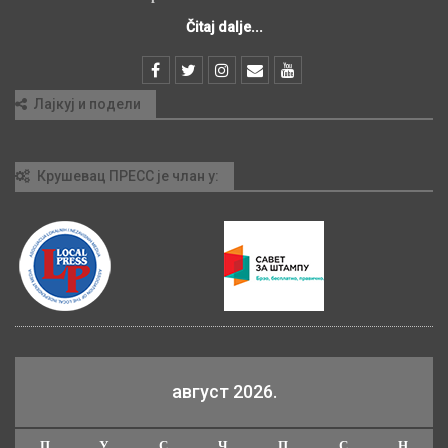
Čitaj dalje...
Лајкуј и подели
Крушевац ПРЕСС је члан у:
август 2026.
П
У
С
Ч
П
С
Н