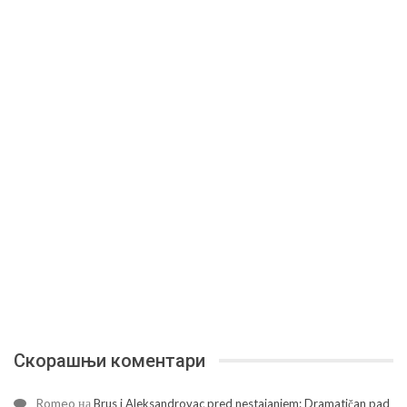
Скорашњи коментари
Romeo
на
Brus i Aleksandrovac pred nestajanjem: Dramatičan pad