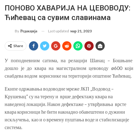
ПОНОВО ХАВАРИЈА НА ЦЕВОВОДУ:
Ћићевац са сувим славинама
Last updated
мар 21, 2023
By
Редакција
Share
У поподневним сатима, на релацији Шанац – Бошњане
дошло је до квара на магистралном цевоводу ø600 који
снабдева водом кориснике на територији општине Ћићевац.
Екипе одржавања водоводне мреже ЈКП „Водовод –
Крушевац“ су на терену и врше дефектажу квара на
наведеној локацији. Након дефектаже – утврђивања врсте
квара корисници ће бити накнадно обавештени о дужини
искључења, као и о времену пуштања воде и стабилизације
система.