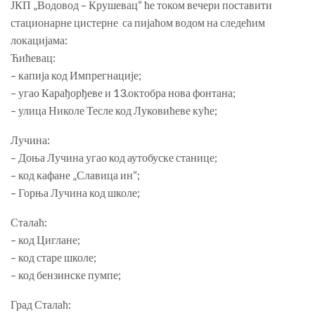
ЈКП „Водовод – Крушевац“ ће током вечери поставити
стационарне цистерне са пијаћом водом на следећим
локацијама:
Ћићевац:
– капија код Импрегнације;
– угао Карађорђеве и 13.октобра нова фонтана;
– улица Николе Тесле код Луковићеве куће;
Лучина:
– Доња Лучина угао код аутобуске станице;
– код кафане „Славица ин“;
– Горња Лучина код школе;
Сталаћ:
– код Циглане;
– код старе школе;
– код бензинске пумпе;
Град Сталаћ: