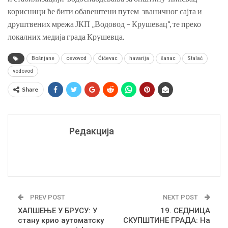
корисници ће бити обавештени путем званичног сајта и
друштвених мрежа ЈКП „Водовод – Крушевац“, те преко
локалних медија града Крушевца.
Bošnjane
cevovod
Ćićevac
havarija
šanac
Stalać
vodovod
Share
Редакција
PREV POST
NEXT POST
ХАПШЕЊЕ У БРУСУ: У
19. СЕДНИЦА
стану крио аутоматску
СКУПШТИНЕ ГРАДА: На