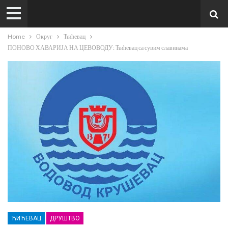
Home
Округ
Ћићевац
ПОНОВО ХАВАРИЈА НА ЦЕВОВОДУ: Ћићевац са сувим славинама
ЋИЋЕВАЦ
ДРУШТВО