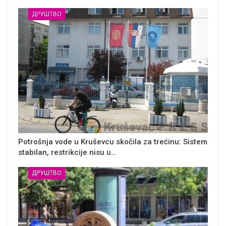
ДРУШТВО
Potrošnja vode u Kruševcu skočila za trećinu: Sistem
stabilan, restrikcije nisu u…
ДРУШТВО