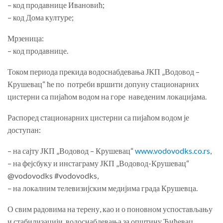
– код продавнице Ивановић;
– код Дома културе;
Мрзеница:
– код продавнице.
Током периода прекида водоснабдевања ЈКП „Водовод –
Крушевац“ ће по потреби вршити допуну стационарних
цистерни са пијаћом водом на горе наведеним локацијама.
Распоред стационарних цистерни са пијаћом водом је
доступан:
– на сајту ЈКП „Водовод – Крушевац“
www.vodovodks.co.rs
,
– на фејсбуку и инстаграму ЈКП „Водовод-Крушевац“
@vodovodks #vodovodks,
– на локалним телевизијским медијима града Крушевца.
О свим радовима на терену, као и о поновном успостављању
и стабилизацији водоснабдевања за општину Ћићевац