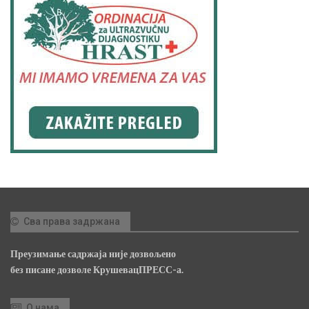
Сва права задржана
Преузимање садржаја није дозвољено
без писане дозволе КрушевацПРЕСС-а.
О нама