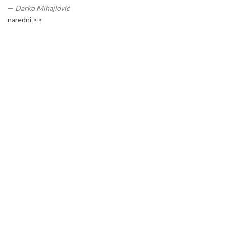
—
Darko Mihajlović
naredni >>