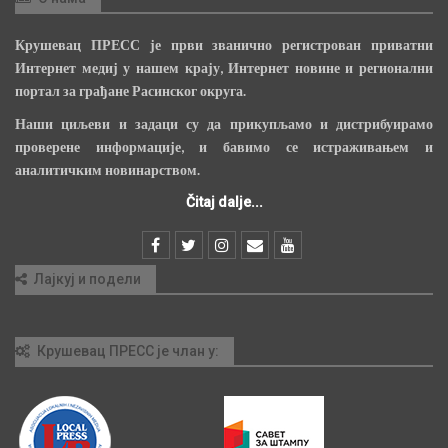
Крушевац ПРЕСС је први званично регистрован приватни
Интернет медиј у нашем крају, Интернет новине и регионални
портал за грађане Расинског округа.
Наши циљеви и задаци су да прикупљамо и дистрибуирамо
проверене информације, и бавимо се истраживањем и
аналитичким новинарством.
Čitaj dalje...
Лајкуј и подели
Крушевац ПРЕСС је члан у: