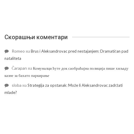
Скорашњи коментари
Romeo
на
Brus i Aleksandrovac pred nestajanjem: Dramatičan pad
nataliteta
Čarapan
на
Комуналци ћуте док саобраћајна полиција пише хиљаду
казне за бахато паркирање
sloba
на
Strategija za opstanak: Može li Aleksandrovac zadržati
mlade?