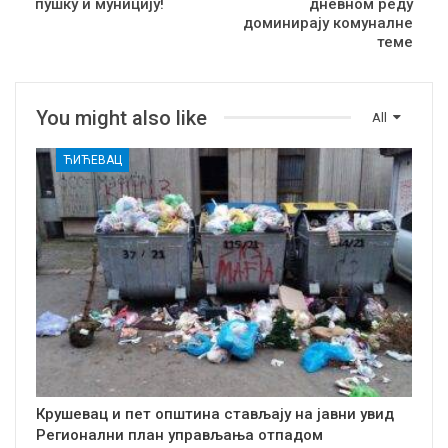
пушку и муницију!
дневном реду
доминирају комуналне
теме
You might also like
All
ЋИЋЕВАЦ
Крушевац и пет општина стављају на јавни увид
Регионални план управљања отпадом