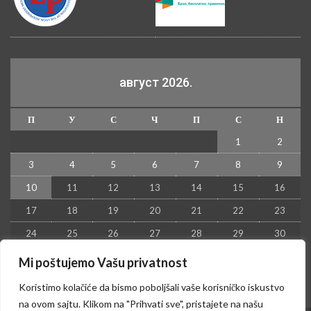
август 2026.
П
У
С
Ч
П
С
Н
1
2
3
4
5
6
7
8
9
10
11
12
13
14
15
16
17
18
19
20
21
22
23
24
25
26
27
28
29
30
31
Mi poštujemo Vašu privatnost
« јул
Koristimo kolačiće da bismo poboljšali vaše korisničko iskustvo
na ovom sajtu. Klikom na "Prihvati sve", pristajete na našu