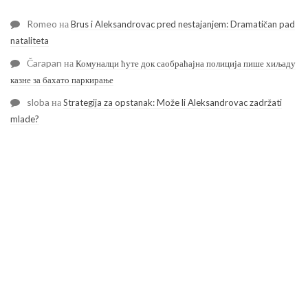
Romeo
на
Brus i Aleksandrovac pred nestajanjem: Dramatičan pad
nataliteta
Čarapan
на
Комуналци ћуте док саобраћајна полиција пише хиљаду
казне за бахато паркирање
sloba
на
Strategija za opstanak: Može li Aleksandrovac zadržati
mlade?