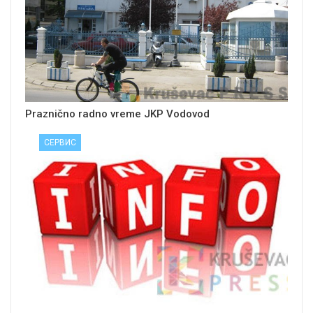
Praznično radno vreme JKP Vodovod
СЕРВИС