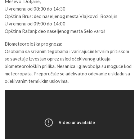
Meševo, Doljane,
U vremenu od 08:30 do 14:30
Opština Brus: deo naseljenog mesta Vlajkovci, Bozoljin
U vremenu od 09:00 do 14:00
Opština Ražanj: deo naseljenog mesta Selo varoš
Biometeorološka prognoza:
Osobama sa srčanim tegobama i varirajućim krvnim pritiskom
se savetuje izvestan oprez usled očekivanog uticaja
biometeoroloških prilika. Nesanica i glavobolјa su moguće kod
meteoropata. Preporučuje se adekvatno odevanje u skladu sa
očekivanim termičkim uslovima.