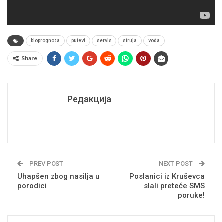
bioprognoza
putevi
servis
struja
voda
Share
Редакција
PREV POST
NEXT POST
Uhapšen zbog nasilja u
Poslanici iz Kruševca
porodici
slali preteće SMS
poruke!