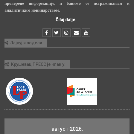
проверене информације, и бавимо се истраживањем и
аналитичким новинарством.
Čitaj dalje...
Лајкуј и подели
Крушевац ПРЕСС је члан у:
август 2026.