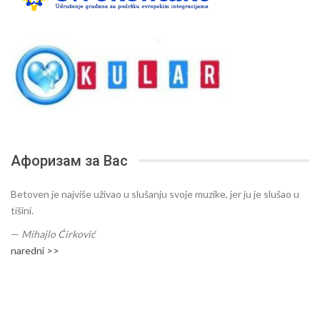
Афоризам за Вас
Betoven je najviše uživao u slušanju svoje muzike, jer ju je slušao u
tišini.
—
Mihajlo Ćirković
naredni >>