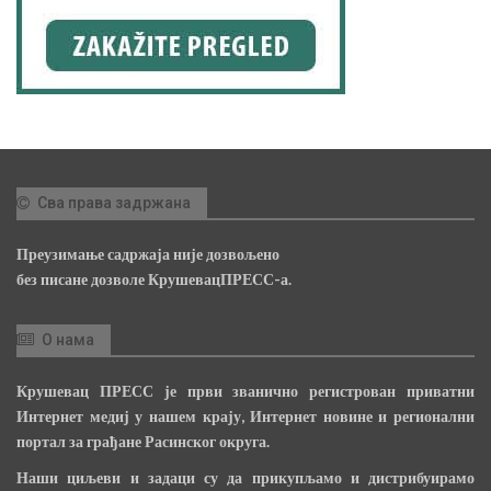
Сва права задржана
Преузимање садржаја није дозвољено
без писане дозволе КрушевацПРЕСС-а.
О нама
Крушевац ПРЕСС је први званично регистрован приватни
Интернет медиј у нашем крају, Интернет новине и регионални
портал за грађане Расинског округа.
Наши циљеви и задаци су да прикупљамо и дистрибуирамо