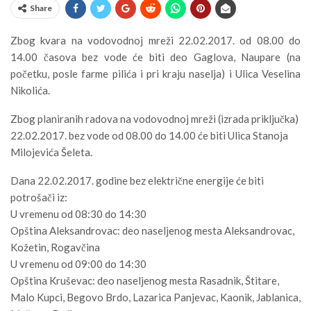
Share
Zbog kvara na vodovodnoj mreži 22.02.2017. od 08.00 do
14.00 časova bez vode će biti deo Gaglova, Naupare (na
početku, posle farme pilića i pri kraju naselja) i Ulica Veselina
Nikolića.
Zbog planiranih radova na vodovodnoj mreži (izrada priključka)
22.02.2017. bez vode od 08.00 do 14.00 će biti Ulica Stanoja
Milojevića Šeleta.
Dana 22.02.2017. godine bez električne energije će biti
potrošači iz:
U vremenu od 08:30 do 14:30
Opština Aleksandrovac: deo naseljenog mesta Aleksandrovac,
Kožetin, Rogavčina
U vremenu od 09:00 do 14:30
Opština Kruševac: deo naseljenog mesta Rasadnik, Štitare,
Malo Kupci, Begovo Brdo, Lazarica Panjevac, Kaonik, Jablanica,