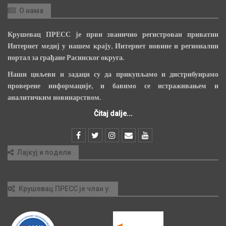
О нама
Крушевац ПРЕСС је први званично регистрован приватни
Интернет медиј у нашем крају, Интернет новине и регионални
портал за грађане Расинског округа.
Наши циљеви и задаци су да прикупљамо и дистрибуирамо
проверене информације, и бавимо се истраживањем и
аналитичким новинарством.
Čitaj dalje...
Лајкуј и подели
Крушевац ПРЕСС је члан у: