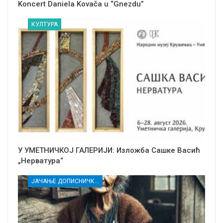
Koncert Daniela Kovača u “Gnezdu”
КУЛТУРА
У УМЕТНИЧКОЈ ГАЛЕРИЈИ: Изложба Сашке Васић
„Нерватура“
ЈАЧАЊЕ ДОПИСНИЧКЕ МРЕЖЕ НЕЗАВИСНИХ МЕДИЈА У РАСИНСКОМ ОКРУГУ