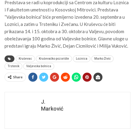
Predstava se radi u koprodukciji sa Centrom za kulturu Loznica
i Fakultetom umetnosti u Kosovskoj Mitrovici. Predstava
“Valjevska bolnica” biće premijerno izvedena 20. septembra u
Loznici, a zatim u Trsteniku i Zvečanu. U Kruševcu će biti
prikazana 14. i 15. oktobra a 30. oktobra u Valjevu, povodom
obeležavanja 100 godina od Valjevske bolnice. Glavne uloge u
predstavi igraju Marko Živić, Dejan Cicmilović i Milija Vuković.
Kruševac
Kruševačko pozorište
Loznica
Marko Živić
Trstenik
Valjevska bolnica
Share
J.
Marković