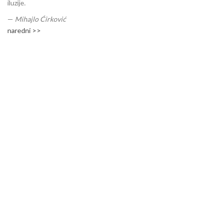
iluzije.
—
Mihajlo Ćirković
naredni >>