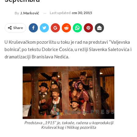
Last updated
сеп 30, 2015
By
J. Marković
Share
U Kruševačkom pozorištu u toku je rad na predstavi “Valjevska
bolnica”, po tekstu Dobrice Ćosića, u režiji Slavenka Saletovića i
dramatizaciji Branislava Nedića.
Predstava „1915“ je, takođe, rađena u koprodukciji
Kruševačkog i Niškog pozorišta