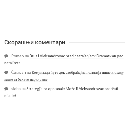
Скорашњи коментари
Romeo
на
Brus i Aleksandrovac pred nestajanjem: Dramatičan pad
nataliteta
Čarapan
на
Комуналци ћуте док саобраћајна полиција пише хиљаду
казне за бахато паркирање
sloba
на
Strategija za opstanak: Može li Aleksandrovac zadržati
mlade?