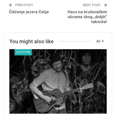
PREV POST
NEXT POST
Čišćenje jezera Ćelije
Haos na kruševačkim
ulicama zbog „divljih“
taksista!
You might also like
All
КУЛТУРА