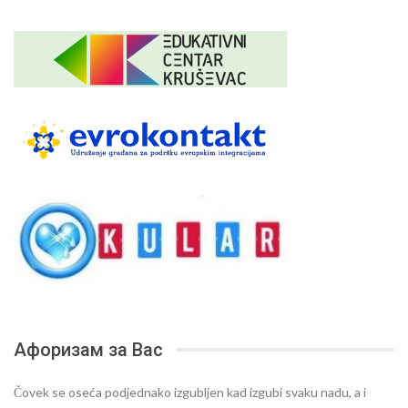
Афоризам за Вас
Čovek se oseća podjednako izgubljen kad izgubi svaku nadu, a i