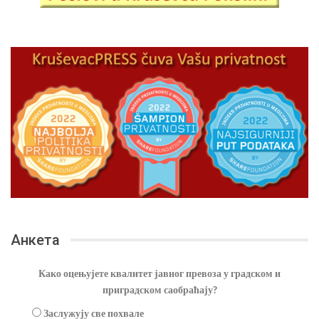
Анкета
Како оцењујете квалитет јавног превоза у градском и
приградском саобраћају?
Заслужују све похвале