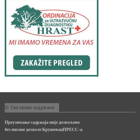
Сва права задржана
Преузимање садржаја није дозвољено
без писане дозволе КрушевацПРЕСС-а.