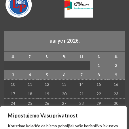
август 2026.
П
У
С
Ч
П
С
Н
1
2
3
4
5
6
7
8
9
10
11
12
13
14
15
16
17
18
19
20
21
22
23
24
25
26
27
28
29
30
31
Mi poštujemo Vašu privatnost
« јул
Koristimo kolačiće da bismo poboljšali vaše korisničko iskustvo