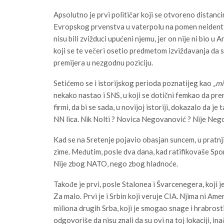
Apsolutno je prvi političar koji se otvoreno distanc
Evropskog prvenstva u vaterpolu na pomen neidentif
nisu bili zvižduci upućeni njemu, jer on nije ni bio u
koji se te večeri osetio predmetom izviždavanja da se
premijera u nezgodnu poziciju.
Setićemo se i istorijskog perioda poznatijeg kao
„mi
nekako nastao i SNS, u koji se dotični femkao da prem
firmi, da bi se sada, u novijoj istoriji, dokazalo da
NN lica. Nik Nolti ? Novica Negovanović ? Nije Neg
Kad se na Sretenje pojavio obasjan suncem, u pratnj
zime. Međutim, posle dva dana, kad ratifikovaše Spo
Nije zbog NATO, nego zbog hladnoće.
Takođe je prvi, posle Stalonea i Švarcenegera, koji je
Za malo. Prvi je i Srbin koji veruje CIA. Njima ni Amer
miliona drugih Srba, koji je smogao snage i hrabrosti
odgovoriše da nisu znali da su ovi na toj lokaciji, ina