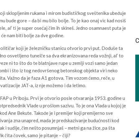
koji sklopljenim rukama i mirom budističkog sveštenika ubeđuje
u bude gore – da bi mu bilo bolje. To je kao onaj vic kad nosiš
le, al’ ti je super osećaj čim ih skineš. Jedno osamnaest puta je
 će nam biti bolje za dve godine.
С
olitičar koji je železničku stanicu otvorio prvi put. Doduše ta
dno osvetljeno tunelče sa dva ekranizovana reda vožnji, al’ to
ze ni to što do te blatnjave rupe u zemlji vozi samo jedan
ombi i što iz tog nedovršenog betonskog objekta viri neko
ita. Važno da je faza A1 gotova. Tim vozom ćemo, reče, u
vatizacije JAT-a, iz nje možemo i da letimo.
u FAP u Priboju. Prvi je otvorio posle otvaranja 1953. godine u
 potpredsednik Vlade u prošlom sazivu. To je ona Vlada u kojoj je
 kod Ane Bekute. Takođe je i premijer koji premijerno sve
tivanja zna unapred, mada je predskazivanje budućnosti kod
 i sudije, čim nešto posumnjaš – metni ga na žice, pa šta
ik čita čovek, samo je pitanje – čiji?