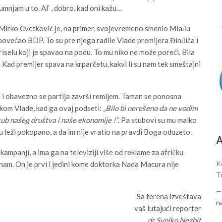
sumnjam u to. Al’ , dobro, kad oni kažu…
k. Mirko Cvetković je, na primer, svojevremeno smenio Mlađu
 povećao BDP. To su pre njega radile Vlade premijera Đinđića i
riselu koji je spavao na podu. To mu niko ne može poreći. Bila
. Kad premijer spava na krparčetu, kakvi li su nam tek smeštajni
 i obavezno se partija završi remijem. Taman se ponosna
kom Vlade, kad ga ovaj podseti:
„Bilo bi nerešeno da ne vodim
tub našeg društva i naše ekonomije !“
. Pa stubovi su mu malko
u leži pokopano, a da im nije vratio na pravdi Boga oduzeto.
А
 kampanji, a ima ga na televiziji više od reklame za afričku
K
znam. On je prvi i jedini kome doktorka Nada Macura nije
T
Sa terena izveštava
n
vaš lutajući reporter
dr Svojko Nezbit