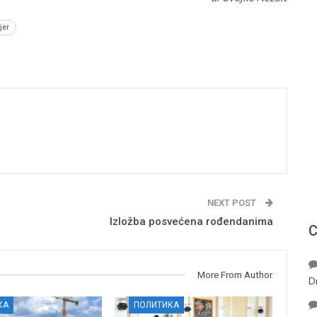
jer
NEXT POST
Izložba posvećena rođendanima
С
More From Author
D
КА
ПОЛИТИКА