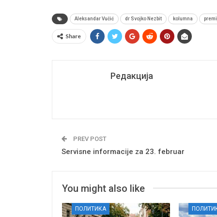
Aleksandar Vučić
dr Svojko Nezbit
kolumna
premi
Share
Редакција
PREV POST
Servisne informacije za 23. februar
You might also like
ПОЛИТИКА
ПОЛИТИ