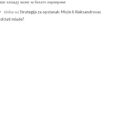
ише хиљаду казне за бахато паркирање
sloba
на
Strategija za opstanak: Može li Aleksandrovac
adržati mlade?