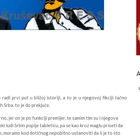
А
adi prvi put u bližoj istoriji, a to je u njegovoj fikciji tačno
h Srba, to je do prekjuče.
no, jer on je po funkciji premijer, te samim tim su i njegova
ki ludi Srbin popije tableticu, pa se kao kroz maglu priseti da
kle, moramo kod dotičnog nepobitno ustanoviti da li je to što