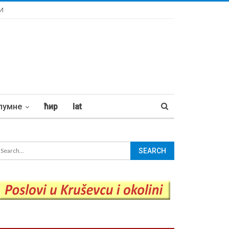
И
лумне
ћир
lat