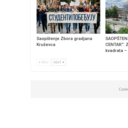
Saopštenje Zbora gradjana
SAOPŠTENJ
Kruševca
CENTAR“: Z
kvadrata –
PREV
NEXT
Comm