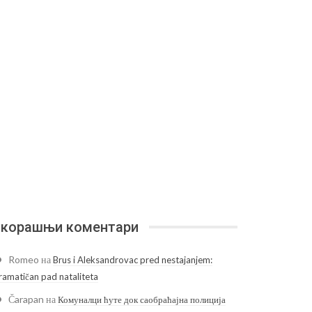
корашњи коментари
Romeo
на
Brus i Aleksandrovac pred nestajanjem:
ramatičan pad nataliteta
Čarapan
на
Комуналци ћуте док саобраћајна полиција