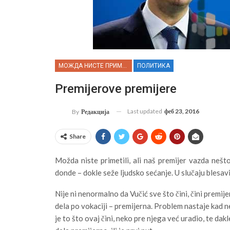
МОЖДА НИСТЕ ПРИМЕТИЛИ...
ПОЛИТИКА
Premijerove premijere
Last updated
феб 23, 2016
By
Редакција
Share
Možda niste primetili, ali naš premijer vazda nešto r
donde – dokle seže ljudsko sećanje. U slučaju blesavi
Nije ni nenormalno da Vučić sve što čini, čini premijer
dela po vokaciji – premijerna. Problem nastaje kad ne
je to što ovaj čini, neko pre njega već uradio, te da