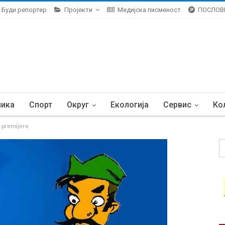
Буди репортер
Пројекти
Медијска писменост
ПОСЛОВ
ника
Спорт
Округ
Екологија
Сервис
Ко
 premijere