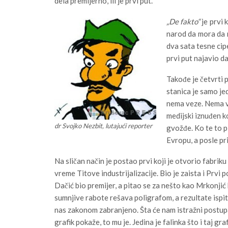
dela premijerno, ili je prvi put.
„De fakto“
je prvi 
narod da mora da m
dva sata tesne cipe
prvi put najavio da
Takođe je četvrti p
stanica je samo je
nema veze. Nema ve
medijski iznuđen k
dr Svojko Nezbit, lutajući reporter
gvožđe. Ko te to p
Evropu, a posle pri
Na sličan način je postao prvi koji je otvorio fabrik
vreme Titove industrijalizacije. Bio je zaista i Prvi
Dačić bio premijer, a pitao se za nešto kao Mrkonjić
sumnjive rabote rešava poligrafom, a rezultate ispi
nas zakonom zabranjeno. Šta će nam istražni postupak
grafik pokaže, to mu je. Jedina je falinka što i taj graf