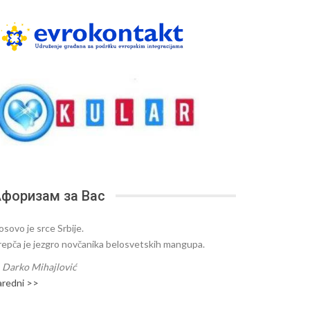
форизам за Вас
osovo je srce Srbije.
repča je jezgro novčanika belosvetskih mangupa.
—
Darko Mihajlović
aredni >>