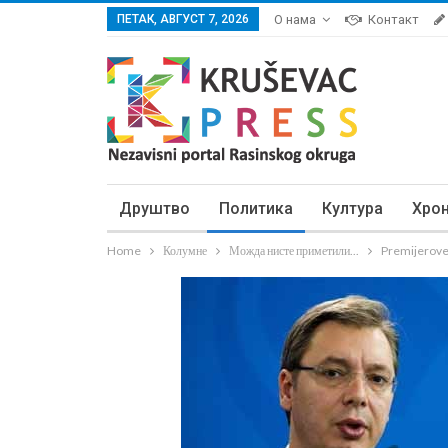
ПЕТАК, АВГУСТ 7, 2026
О нама
Контакт
Друштво
Политика
Култура
Хро
Home
Колумне
Можда нисте приметили...
Premijerove