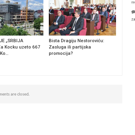
п
z
E „SRBIJA
Bista Dragiju Nestoroviću:
a Kocku uzeto 667
Zasluga ili partijska
 Ko…
promocija?
ents are closed.