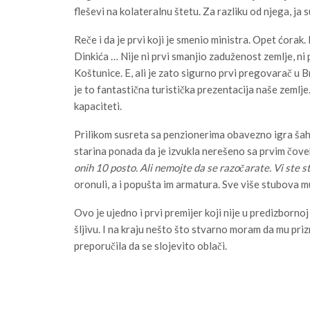
fleševi na kolateralnu štetu. Za razliku od njega, ja 
Reče i da je prvi koji je smenio ministra. Opet ćora
Dinkića … Nije ni prvi smanjio zaduženost zemlje, ni
Koštunice. E, ali je zato sigurno prvi pregovarač u B
je to fantastična turistička prezentacija naše zemlje
kapaciteti.
Prilikom susreta sa penzionerima obavezno igra šah
starina ponada da je izvukla nerešeno sa prvim čove
onih 10 posto. Ali nemojte da se razočarate. Vi ste s
oronuli, a i popušta im armatura. Sve više stubova m
Ovo je ujedno i prvi premijer koji nije u predizbornoj
šljivu. I na kraju nešto što stvarno moram da mu pri
preporučila da se slojevito oblači.