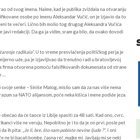
irao od svog imena. Naime, kad je publika zviždala na otvaranju
ikovane osobe po imenu Aleksandar Vučić, on je izjavio da to
 Areni te večeri. Lično bih molio tog drugog Aleksandra Vučića
 javi redakciji. Da ga ja vidim, sram ga bilo, da ovako dovodi
tarenje radikala“
. U to vreme presvlačenja političkog perja je
ijerno uđe, pa je izjavljivao da trenutno radi u bratovljevoj
 je ta firma otvorena pomoću falsifikovanih dokumenata od strane
o …
i svoje senke – Siniše Malog, mislio sam da za nas više nema
razum sa NATO alijansom, poče neka kišica i mene podiđe jeza.
 obećao da će taoce iz Libije spasiti za 48 sati. Kad ono, cvrc.
ikanci više ne veruju. Nepobitno je i to da je on prvi, posle pet
 da ih pita:
„Je li, bre, što nam pobiste nevine ljude ?“
. I oni
če ne bi bacali bombe, časna reč, majke mi. Javljaju mi se neki