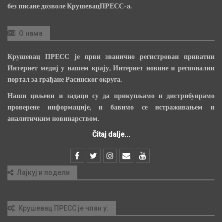
без писане дозволе КрушевацПРЕСС-а.
О нама
Крушевац ПРЕСС је први званично регистрован приватни
Интернет медиј у нашем крају, Интернет новине и регионални
портал за грађане Расинског округа.
Наши циљеви и задаци су да прикупљамо и дистрибуирамо
проверене информације, и бавимо се истраживањем и
аналитичким новинарством.
Čitaj dalje...
Лајкуј и подели
Крушевац ПРЕСС је члан у: