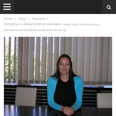
Home
Округ
Варварин
PROMENE U UPRAVI OPŠTINE VARVARIN: Jelena Vesić imenovana za
pomoćnicu predsednika za ekonomski razvoj