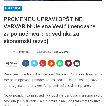
ВАРВАРИН
PROMENE U UPRAVI OPŠTINE
VARVARIN: Jelena Vesić imenovana
za pomoćnicu predsednika za
ekonomski razvoj
Last updated
окт 14, 2019
By
Редакција
Share
Rešenjem predsednika opštine Varvarin Vojkana Pavića na
mesto njegovog pomoćnika za oblast ekonomskog razvoja
postavljena je Jelena Vesić, diplomirani prostorni planer.
Nova pomoćnica predsednika opštine osnovnu i srednju školu
završila je u Varvarinu, a diplomirala na Geografskom fakultetu