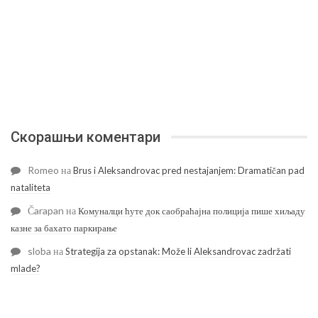
Скорашњи коментари
Romeo
на
Brus i Aleksandrovac pred nestajanjem: Dramatičan pad
nataliteta
Čarapan
на
Комуналци ћуте док саобраћајна полиција пише хиљаду
казне за бахато паркирање
sloba
на
Strategija za opstanak: Može li Aleksandrovac zadržati
mlade?