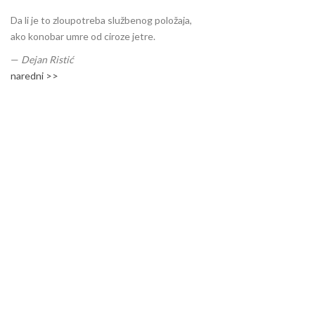
Da li je to zloupotreba službenog položaja,
ako konobar umre od ciroze jetre.
—
Dejan Ristić
naredni >>