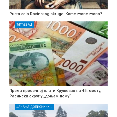
Pusta sela Rasinskog okruga: Kome zvone zvona?
ЋИЋЕВАЦ
Према просечној плати Крушевац на 45. месту,
Расински округ у „доњем дому“
ЈАЧАЊЕ ДОПИСНИЧКЕ МРЕЖЕ НЕЗАВИСНИХ МЕДИЈА У РАСИНСКОМ ОКРУГУ