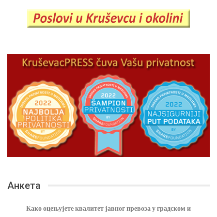
Анкета
Како оцењујете квалитет јавног превоза у градском и