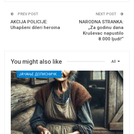
PREV POST
NEXT POST
AKCIJA POLICIJE:
NARODNA STRANKA:
Uhapšeni dileri heroina
„Za godinu dana
Kruševac napustilo
8.000 ljudi!“
You might also like
All
ЈАЧАЊЕ ДОПИСНИЧКЕ МРЕЖЕ НЕЗАВИСНИХ МЕДИЈА У РАСИНСКОМ ОКРУГУ