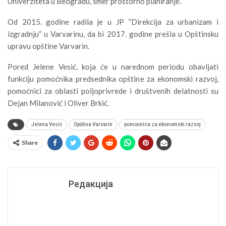
Univerziteta u Beogradu, smer prostorno planiranje.
Od 2015. godine radila je u JP “Direkcija za urbanizam i
izgradnju” u Varvarinu, da bi 2017. godine prešla u Opštinsku
upravu opštine Varvarin.
Pored Jelene Vesić, koja će u narednom periodu obavljati
funkciju pomoćnika predsednika opštine za ekonomski razvoj,
pomoćnici za oblasti poljoprivrede i društvenih delatnosti su
Dejan Milanović i Oliver Brkić.
Jelena Vesić
Opština Varvarin
pomoćnica za ekonomski razvoj
Share
Редакција