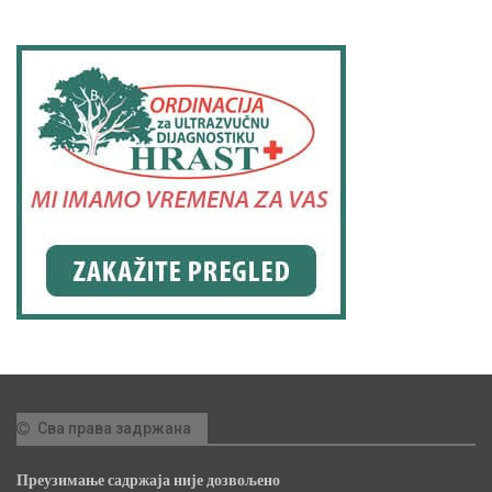
Сва права задржана
Преузимање садржаја није дозвољено