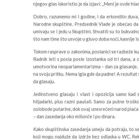
njegov glas iskoristio je da izjavi: „Meni je ovde hlad
Dobro, razumemo mi i godine, i da erkondišn duva,
Narodne skupštine. Predsednik Vlade je obećao da 
umivaju se i jedu u Skupštini. Shvatili su to bukvalno
što nam time što usvoje u gluvo doba noći, kasnije is
Tokom rasprave o zakonima, poslanici se razbeže kud 
Radnik leti s posla posle izostanka od tri dana, a
umotvorina neoparlamentarizma – dan za glasanje, sv
na svoju pritku. Nema igla gde da padne! A rezultat 
da glasaju.
Jedinstveno glasaju i vlast i opozicija samo kad 
hiljadarki, plus razni paušali. Samo za putne troško
oslobode putarine, dok ovaj unesrećeni narod plaća 
– dan zasedanja oko milionče i po dinara.
Kako skupštinska zasedanja umeju da potraju, to se z
koji mogu najduže da izdrže bez odlaska u WC. Rekord