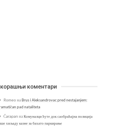
корашњи коментари
Romeo
на
Brus i Aleksandrovac pred nestajanjem:
ramatičan pad nataliteta
Čarapan
на
Комуналци ћуте док саобраћајна полиција
ише хиљаду казне за бахато паркирање