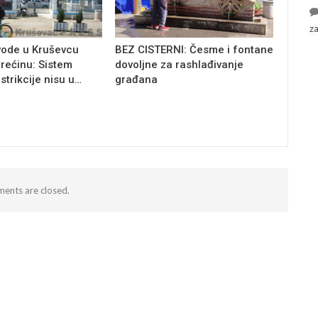
z
vode u Kruševcu
BEZ CISTERNI: Česme i fontane
trećinu: Sistem
dovoljne za rashlađivanje
estrikcije nisu u…
građana
ents are closed.