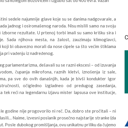
adio sa kolegom Božovićem i izgubio sat od 400 evra. Važan
tini sedele najumnije glave koje su se danima nadgovarale, a
tada jadnog i osiromašenog naroda. Nisu mislili samo na svoju
i izborne rezultate. U prtenoj torbi imali su samo krišku sira i
С
je. Sada njihova mesta, na žalost, zauzimaju klimoglavci,
či koji bi obavezno morali da nose cipele sa što većim štiklama
ja pri vađenju iz nadređenog.
jeg parlamentarizma, dešavali su se razni ekscesi – od izuvanja
 vodom, čupanja mikrofona, raznih kletvi, iznošenja iz sale,
ma, pa sve do ovih današnjih, kada je bivši kondukter Igor
stručnosti, očigledno izgladneo od predugog zasedanja,
 tek reći na legendarnu izjavu mister lapsusa ove institucje,
godine nije progovorilo ni reč. Da, dobro ste pročitali – ni
oglasili… Naime, izvesni poslanik prosečno najstarije stranke (da
put. Posle dubokog promišljanja, ovu unikatnu priliku da čujemo