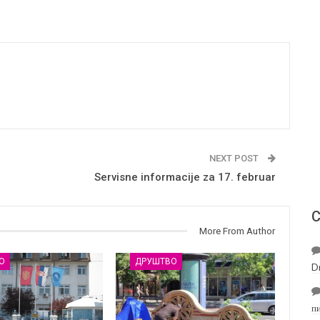
NEXT POST
Servisne informacije za 17. februar
С
More From Author
О
ДРУШТВО
D
п