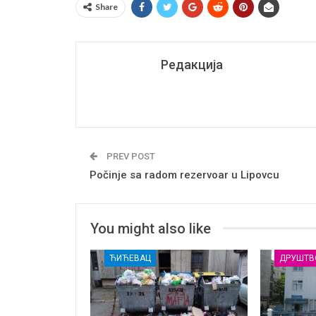
Share
Редакција
PREV POST
Počinje sa radom rezervoar u Lipovcu
You might also like
ЋИЋЕВАЦ
ДРУШТВ