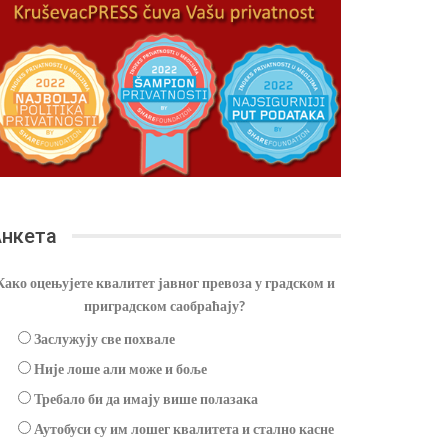
нкета
Како оцењујете квалитет јавног превоза у градском и
приградском саобраћају?
Заслужују све похвале
Није лоше али може и боље
Требало би да имају више полазака
Аутобуси су им лошег квалитета и стално касне