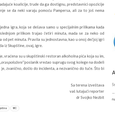
ajuće koalicije, trude da ga dostignu, predstavnici opozicije
inje se da neki varaju pomoću Pampersa, ali za to još nema
jedna igra, koja se dešava samo u specijalnim prilikama kada
oslednjom prilikom trajao četiri minuta, mada se za neko od
 od pet minuta. Pravila su jednostavna, kao u onoj dečjoj igri
a iz Skupštine, ovaj, igre.
ije, vraćena su u skupštinski restoran alkoholna pića koja su im,
„oraspoloženi”
poslanik vređao suprugu svog kolege na dodeli
e, zvanično, došlo do incidenta, a nezvanično do tuče. Što bi
А
Š
Sa terena izveštava
vaš lutajući reporter
dr Svojko Nezbit
n
pština
WC