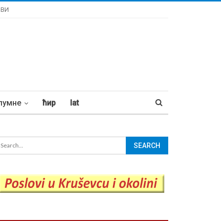
ОВИ
лумне
ћир
lat