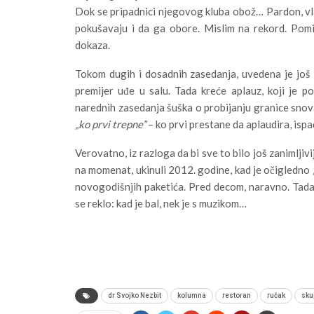
Dok se pripadnici njegovog kluba obož… Pardon, vlad
pokušavaju i da ga obore. Mislim na rekord. Pom
dokaza.
Tokom dugih i dosadnih zasedanja, uvedena je još 
premijer uđe u salu. Tada kreće aplauz, koji je p
narednih zasedanja šuška o probijanju granice snova
„ko prvi trepne”
– ko prvi prestane da aplaudira, ispad
Verovatno, iz razloga da bi sve to bilo još zanimljiv
na momenat, ukinuli 2012. godine, kad je očigledno
novogodišnjih paketića. Pred decom, naravno. Tada j
se reklo: kad je bal, nek je s muzikom…
dr Svojko Nezbit
kolumna
restoran
ručak
sku