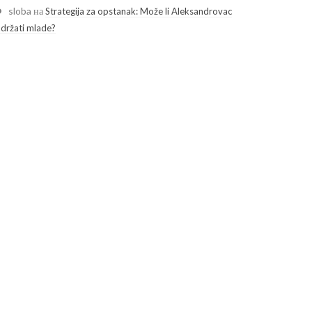
sloba
на
Strategija za opstanak: Može li Aleksandrovac
adržati mlade?