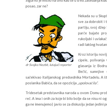
Sigurno je mislio na ono kad se u sred zasedanja kl
posao, zar ne?
Nekada su u Skupš
sve za dobrobit i 
partiju, svoj džep 
parče bajate pro
rukoljubi i uvlaka
radi lakšeg hvatan
Kroz istoriju novi
cipele, polivanja
dr Svojko Nezbit, lutajući reporter
glasanja iz Bodru
Bečić, sumnjive 
sačekivao italijanskog predsednika Mortadelu. A šta
poslanika Babića, da se opozicija
„upolovačila”
.
Tridesetak predstavnika naroda u ovom Domu prošle 
reč. A ima i onih za koje bi bilo bolje da se nisu ni 
ga ne imenujemo) javio se za diskusiju jedan jedini 