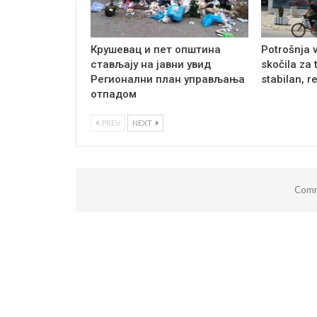
Крушевац и пет општина
Potrošnja 
стављају на јавни увид
skočila za 
Регионални план управљања
stabilan, r
отпадом
PREV
NEXT
Comm