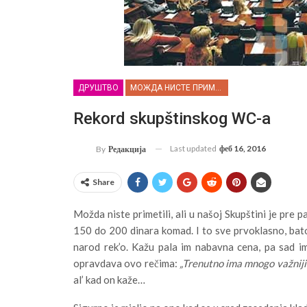
ДРУШТВО
МОЖДА НИСТЕ ПРИМЕТИЛИ...
Rekord skupštinskog WC-a
Last updated
феб 16, 2016
By
Редакција
Share
Možda niste primetili, ali u našoj Skupštini je pre 
150 do 200 dinara komad. I to sve prvoklasno, bato.
narod rek’o. Kažu pala im nabavna cena, pa sad im
opravdava ovo rečima:
„Trenutno ima mnogo važnij
al’ kad on kaže…