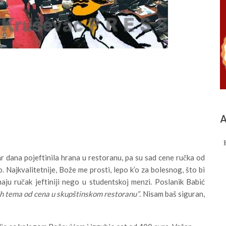
А
par dana pojeftinila hrana u restoranu, pa su sad cene ručka od
 Najkvalitetnije, Bože me prosti, lepo k’o za bolesnog, što bi
aju ručak jeftiniji nego u studentskoj menzi. Poslanik Babić
ih tema od cena u skupštinskom restoranu”
. Nisam baš siguran,