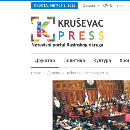
СУБОТА, АВГУСТ 8, 2026
О нама
Контакт
Друштво
Политика
Култура
Хро
Home
Друштво
Rekord skupštinskog WC-a