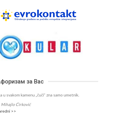
форизам за Вас
ta u svakom kamenu „čuči“ zna samo umetnik.
—
Mihajlo Ćirković
aredni >>