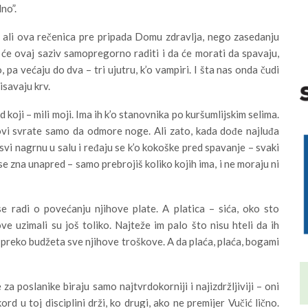
no”.
 ali ova rečenica pre pripada Domu zdravlja, nego zasedanju
će ovaj saziv samopregorno raditi i da će morati da spavaju,
, pa većaju do dva – tri ujutru, k’o vampiri. I šta nas onda čudi
isavaju krv.
koji – mili moji. Ima ih k’o stanovnika po kuršumlijskim selima.
 ovi svrate samo da odmore noge. Ali zato, kada dođe najluđa
i nagrnu u salu i ređaju se k’o kokoške pred spavanje – svaki
se zna unapred – samo prebrojiš koliko kojih ima, i ne moraju ni
se radi o povećanju njihove plate. A platica – sića, oko sto
ve uzimali su još toliko. Najteže im palo što nisu hteli da ih
preko budžeta sve njihove troškove. A da plaća, plaća, bogami
a poslanike biraju samo najtvrdokorniji i najizdržljiviji – oni
 u toj disciplini drži, ko drugi, ako ne premijer Vučić lično.