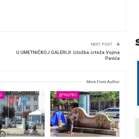
NEXT POST
U UMETNIČKOJ GALERIJI: Izložba crteža Vojina
Pavića
More From Author
О
ДРУШТВО