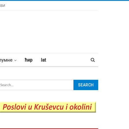
ОВИ
лумне
ћир
lat