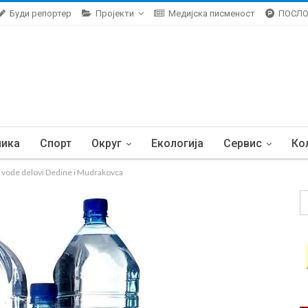
Буди репортер
Пројекти
Медијска писменост
ПОСЛ
ника
Спорт
Округ
Екологија
Сервис
Ко
ode delovi Dedine i Mudrakovca