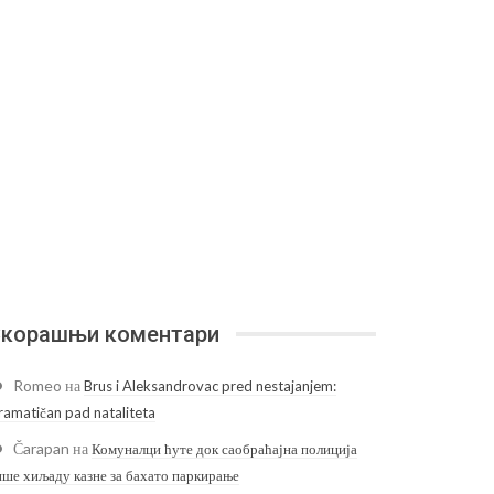
корашњи коментари
Romeo
на
Brus i Aleksandrovac pred nestajanjem:
ramatičan pad nataliteta
Čarapan
на
Комуналци ћуте док саобраћајна полиција
ише хиљаду казне за бахато паркирање