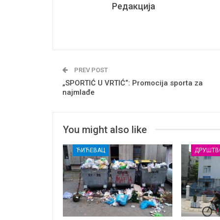
Редакција
PREV POST
„SPORTIĆ U VRTIĆ“: Promocija sporta za
najmlađe
You might also like
ЋИЋЕВАЦ
ДРУШТВ