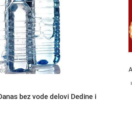
А
as bez vode delovi Dedine i