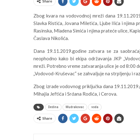
Share
Zbog kvara na vodovodnoj mreži dana 19.11.2019.
Slavka Ristića, Jovana Miletića, Ljube Ilića i njima
Rasinska, Mladena Simića i njima prateće ulice, Kapid
Časlava Nikolića.
Dana 19.11.2019.godine zatvara se za saobraćaj 
neophodno kako bi ekipa održavanja JKP „Vodov
mreži. Potrebno vreme zatvaranja ulice je od 8:00 
„Vodovod-Kruševac“ se zahvaljuje na strpljenju i r
Zbog izrade vodovnog priključka dana 19.11.2019.
Mihajla Jeftića i Srđana Rodića, i Cerova.
Dedina
Mudrakovac
voda
Share