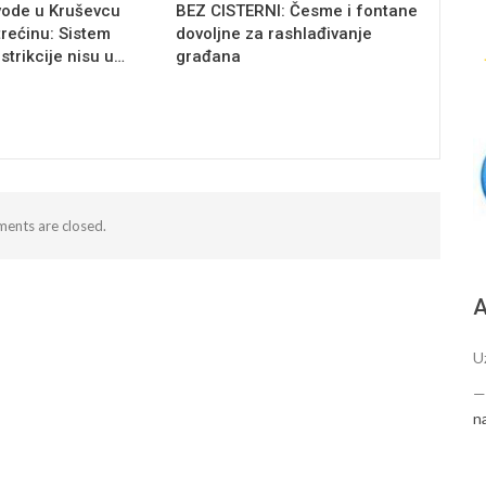
vode u Kruševcu
BEZ CISTERNI: Česme i fontane
trećinu: Sistem
dovoljne za rashlađivanje
estrikcije nisu u…
građana
ents are closed.
А
U
n