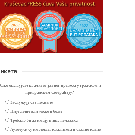
нкета
Како оцењујете квалитет јавног превоза у градском и
приградском саобраћају?
Заслужују све похвале
Није лоше али може и боље
Требало би да имају више полазака
Аутобуси су им лошег квалитета и стално касне