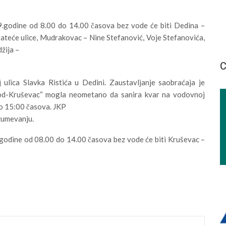
godine od 8.00 do 14.00 časova bez vode će biti Dedina –
 prateće ulice, Mudrakovac – Nine Stefanović, Voje Stefanovića,
žija –
С
ulica Slavka Ristića u Dedini. Zaustavljanje saobraćaja je
od-Kruševac“ mogla neometano da sanira kvar na vodovnoj
do 15:00 časova. JKP
azumevanju.
godine od 08.00 do 14.00 časova bez vode će biti Kruševac –