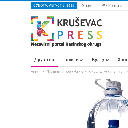
СУБОТА, АВГУСТ 8, 2026
О нама
Контакт
Друштво
Политика
Култура
Хро
Home
Друштво
SAOPŠTENJE JKP VODOVOD: Danas bez v