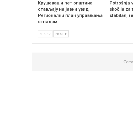
Крушевац и пет општина
Potrošnja 
стављају на јавни увид
skočila za 
Регионални план управљања
stabilan, r
отпадом
PREV
NEXT
Comm