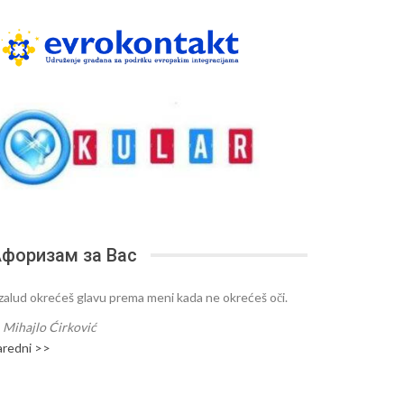
форизам за Вас
zalud okrećeš glavu prema meni kada ne okrećeš oči.
—
Mihajlo Ćirković
aredni >>