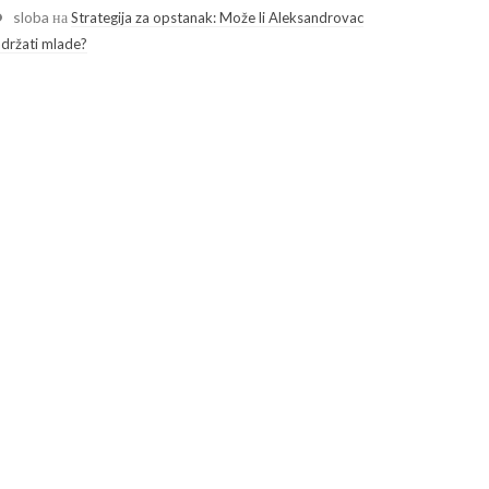
sloba
на
Strategija za opstanak: Može li Aleksandrovac
adržati mlade?