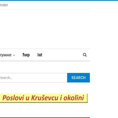
ЛОВИ
лумне
ћир
lat