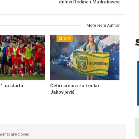
delovi Dedine i Mudrakovca
More From Author
СПОРТ
“ na startu
Četiri srebra za Lenku
Jakovljević
ents are closed.