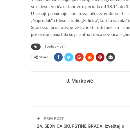
se u deset vrtića ustanove u periodu od 18.11. do 3
U akciji promocije sportova učestvovale su tri s
„Napredak“ i Plesni studio „Felićita“, koji su najmlađ
Sportsko promotivne aktivnosti održane su dana
prezentacijama bila su prisutna i deca iz vrtića iz „Su
Sportić u vrtić
Share
J. Marković
PREV POST
24. SEDNICA SKUPŠTINE GRADA: Izveštaj o