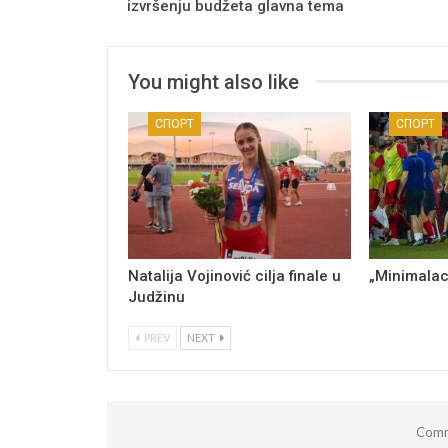
izvršenju budžeta glavna tema
You might also like
СПОРТ
СПОРТ
Natalija Vojinović cilja finale u
„Minimalac
Judžinu
PREV
NEXT
Comm