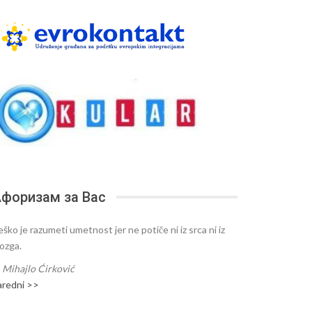
форизам за Вас
ško je razumeti umetnost jer ne potiče ni iz srca ni iz
ozga.
—
Mihajlo Ćirković
aredni >>