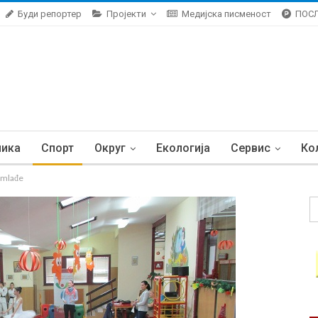
Буди репортер
Пројекти
Медијска писменост
ПОС
ника
Спорт
Округ
Екологија
Сервис
Ко
jmlađe