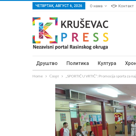
ЧЕТВРТАК, АВГУСТ 6, 2026
О нама
Контакт
Друштво
Политика
Култура
Хро
Home
Спорт
„SPORTIĆ U VRTIĆ“: Promocija sporta za na