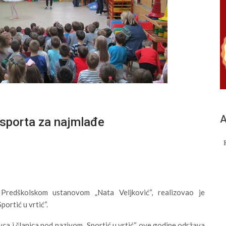
А
sporta za najmlađe
Predškolskom ustanovom „Nata Veljković“, realizovao je
ortić u vrtić“.
ca i članica pod nazivom „Sportić u vrtić“ ove godine održava