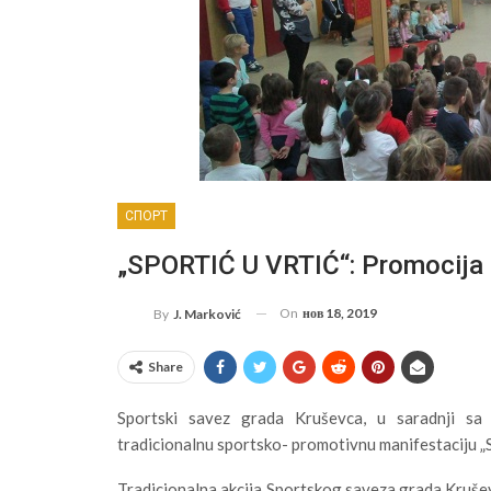
СПОРТ
„SPORTIĆ U VRTIĆ“: Promocija 
On
нов 18, 2019
By
J. Marković
Share
Sportski savez grada Kruševca, u saradnji sa 
tradicionalnu sportsko- promotivnu manifestaciju „Sp
Tradicionalna akcija Sportskog saveza grada Krušev