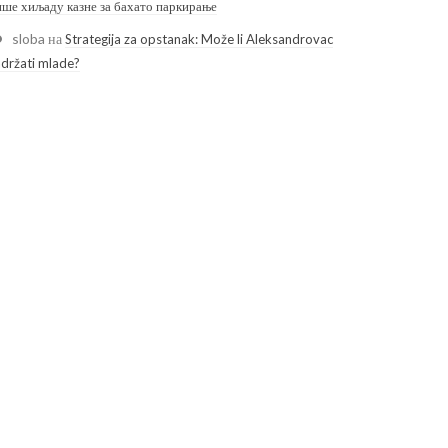
ише хиљаду казне за бахато паркирање
sloba
на
Strategija za opstanak: Može li Aleksandrovac
adržati mlade?