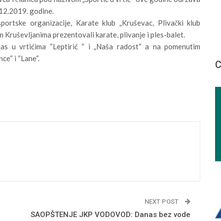
.12.2019. godine.
portske organizacije, Karate klub „Kruševac, Plivački klub
im Kruševljanima prezentovali karate, plivanje i ples-balet.
s u vrtićima “Leptirić “ i „Naša radost“ a na pomenutim
nce“ i “Lane“.
С
NEXT POST
SAOPŠTENJE JKP VODOVOD: Danas bez vode