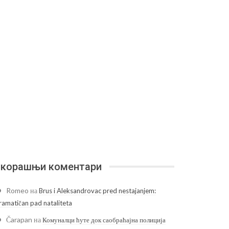
корашњи коментари
Romeo
на
Brus i Aleksandrovac pred nestajanjem:
ramatičan pad nataliteta
Čarapan
на
Комуналци ћуте док саобраћајна полиција