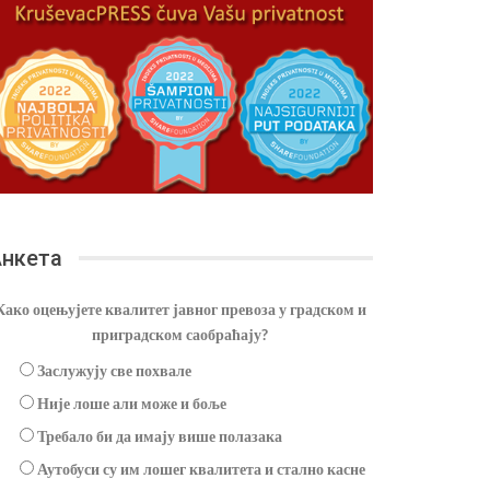
нкета
Како оцењујете квалитет јавног превоза у градском и
приградском саобраћају?
Заслужују све похвале
Није лоше али може и боље
Требало би да имају више полазака
Аутобуси су им лошег квалитета и стално касне