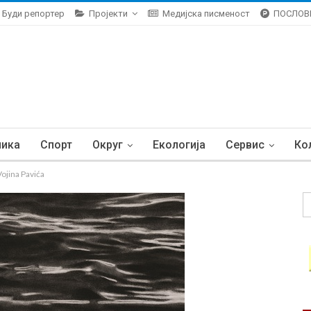
Буди репортер
Пројекти
Медијска писменост
ПОСЛОВ
ника
Спорт
Округ
Екологија
Сервис
Ко
ojina Pavića