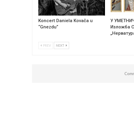
Koncert Daniela Kovača u
У УМЕТНИ
“Gnezdu”
Изложба 
„Нерватур
PREV
NEXT
Comm