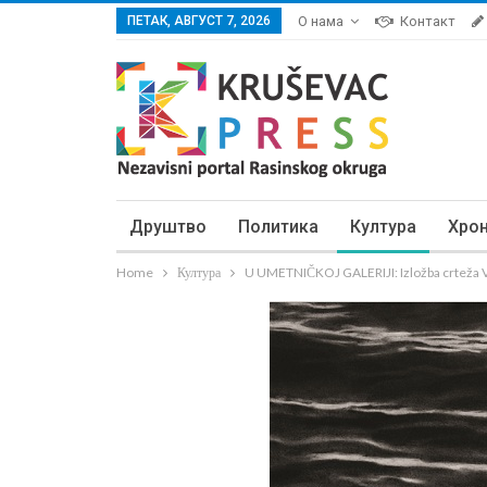
ПЕТАК, АВГУСТ 7, 2026
О нама
Контакт
Друштво
Политика
Култура
Хро
Home
Култура
U UMETNIČKOJ GALERIJI: Izložba crteža V