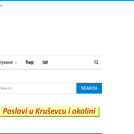
И
лумне
ћир
lat