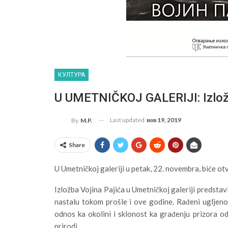
КУЛТУРА
U UMETNIČKOJ GALERIJI: Izložb
Last updated
нов 19, 2019
By
M.P.
Share
U Umetničkoj galeriji u petak, 22. novembra, biće ot
Izložba Vojina Pajića u Umetničkoj galeriji predstav
nastalu tokom prošle i ove godine. Rađeni ugljen
odnos ka okolini i sklonost ka građenju prizora 
prirodi.