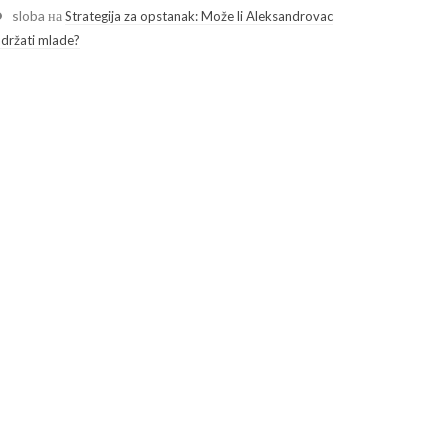
sloba
на
Strategija za opstanak: Može li Aleksandrovac
adržati mlade?