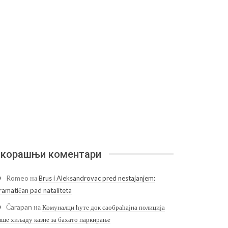
корашњи коментари
Romeo
на
Brus i Aleksandrovac pred nestajanjem:
ramatičan pad nataliteta
Čarapan
на
Комуналци ћуте док саобраћајна полиција
ише хиљаду казне за бахато паркирање