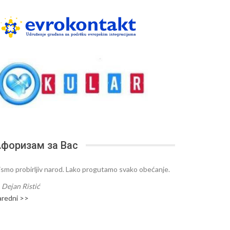
форизам за Вас
ismo probirljiv narod. Lako progutamo svako obećanje.
—
Dejan Ristić
aredni >>