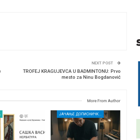
NEXT POST
e
TROFEJ KRAGUJEVCA U BADMINTONU: Prvo
mesto za Ninu Bogdanović
More From Author
А
ЈАЧАЊЕ ДОПИСНИЧКЕ МРЕЖЕ НЕЗАВИСНИХ МЕДИЈА У РАСИНСКОМ ОКРУГУ