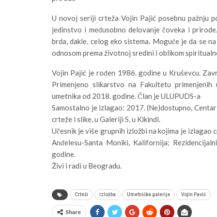
U novoj seriji crteža Vojin Pajić posebnu pažnju p
jedinstvo i međusobno delovanje čoveka i prirode. 
brda, dakle, celog eko sistema. Moguće je da se na
odnosom prema životnoj sredini i oblikom spiritualn
Vojin Pajić je rođen 1986. godine u Kruševcu. Zavr
Primenjeno slikarstvo na Fakultetu primenjenih
umetnika od 2018. godine. Član je ULUPUDS-a
Samostalno je izlagao: 2017. (Ne)dostupno, Centar
crteže i slike, u Galeriji S, u Kikindi.
Učesnik je više grupnih izložbi na kojima je izlagao 
Anđelesu-Santa Moniki, Kalifornija; Rezidencijal
godine.
Živi i radi u Beogradu.
Crteži
izložba
Umetnička galerija
Vojin Pavić
Share