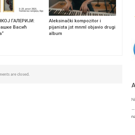
ЧКОЈ ГАЛЕРИЈИ:
Aleksinački kompozitor i
Сашке Васић
pijanista jst mnml objavio drugi
а“
album
ents are closed.
А
N
n