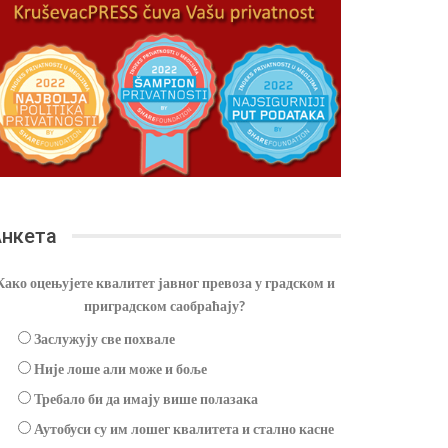
нкета
Како оцењујете квалитет јавног превоза у градском и
приградском саобраћају?
Заслужују све похвале
Није лоше али може и боље
Требало би да имају више полазака
Аутобуси су им лошег квалитета и стално касне