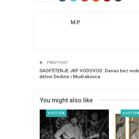
M.P.
PREV POST
SAOPŠTENJE JKP VODOVOD: Danas bez vod
delovi Dedine i Mudrakovca
You might also like
КУЛТУРА
КУЛТУР