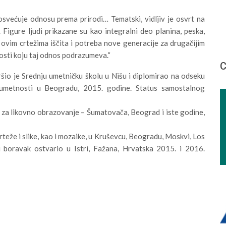
osvećuje odnosu prema prirodi… Tematski, vidljiv je osvrt na
Figure ljudi prikazane su kao integralni deo planina, peska,
 ovim crtežima iščita i potreba nove generacije za drugačijim
osti koju taj odnos podrazumeva.“
С
šio je Srednju umetničku školu u Nišu i diplomirao na odseku
 umetnosti u Beogradu, 2015. godine. Status samostalnog
 za likovno obrazovanje – Šumatovača, Beograd i iste godine,
crteže i slike, kao i mozaike, u Kruševcu, Beogradu, Moskvi, Los
ni boravak ostvario u Istri, Fažana, Hrvatska 2015. i 2016.