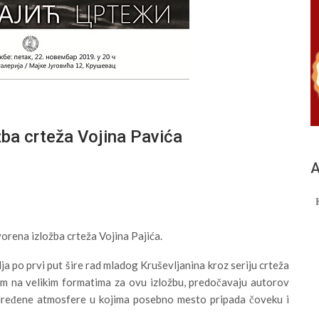
a crteža Vojina Pavića
А
vorena izložba crteža Vojina Pajića.
lja po prvi put šire rad mladog Kruševljanina kroz seriju crteža
om na velikim formatima za ovu izložbu, predočavaju autorov
određene atmosfere u kojima posebno mesto pripada čoveku i