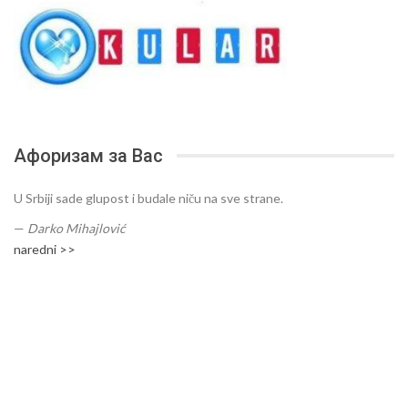
Афоризам за Вас
U Srbiji sade glupost i budale niču na sve strane.
—
Darko Mihajlović
naredni >>