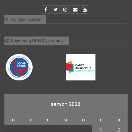
Лајкуј и подели
Крушевац ПРЕСС је члан у:
август 2026.
П
У
С
Ч
П
С
Н
1
2