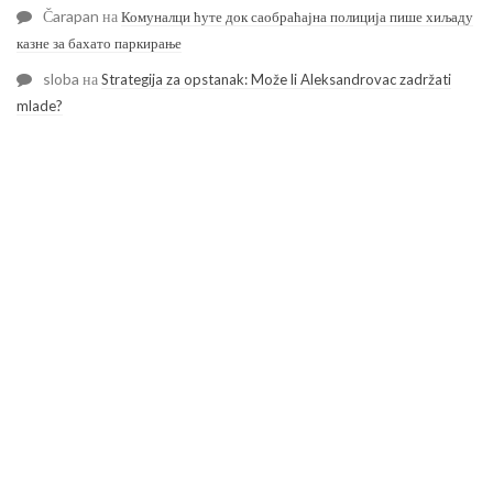
Čarapan
на
Комуналци ћуте док саобраћајна полиција пише хиљаду
казне за бахато паркирање
sloba
на
Strategija za opstanak: Može li Aleksandrovac zadržati
mlade?