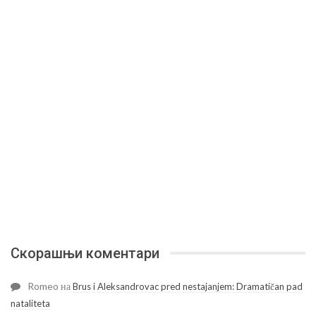
Скорашњи коментари
Romeo
на
Brus i Aleksandrovac pred nestajanjem: Dramatičan pad
nataliteta