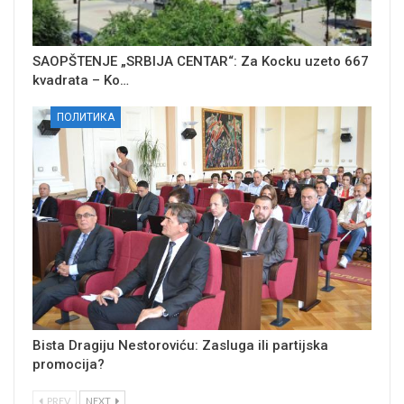
SAOPŠTENJE „SRBIJA CENTAR“: Za Kocku uzeto 667
kvadrata – Ko…
ПОЛИТИКА
Bista Dragiju Nestoroviću: Zasluga ili partijska
promocija?
PREV
NEXT