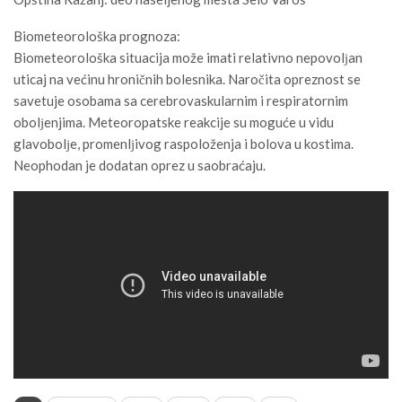
Biometeorološka prognoza:
Biometeorološka situacija može imati relativno nepovolјan
uticaj na većinu hroničnih bolesnika. Naročita opreznost se
savetuje osobama sa cerebrovaskularnim i respiratornim
obolјenjima. Meteoropatske reakcije su moguće u vidu
glavobolјe, promenlјivog raspoloženja i bolova u kostima.
Neophodan je dodatan oprez u saobraćaju.