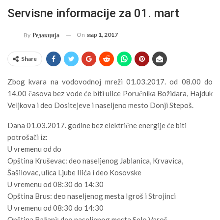
Servisne informacije za 01. mart
On
мар 1, 2017
By
Редакција
Share
Zbog kvara na vodovodnoj mreži 01.03.2017. od 08.00 do
14.00 časova bez vode će biti ulice Poručnika Božidara, Hajduk
Veljkova i deo Dositejeve i naseljeno mesto Donji Stepoš.
Dana 01.03.2017. godine bez električne energije će biti
potrošači iz:
U vremenu od do
Opština Kruševac: deo naseljenog Jablanica, Krvavica,
Šašilovac, ulica Ljube Ilića i deo Kosovske
U vremenu od 08:30 do 14:30
Opština Brus: deo naseljenog mesta Igroš i Strojinci
U vremenu od 08:30 do 14:30
Opština Ražanj: deo naseljenog mesta Selo Varoš