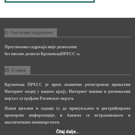
Сва права задржана
Преузимање садржаја није дозвољено
без писане дозволе КрушевацПРЕСС-а.
О нама
Крушевац ПРЕСС је први званично регистрован приватни
Интернет медиј у нашем крају, Интернет новине и регионални
портал за грађане Расинског округа.
Наши циљеви и задаци су да прикупљамо и дистрибуирамо
проверене информације, и бавимо се истраживањем и
аналитичким новинарством.
Čitaj dalje...