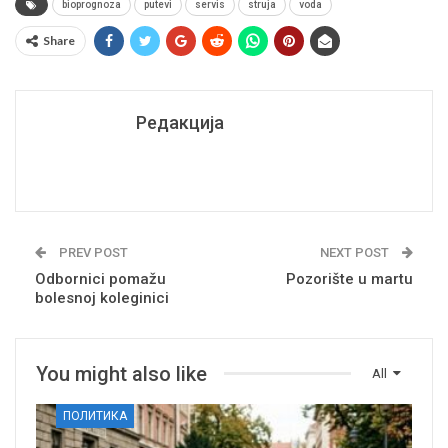
bioprognoza
putevi
servis
struja
voda
Share
Редакција
PREV POST
NEXT POST
Odbornici pomažu
Pozorište u martu
bolesnoj koleginici
You might also like
All
ПОЛИТИКА