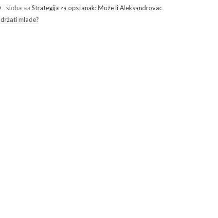
sloba
на
Strategija za opstanak: Može li Aleksandrovac
adržati mlade?