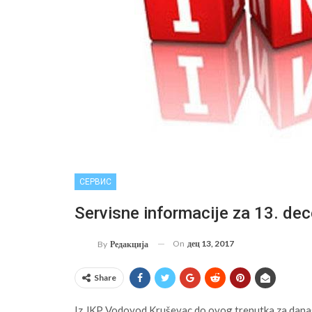
СЕРВИС
Servisne informacije za 13. de
On
дец 13, 2017
By
Редакција
Share
Iz JKP Vodovod Kruševac do ovog trenutka za danas n