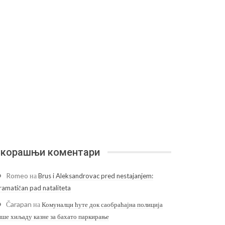
корашњи коментари
Romeo
на
Brus i Aleksandrovac pred nestajanjem:
ramatičan pad nataliteta
Čarapan
на
Комуналци ћуте док саобраћајна полиција
ише хиљаду казне за бахато паркирање