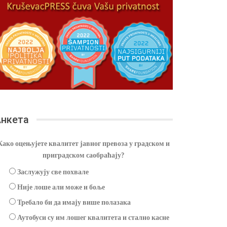
нкета
Како оцењујете квалитет јавног превоза у градском и
приградском саобраћају?
Заслужују све похвале
Није лоше али може и боље
Требало би да имају више полазака
Аутобуси су им лошег квалитета и стално касне