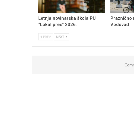
Letnja novinarska škola PU
Praznično
‘’Lokal pres’’ 2026.
Vodovod
PREV
NEXT
Comm