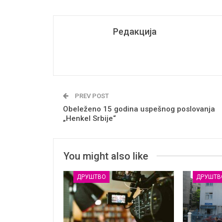
Редакција
PREV POST
Obeleženo 15 godina uspešnog poslovanja
„Henkel Srbije“
You might also like
ДРУШТВО
ДРУШТВ