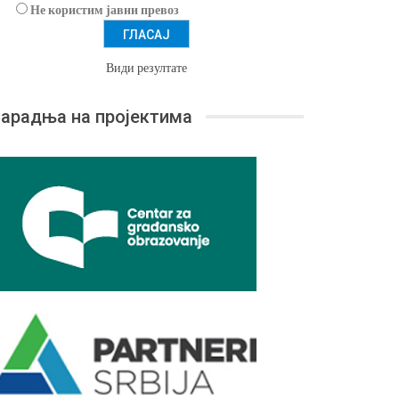
Не користим јавни превоз
Види резултате
арадња на пројектима