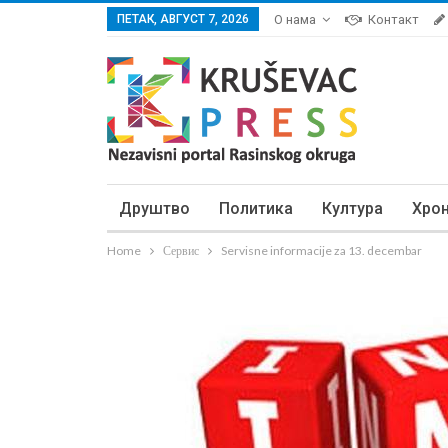
ПЕТАК, АВГУСТ 7, 2026
О нама
Контакт
Друштво
Политика
Култура
Хро
Home
Сервис
Servisne informacije za 13. decembar