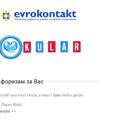
форизам за Вас
stali smo kost i koža, a vlast i dalje nešto glođe.
—
Dejan Ristić
aredni >>