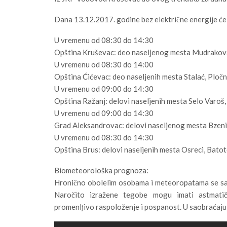
Dana 13.12.2017. godine bez električne energije će b
U vremenu od 08:30 do 14:30
Opština Kruševac: deo naseljenog mesta Mudrakovac
U vremenu od 08:30 do 14:00
Opština Ćićevac: deo naseljenih mesta Stalać, Pločn
U vremenu od 09:00 do 14:30
Opština Ražanj: delovi naseljenih mesta Selo Varoš,
U vremenu od 09:00 do 14:30
Grad Aleksandrovac: delovi naseljenog mesta Bzen
U vremenu od 08:30 do 14:30
Opština Brus: delovi naseljenih mesta Osreci, Batote
Biometeorološka prognoza:
Hronično obolelim osobama i meteoropatama se sav
Naročito izražene tegobe mogu imati astmatiča
promenlјivo raspoloženje i pospanost. U saobraćaj