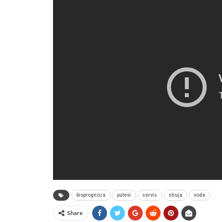
bioprognoza
putevi
servis
struja
voda
Share