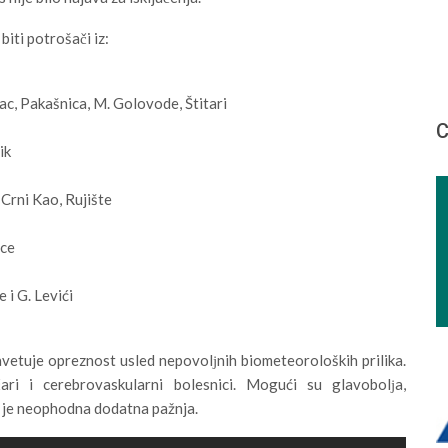
iti potrošači iz:
, Pakašnica, M. Golovode, Štitari
С
ik
 Crni Kao, Rujište
ice
 i G. Levići
etuje opreznost usled nepovolјnih biometeoroloških prilika.
ri i cerebrovaskularni bolesnici. Mogući su glavobolјa,
u je neophodna dodatna pažnja.