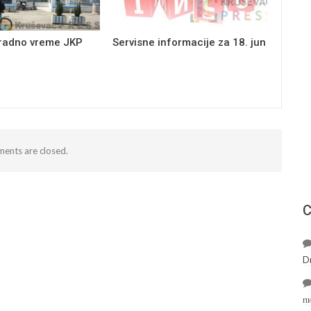
 radno vreme JKP
Servisne informacije za 18. jun
ents are closed.
С
D
п