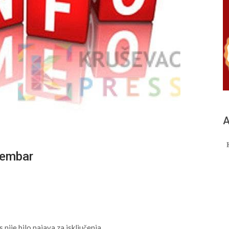
А
cembar
ije bilo najava za isključenja.