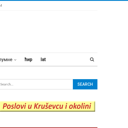
И
лумне
ћир
lat