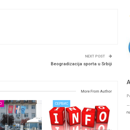
NEXT POST
Beogradizacija sporta u Srbiji
А
More From Author
Po
О
СЕРВИС
n