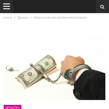
Home
Друштво
Srbija nazadovala u borbi protiv korupcije!
ДРУШТВО