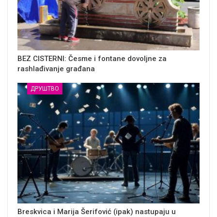
BEZ CISTERNI: Česme i fontane dovoljne za
rashlađivanje građana
ДРУШТВО
Breskvica i Marija Šerifović (ipak) nastupaju u