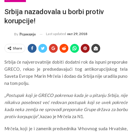
Srbija nazadovala u borbi protiv
korupcije!
Last updated
окт 29, 2018
By
Редакција
Share
Srbija će najverovatnije dobiti dodatni rok da ispuni preporuke
GRECO, rekao je predsedavajući tog antikorupcijskog tela
Saveta Evrope Marin Mrčela i dodao da Srbija nije uradila puno
na tom polju.
„
Postupak koji je GRECO pokrenuo kada je u pitanju Srbija, nije
nikakva posebnost već redovan postupak koji se uvek pokreće
kada neka zemlja ne sprovodi preporuke Grupe država za borbu
protiv korpupcije
“, kazao je Mrčela za N1.
Mrčela, koji je i zamenik predsednika Vrhovnog suda Hrvatske,