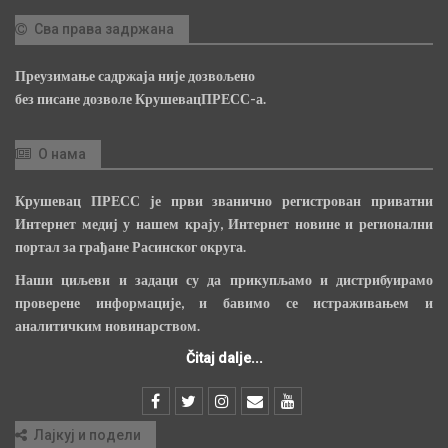
Сва права задржана
Преузимање садржаја није дозвољено
без писане дозволе КрушевацПРЕСС-а.
О нама
Крушевац ПРЕСС је први званично регистрован приватни
Интернет медиј у нашем крају, Интернет новине и регионални
портал за грађане Расинског округа.
Наши циљеви и задаци су да прикупљамо и дистрибуирамо
проверене информације, и бавимо се истраживањем и
аналитичким новинарством.
Čitaj dalje...
Лајкуј и подели