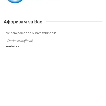
Афоризам за Вас
Sole nam pamet da bi nam zabiberili!
—
Darko Mihajlović
naredni >>