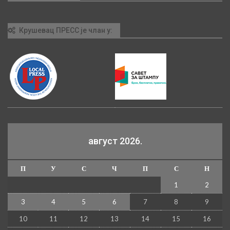
Крушевац ПРЕСС је члан у:
август 2026.
П
У
С
Ч
П
С
Н
1
2
3
4
5
6
7
8
9
10
11
12
13
14
15
16