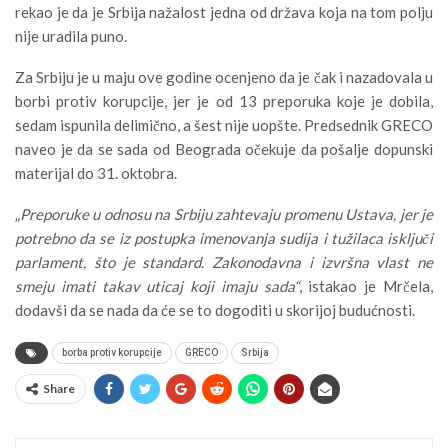
rekao je da je Srbija nažalost jedna od država koja na tom polju
nije uradila puno.
Za Srbiju je u maju ove godine ocenjeno da je čak i nazadovala u
borbi protiv korupcije, jer je od 13 preporuka koje je dobila,
sedam ispunila delimično, a šest nije uopšte. Predsednik GRECO
naveo je da se sada od Beograda očekuje da pošalje dopunski
materijal do 31. oktobra.
„
Preporuke u odnosu na Srbiju zahtevaju promenu Ustava, jer je
potrebno da se iz postupka imenovanja sudija i tužilaca isključi
parlament, što je standard. Zakonodavna i izvršna vlast ne
smeju imati takav uticaj koji imaju sada“
, istakao je Mrčela,
dodavši da se nada da će se to dogoditi u skorijoj budućnosti.
borba protiv korupcije
GRECO
Srbija
Share