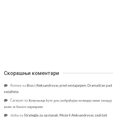
Скорашњи коментари
Romeo
на
Brus i Aleksandrovac pred nestajanjem: Dramatičan pad
nataliteta
Čarapan
на
Комуналци ћуте док саобраћајна полиција пише хиљаду
казне за бахато паркирање
sloba
на
Strategija za opstanak: Može li Aleksandrovac zadržati