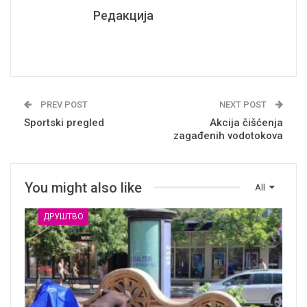
Редакција
PREV POST
NEXT POST
Sportski pregled
Akcija čišćenja
zagađenih vodotokova
You might also like
All
ДРУШТВО