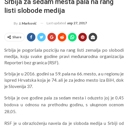
Srbija za sedam mesta pala na rang
listi slobode medija
Last updated
апр 27, 2017
By
J. Marković
Share
Srbija je pogoršala poziciju na rang listi zemalja po slobodi
medija, koju svake godine pravi međunarodna organizacija
Reporteri bez granica (RSF).
Srbija je u 2016. godini sa 59. pala na 66. mesto, a u regionu je
ispred Hrvatska koja je 74. ali je za jedno mesto iza BiH, dok
je Slovenija 37.
Srbija je ove godine pala za sedam mesta i oduzeto joj je 0,45
bodova u odnosu na prethodnu godinu, s ukupnom ocenom
28,05.
RSF je u obrazloženju navela da je sloboda medija u Srbiji od