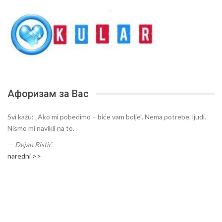
Афоризам за Вас
Svi kažu: „Ako mi pobedimo – biće vam bolje”. Nema potrebe, ljudi.
Nismo mi navikli na to.
—
Dejan Ristić
naredni >>