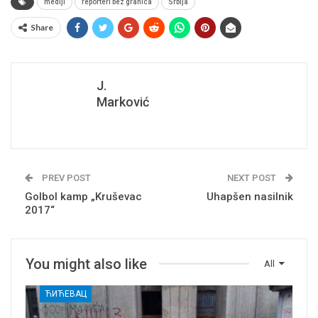
mediji
reporteri bez granica
Srbija
Share
J.
Marković
PREV POST
NEXT POST
Golbol kamp „Kruševac
Uhapšen nasilnik
2017“
You might also like
All
ЋИЋЕВАЦ