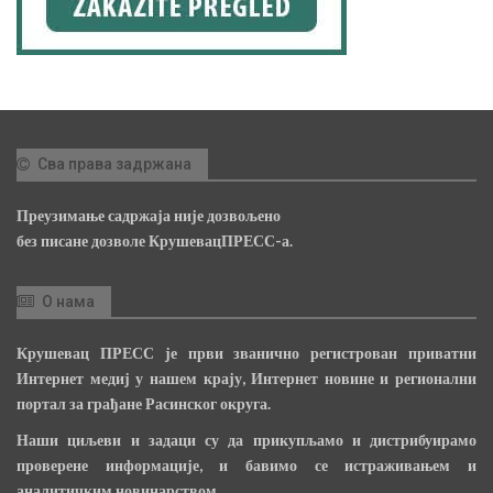
Сва права задржана
Преузимање садржаја није дозвољено
без писане дозволе КрушевацПРЕСС-а.
О нама
Крушевац ПРЕСС је први званично регистрован приватни
Интернет медиј у нашем крају, Интернет новине и регионални
портал за грађане Расинског округа.
Наши циљеви и задаци су да прикупљамо и дистрибуирамо
проверене информације, и бавимо се истраживањем и
аналитичким новинарством.