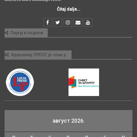
Čitaj dalje...
Лајкуј и подели
Крушевац ПРЕСС је члан у:
август 2026.