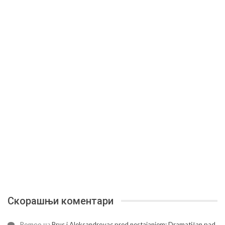
Скорашњи коментари
Romeo
на
Brus i Aleksandrovac pred nestajanjem: Dramatičan pad