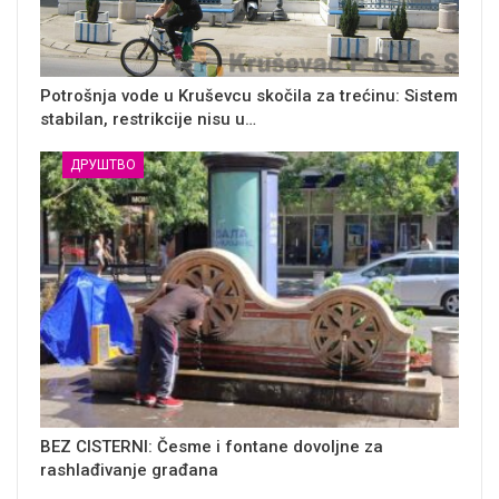
Potrošnja vode u Kruševcu skočila za trećinu: Sistem
stabilan, restrikcije nisu u…
ДРУШТВО
BEZ CISTERNI: Česme i fontane dovoljne za
rashlađivanje građana