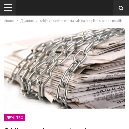
Home
Друштво
Srbija za sedam mesta pala na rang listi slobode medija
ДРУШТВО