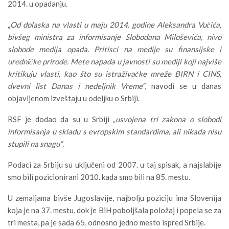
2014. u opadanju.
„
Od dolaska na vlasti u maju 2014. godine Aleksandra Vučića,
bivšeg ministra za informisanje Slobodana Miloševića, nivo
slobode medija opada. Pritisci na medije su finansijske i
uredničke prirode. Mete napada u javnosti su mediji koji najviše
kritikuju vlasti, kao što su istraživačke mreže BIRN i CINS,
dvevni list Danas i nedeljnik Vreme“
, navodi se u danas
objavljenom izveštaju u odeljku o Srbiji.
RSF je dodao da su u Srbiji „
usvojena tri zakona o slobodi
informisanja u skladu s evropskim standardima, ali nikada nisu
stupili na snagu“
.
Podaci za Srbiju su uključeni od 2007. u taj spisak, a najslabije
smo bili pozicionirani 2010. kada smo bili na 85. mestu.
U zemaljama bivše Jugoslavije, najbolju poziciju ima Slovenija
koja je na 37. mestu, dok je BiH poboljšala položaj i popela se za
tri mesta, pa je sada 65, odnosno jedno mesto ispred Srbije.