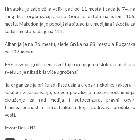
Hrvatska je zabeležila veliki pad od 11 mesta i sada je 74. na
rang listi organizacije, Crna Gora je ostala na istom, 106.
mestu. Makedonija je poboljšala situaciju u medijima i skočila za
sedam mesta, sada je na 111.
Albanija je na 76. mestu, slede Grčka na 88. mestu a Bugarska
na 109. mestu.
RSF u svom godišnjem izveštaju ocenjuje da sloboda medija u
svetu „nije nikad bila više ugrožena“.
Ta organizacija pri izradi liste uzima u obzir nekoliko faktora –
nasilje i zastrašivanje, stepen pluralizma, nezavisnost medija,
okruženje za rad medija i autocenzura, pravni okvir,
transparentnost i infrastruktura koja podržava produkciju
vesti.
Izvor
:
Beta/N1