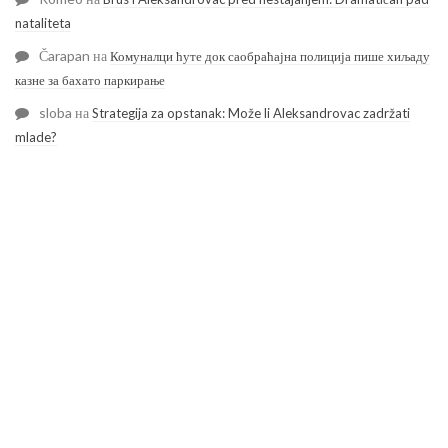
nataliteta
Čarapan
на
Комуналци ћуте док саобраћајна полиција пише хиљаду
казне за бахато паркирање
sloba
на
Strategija za opstanak: Može li Aleksandrovac zadržati
mlade?