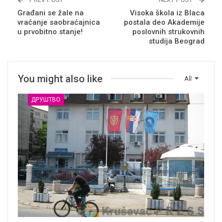
Građani se žale na
Visoka škola iz Blaca
vraćanje saobraćajnica
postala deo Akademije
u prvobitno stanje!
poslovnih strukovnih
studija Beograd
You might also like
All
ДРУШТВО