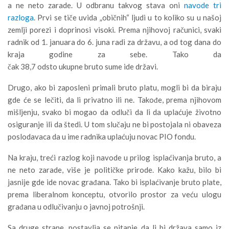
a ne neto zarade. U odbranu takvog stava oni
navode tri
razloga
. Prvi se tiče uvida „običnih“ ljudi u to koliko su u našoj
zemlji porezi i doprinosi visoki. Prema njihovoj računici, svaki
radnik od 1. januara do 6. juna radi za državu, a od tog dana do
kraja godine za sebe. Tako da
čak 38,7 odsto ukupne bruto sume ide državi.
Drugo, ako bi zaposleni primali bruto platu, mogli bi da biraju
gde će se lečiti, da li privatno ili ne. Takođe, prema njihovom
mišljenju, svako bi mogao da odluči da li da uplaćuje životno
osiguranje ili da štedi. U tom slučaju ne bi postojala ni obaveza
poslodavaca da u ime radnika uplaćuju novac PIO fondu.
Na kraju, treći razlog koji navode u prilog isplaćivanja bruto, a
ne neto zarade, više je političke prirode. Kako kažu, bilo bi
jasnije gde ide novac građana. Tako bi isplaćivanje bruto plate,
prema liberalnom konceptu, otvorilo prostor za veću ulogu
građana u odlučivanju o javnoj potrošnji.
Sa druge strane, postavlja se pitanje da li bi država samo iz