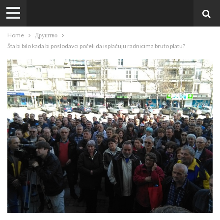
Home
Друштво
Šta bi bilo kada bi poslodavci počeli da isplaćuju radnicima bruto platu?