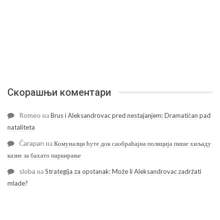
Скорашњи коментари
Romeo
на
Brus i Aleksandrovac pred nestajanjem: Dramatičan pad
nataliteta
Čarapan
на
Комуналци ћуте док саобраћајна полиција пише хиљаду
казне за бахато паркирање
sloba
на
Strategija za opstanak: Može li Aleksandrovac zadržati
mlade?