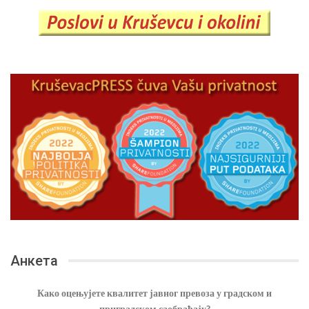
Анкета
Како оцењујете квалитет јавног превоза у градском и
приградском саобраћају?