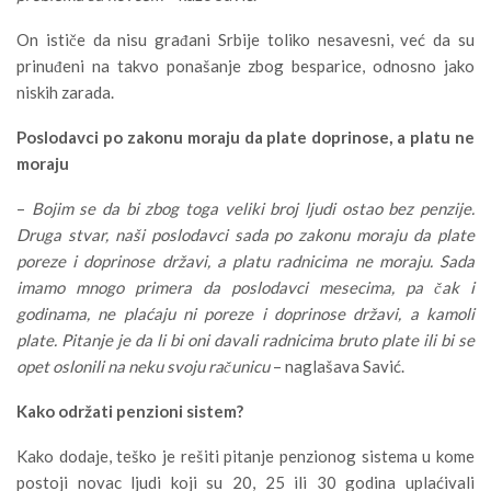
On ističe da nisu građani Srbije toliko nesavesni, već da su
prinuđeni na takvo ponašanje zbog besparice, odnosno jako
niskih zarada.
Poslodavci po zakonu moraju da plate doprinose, a platu ne
moraju
–
Bojim se da bi zbog toga veliki broj ljudi ostao bez penzije.
Druga stvar, naši poslodavci sada po zakonu moraju da plate
poreze i doprinose državi, a platu radnicima ne moraju. Sada
imamo mnogo primera da poslodavci mesecima, pa čak i
godinama, ne plaćaju ni poreze i doprinose državi, a kamoli
plate. Pitanje je da li bi oni davali radnicima bruto plate ili bi se
opet oslonili na neku svoju računicu
– naglašava Savić.
Kako održati penzioni sistem?
Kako dodaje, teško je rešiti pitanje penzionog sistema u kome
postoji novac ljudi koji su 20, 25 ili 30 godina uplaćivali