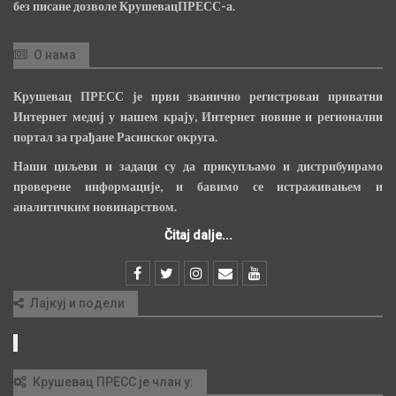
без писане дозволе КрушевацПРЕСС-а.
О нама
Крушевац ПРЕСС је први званично регистрован приватни
Интернет медиј у нашем крају, Интернет новине и регионални
портал за грађане Расинског округа.
Наши циљеви и задаци су да прикупљамо и дистрибуирамо
проверене информације, и бавимо се истраживањем и
аналитичким новинарством.
Čitaj dalje...
Лајкуј и подели
Крушевац ПРЕСС је члан у: