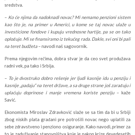
sredstva.
–
Ko će njima da nadoknadi novac? Mi nemamo penzioni sistem
kao što je, na primer u Americi, u kome se taj novac ulaže u
investicione fondove i kupuju vrednosne hartije, pa se on tako
oplođuje. Mi se finansiramo iz tekućeg rada. Dakle, svi oni bi pali
na teret budžeta
– navodi naš sagovornik.
Prema njegovim rečima, dobra stvar je da ceo svet produžava
radni vek, pa tako i Srbija.
–
To je dvostruko dobro rešenje jer ljudi kasnije idu u penziju i
kasnije „padaju“ na teret države, a sa druge strane još zarađuju i
uplaćuju doprinose i manje vremena koriste penziju
– kaže
Savić.
Ekonomista Miroslav Zdravković slaže se sa tim da bi u Srbiji
zbog niskih plata građani pre potrošili novac nego uplatili za
sebe zdravstveno i penziono osiguranje. Kako navodi, primer za
to je zaduživanje stanovništva koje je nakon krize devedesetih