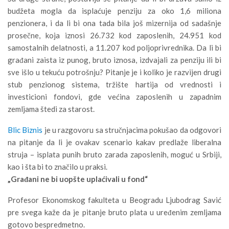
budžeta mogla da isplaćuje penziju za oko 1,6 miliona
penzionera, i da li bi ona tada bila još mizernija od sadašnje
prosečne, koja iznosi 26.732 kod zaposlenih, 24.951 kod
samostalnih delatnosti, a 11.207 kod poljoprivrednika. Da li bi
građani zaista iz punog, bruto iznosa, izdvajali za penziju ili bi
sve išlo u tekuću potrošnju? Pitanje je i koliko je razvijen drugi
stub penzionog sistema, tržište hartija od vrednosti i
investicioni fondovi, gde većina zaposlenih u zapadnim
zemljama štedi za starost.
Blic Biznis
je u razgovoru sa stručnjacima pokušao da odgovori
na pitanje da li je ovakav scenario kakav predlaže liberalna
struja – isplata punih bruto zarada zaposlenih, moguć u Srbiji,
kao i šta bi to značilo u praksi.
„Građani ne bi uopšte uplaćivali u fond“
Profesor Ekonomskog fakulteta u Beogradu Ljubodrag Savić
pre svega kaže da je pitanje bruto plata u uređenim zemljama
gotovo bespredmetno.