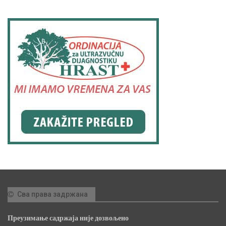
Сва права задржана
Преузимање садржаја није дозвољено