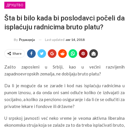
ДРУШТВО
Šta bi bilo kada bi poslodavci počeli da
isplaćuju radnicima bruto platu?
Last updated
авг 14, 2018
By
Редакција
Share
Zašto zaposleni u Srbiji, kao u većini razvijenih
zapadnoevropskih zemalja, ne dobijaju bruto platu?
Da li je moguće da se zarade i kod nas isplaćuju radnicima u
punom iznosu, a da onda oni sami odluče koliko će izdvajati za
socijalno, a koliko za penziono osiguranje i da li će se odlučiti za
privatne lekare i fondove ili državne?
U srpskoj javnosti već neko vreme je veoma aktivna liberalna
ekonomska struja koja se zalaže za to da treba isplaćivati bruto,