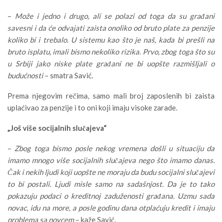
–
Može i jedno i drugo, ali se polazi od toga da su građani
savesni i da će odvajati zaista onoliko od bruto plate za penzije
koliko bi i trebalo. U sistemu kao što je naš, kada bi prešli na
bruto isplatu, imali bismo nekoliko rizika. Prvo, zbog toga što su
u Srbiji jako niske plate građani ne bi uopšte razmišljali o
budućnosti
– smatra Savić.
Prema njegovim rečima, samo mali broj zaposlenih bi zaista
uplaćivao za penzije i to oni koji imaju visoke zarade.
„Još više socijalnih slučajeva“
–
Zbog toga bismo posle nekog vremena došli u situaciju da
imamo mnogo više socijalnih slučajeva nego što imamo danas.
Čak i nekih ljudi koji uopšte ne moraju da budu socijalni slučajevi
to bi postali. Ljudi misle samo na sadašnjost. Da je to tako
pokazuju podaci o kreditnoj zaduženosti građana. Uzmu sada
novac, idu na more, a posle godinu dana otplaćuju kredit i imaju
problema sa novcem
– kaže Savić.