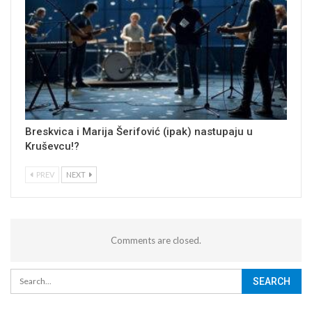
Breskvica i Marija Šerifović (ipak) nastupaju u
Kruševcu!?
PREV
NEXT
Comments are closed.