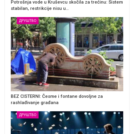
Potrošnja vode u Kruševcu skočila za trećinu: Sistem
stabilan, restrikcije nisu u…
ДРУШТВО
BEZ CISTERNI: Česme i fontane dovoljne za
rashlađivanje građana
ДРУШТВО