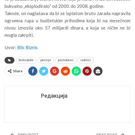
bukvalno „eksplodiralo“ od 2000. do 2008. godine.
Takođe, on naglašava da bi se isplatom bruto zarada napravila
ogromna rupa u budžetskim prihodima koja bi na mesečnom
nivou iznosila oko 57 milijardi dinara, a koja se ničim ne bi
mogla zakrpiti.
Izvor:
Blic Biznis
bruto plate
penzije
poslodavci
radnici
Share
Редакција
PREV POST
NEXT POST