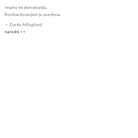
Imamo mi demokratiju.
Bombardovanjem je uvedena.
—
Darko Mihajlović
naredni >>