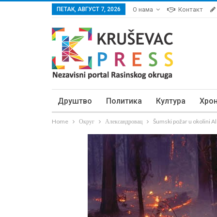
ПЕТАК, АВГУСТ 7, 2026
О нама
Контакт
Друштво
Политика
Култура
Хро
Home
Округ
Александровац
Šumski požar u okolini 