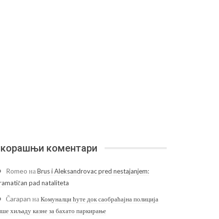
корашњи коментари
Romeo
на
Brus i Aleksandrovac pred nestajanjem:
ramatičan pad nataliteta
Čarapan
на
Комуналци ћуте док саобраћајна полиција
ише хиљаду казне за бахато паркирање