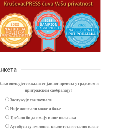
нкета
Како оцењујете квалитет јавног превоза у градском и
приградском саобраћају?
Заслужују све похвале
Није лоше али може и боље
Требало би да имају више полазака
Аутобуси су им лошег квалитета и стално касне