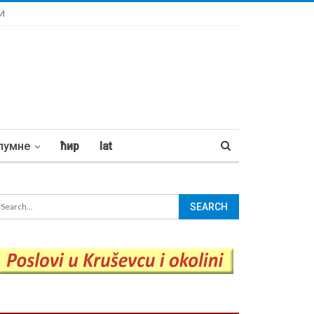
И
лумне
ћир
lat