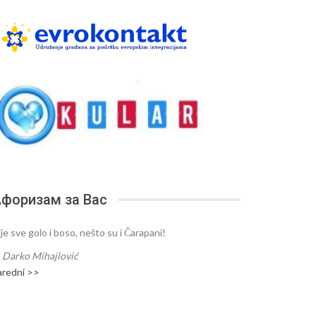
форизам за Вас
je sve golo i boso, nešto su i Čarapani!
—
Darko Mihajlović
aredni >>