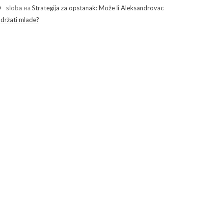
sloba
на
Strategija za opstanak: Može li Aleksandrovac
adržati mlade?