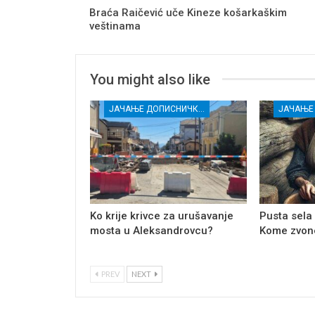
Braća Raičević uče Kineze košarkaškim
veštinama
You might also like
ЈАЧАЊЕ ДОПИСНИЧКЕ МРЕЖЕ НЕЗАВИСНИХ МЕДИЈА У РАСИНСКОМ ОКРУГУ
Ko krije krivce za urušavanje
Pusta sela
mosta u Aleksandrovcu?
Kome zvon
PREV
NEXT