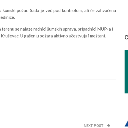
io šumski požar. Sada je već pod kontrolom, ali će zahvaćena
edinice.
 terenu se nalaze radnici šumskih uprava, pripadnici MUP-a i
, Kruševac. U gašenju požara aktivno učestvuju i meštani.
С
NEXT POST