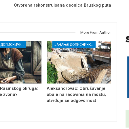
Otvorena rekonstruisana deonica Bruskog puta
More From Author
ЈАЧАЊЕ ДОПИСНИЧКЕ МРЕЖЕ НЕЗАВИСНИХ МЕДИЈА У РАСИНСКОМ ОКРУГУ
ЈАЧАЊЕ ДОПИСНИЧКЕ МРЕЖЕ НЕЗАВИСНИХ МЕДИЈА У РАСИНСКОМ ОКРУГУ
 Rasinskog okruga:
Aleksandrovac: Obrušavanje
e zvona?
obale na radovima na mostu,
utvrđuje se odgovornost