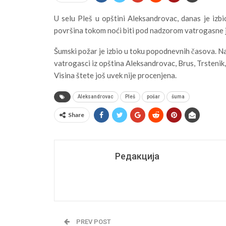
U selu Pleš u opštini Aleksandrovac, danas je izb
površina tokom noći biti pod nadzorom vatrogasne j
Šumski požar je izbio u toku popodnevnih časova. Na
vatrogasci iz opština Aleksandrovac, Brus, Trstenik
Visina štete još uvek nije procenjena.
Aleksandrovac
Pleš
pošar
šuma
Share
Редакција
PREV POST