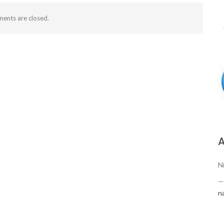
ents are closed.
А
Ni
n