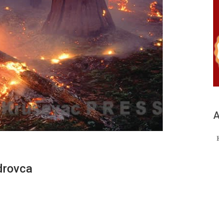
А
drovca