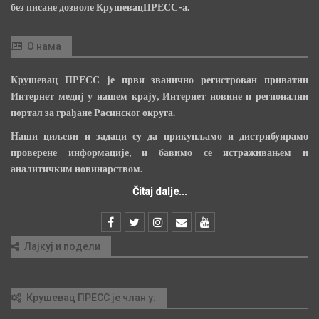
без писане дозволе КрушевацПРЕСС-а.
О нама
Крушевац ПРЕСС је први званично регистрован приватни
Интернет медиј у нашем крају, Интернет новине и регионални
портал за грађане Расинског округа.
Наши циљеви и задаци су да прикупљамо и дистрибуирамо
проверене информације, и бавимо се истраживањем и
аналитичким новинарством.
Čitaj dalje...
Лајкуј и подели
Крушевац ПРЕСС је члан у: