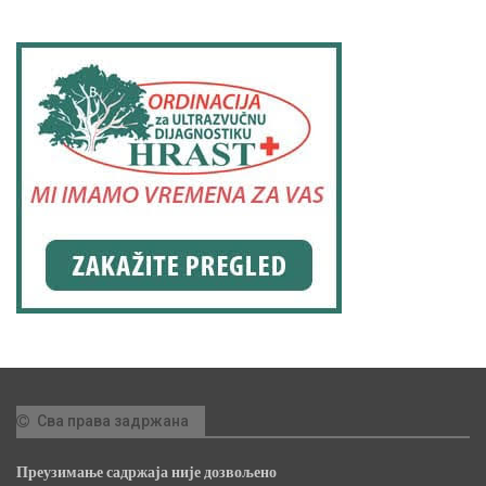
Сва права задржана
Преузимање садржаја није дозвољено