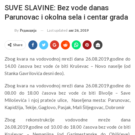
SUVE SLAVINE: Bez vode danas
Parunovac i okolna sela i centar grada
Last updated
авг 26, 2019
By
Редакција
Share
Zbog kvara na vodovodnoj mreži dana 26.08.2019.godine do
14.00 časova bez vode će biti Kruševac – Novo naselje (od
Stanka Gavrilovića desni deo).
Zbog kvara na vodovodnoj mreži dana 26.08.2019.godine do
08.00 do 18.00 časova bez vode će biti Bivolje – Save
Miloševića i njoj prateće ulice, Naseljena mesta: Parunovac,
Kapidžija, Tekije, Gaglovo, Pasjak, Mali Šiljegovac, Dobromir
Zbog rekonstrukcije vodovodne mreže dana
26.08.2019.godine od 10.00 do 18.00 časova bez vode će biti
Kruševac – Nemanjina (od Gazimestanske do Obilićeve),