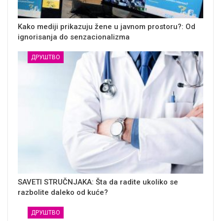
Kako mediji prikazuju žene u javnom prostoru?: Od
ignorisanja do senzacionalizma
ДРУШТВО
SAVETI STRUČNJAKA: Šta da radite ukoliko se
razbolite daleko od kuće?
ДРУШТВО