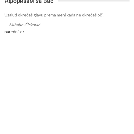
Афоризам за Вас
Uzalud okrećeš glavu prema meni kada ne okrećeš oči.
—
Mihajlo Ćirković
naredni >>