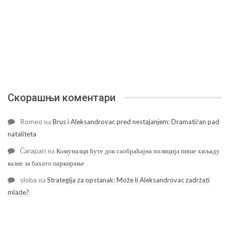
Скорашњи коментари
Romeo
на
Brus i Aleksandrovac pred nestajanjem: Dramatičan pad
nataliteta
Čarapan
на
Комуналци ћуте док саобраћајна полиција пише хиљаду
казне за бахато паркирање
sloba
на
Strategija za opstanak: Može li Aleksandrovac zadržati
mlade?