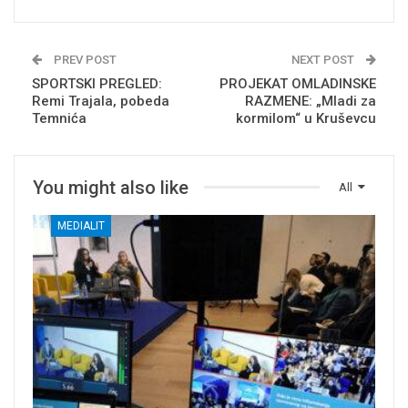
PREV POST
NEXT POST
SPORTSKI PREGLED:
PROJEKAT OMLADINSKE
Remi Trajala, pobeda
RAZMENE: „Mladi za
Temnića
kormilom“ u Kruševcu
You might also like
All
MEDIALIT