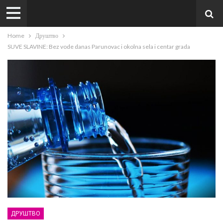
Home
Друштво
SUVE SLAVINE: Bez vode danas Parunovac i okolna sela i centar grada
ДРУШТВО