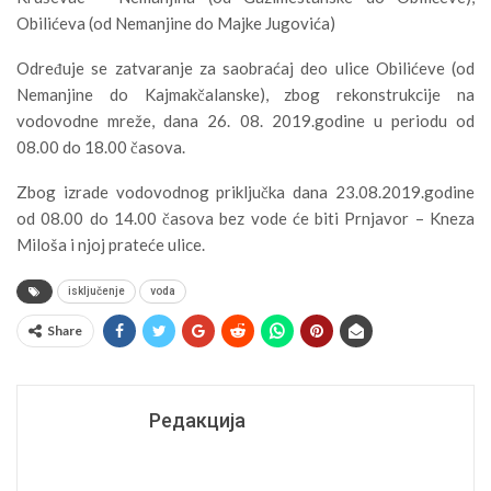
Obilićeva (od Nemanjine do Majke Jugovića)
Određuje se zatvaranje za saobraćaj deo ulice Obilićeve (od
Nemanjine do Kajmakčalanske), zbog rekonstrukcije na
vodovodne mreže, dana 26. 08. 2019.godine u periodu od
08.00 do 18.00 časova.
Zbog izrade vodovodnog priključka dana 23.08.2019.godine
od 08.00 do 14.00 časova bez vode će biti Prnjavor – Kneza
Miloša i njoj prateće ulice.
isključenje
voda
Share
Редакција