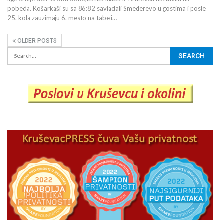
pobeda. Košarkaši su sa 86:82 savladali Smederevo u gostima i posle
25. kola zauzimaju 6. mesto na tabeli…
OLDER POSTS