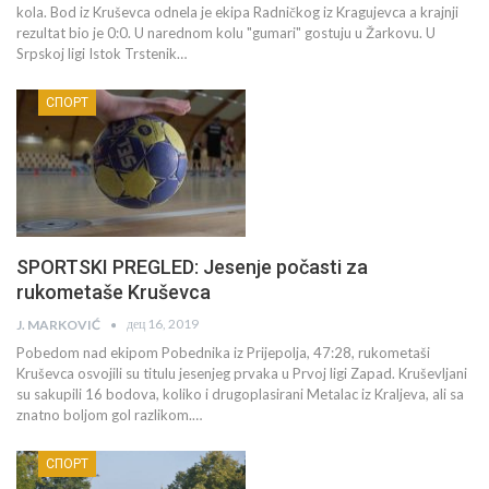
kola. Bod iz Kruševca odnela je ekipa Radničkog iz Kragujevca a krajnji
rezultat bio je 0:0. U narednom kolu "gumari" gostuju u Žarkovu. U
Srpskoj ligi Istok Trstenik…
СПОРТ
SPORTSKI PREGLED: Jesenje počasti za
rukometaše Kruševca
дец 16, 2019
J. MARKOVIĆ
Pobedom nad ekipom Pobednika iz Prijepolja, 47:28, rukometaši
Kruševca osvojili su titulu jesenjeg prvaka u Prvoj ligi Zapad. Kruševljani
su sakupili 16 bodova, koliko i drugoplasirani Metalac iz Kraljeva, ali sa
znatno boljom gol razlikom.…
СПОРТ