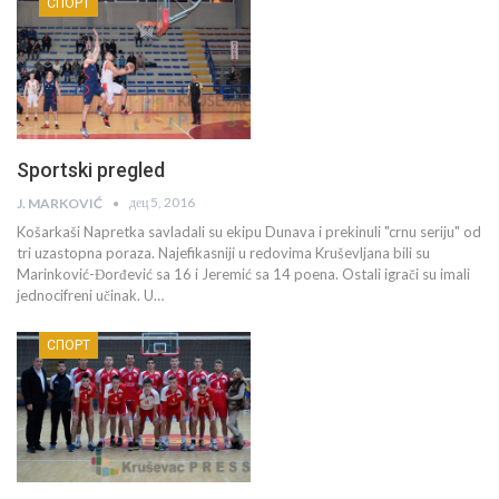
СПОРТ
Sportski pregled
дец 5, 2016
J. MARKOVIĆ
Košarkaši Napretka savladali su ekipu Dunava i prekinuli "crnu seriju" od
tri uzastopna poraza. Najefikasniji u redovima Kruševljana bili su
Marinković-Đorđević sa 16 i Jeremić sa 14 poena. Ostali igrači su imali
jednocifreni učinak. U…
СПОРТ