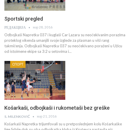
Sportski pregled
мар 28, 2016
РЕДАКЦИЈА
Odbojkaši Napretka 037 i kuglaši Car Lazara su neočekivanim porazima
proteklog vikenda umanjili svoje izglede za plasman u viši rang
takmičenja. Odbojkaši Napretka 037 su neočekivano poraženi u Užicu
od istoimene ekipe sa 3:2 u setovima i…
СПОРТ
Košarkaši, odbojkaši i rukometaši bez greške
мар 21, 2016
S. MILENKOVIĆ
Košarkaši Napretka trijumfovali su u pretposlednjem kolu Košarkaške
lige Srbije dok su oba odbojkaška kluba iz Kruševca nastavila niz