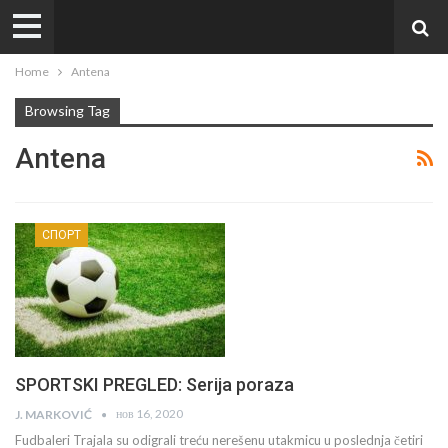
Home
Antena
Browsing Tag
Antena
СПОРТ
SPORTSKI PREGLED: Serija poraza
нов 16, 2020
J. MARKOVIĆ
Fudbaleri Trajala su odigrali treću nerešenu utakmicu u poslednja četiri