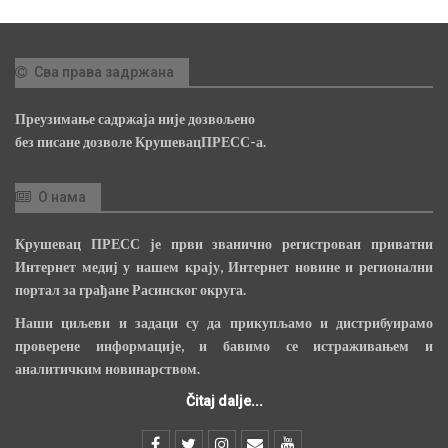
Сва права задржана
Преузимање садржаја није дозвољено
без писане дозволе КрушевацПРЕСС-а.
О нама
Крушевац ПРЕСС је први званично регистрован приватни
Интернет медиј у нашем крају, Интернет новине и регионални
портал за грађане Расинског округа.
Наши циљеви и задаци су да прикупљамо и дистрибуирамо
проверене информације, и бавимо се истраживањем и
аналитичким новинарством.
Čitaj dalje...