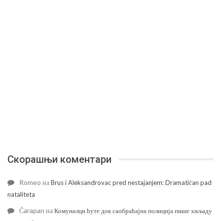
Скорашњи коментари
Romeo
на
Brus i Aleksandrovac pred nestajanjem: Dramatičan pad
nataliteta
Čarapan
на
Комуналци ћуте док саобраћајна полиција пише хиљаду