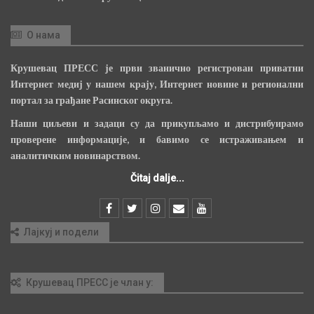
О нама
Крушевац ПРЕСС је први званично регистрован приватни
Интернет медиј у нашем крају, Интернет новине и регионални
портал за грађане Расинског округа.
Наши циљеви и задаци су да прикупљамо и дистрибуирамо
проверене информације, и бавимо се истраживањем и
аналитичким новинарством.
Čitaj dalje...
Лајкуј и подели
Крушевац ПРЕСС је члан у: