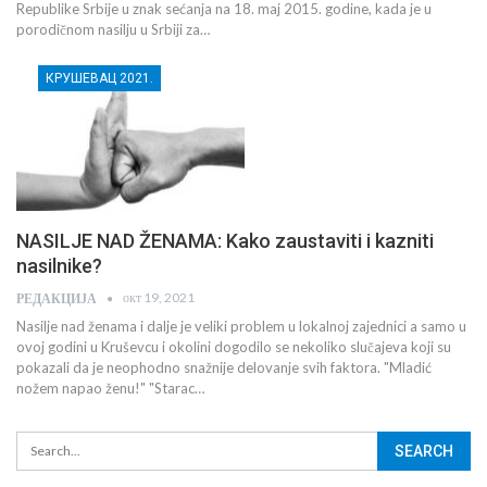
Republike Srbije u znak sećanja na 18. maj 2015. godine, kada je u
porodičnom nasilju u Srbiji za…
КРУШЕВАЦ 2021.
NASILJE NAD ŽENAMA: Kako zaustaviti i kazniti
nasilnike?
окт 19, 2021
РЕДАКЦИЈА
Nasilje nad ženama i dalje je veliki problem u lokalnoj zajednici a samo u
ovoj godini u Kruševcu i okolini dogodilo se nekoliko slučajeva koji su
pokazali da je neophodno snažnije delovanje svih faktora. "Mladić
nožem napao ženu!" "Starac…