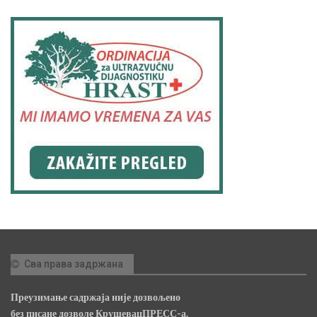
Сва права задржана
Преузимање садржаја није дозвољено
без писане дозволе КрушевацПРЕСС-а.