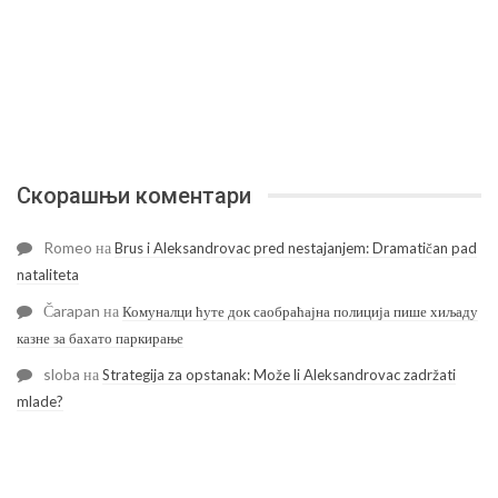
Скорашњи коментари
Romeo
на
Brus i Aleksandrovac pred nestajanjem: Dramatičan pad
nataliteta
Čarapan
на
Комуналци ћуте док саобраћајна полиција пише хиљаду
казне за бахато паркирање
sloba
на
Strategija za opstanak: Može li Aleksandrovac zadržati
mlade?