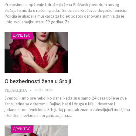
Prenosimo saopštenje Udruženja žena Peščanik povodom novog
slučaja femicida u našem gradu. "Sinoć se u Kruševcu dogodio femicid.
Policija je uhapsila muškarca za kojeg postoji osnovana sumnja da je
ubio svoju majku staru 59 godina. Za…
ДРУШТВО
O bezbednosti žena u Srbiji
јул 25, 2025
РЕДАКЦИЈА
Svedočili smo pre nekoliko dana, kada su u samo 24 časa ubijene dve
žene, jedna sa detetom u Bajinoj bašti i druga u Nišu, desetom i
jedanaestom femicidu u Srbiji. Taj podatak znamo zahvaljujući medijima
i ženskim nevladinim organizacijama.…
ДРУШТВО