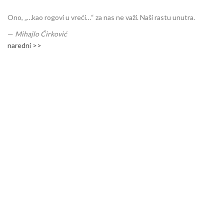
Ono, „…kao rogovi u vreći…“ za nas ne važi. Naši rastu unutra.
—
Mihajlo Ćirković
naredni >>