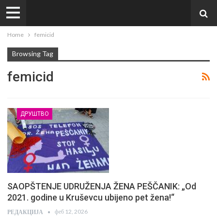
Home
femicid
Browsing Tag
femicid
ДРУШТВО
SAOPŠTENJE UDRUŽENJA ŽENA PEŠČANIK: „Od
2021. godine u Kruševcu ubijeno pet žena!“
феб 12, 2026
РЕДАКЦИЈА