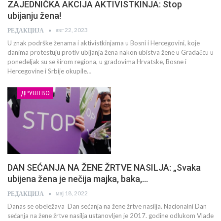
ZAJEDNIČKA AKCIJA AKTIVISTKINJA: Stop
ubijanju žena!
авг 22, 2023
РЕДАКЦИЈА
U znak podrške ženama i aktivistkinjama u Bosni i Hercegovini, koje
danima protestuju protiv ubijanja žena nakon ubistva žene u Gradačcu u
ponedeljak su se širom regiona, u gradovima Hrvatske, Bosne i
Hercegovine i Srbije okupile…
ДРУШТВО
DAN SEĆANJA NA ŽENE ŽRTVE NASILJA: „Svaka
ubijena žena je nečija majka, baka,…
мај 18, 2022
РЕДАКЦИЈА
Danas se obeležava Dan sećanja na žene žrtve nasilja. Nacionalni Dan
sećanja na žene žrtve nasilja ustanovljen je 2017. godine odlukom Vlade