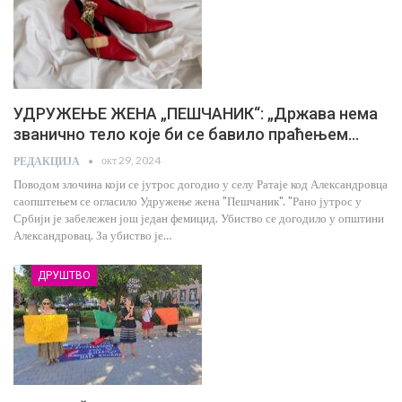
УДРУЖЕЊЕ ЖЕНА „ПЕШЧАНИК“: „Држава нема
званично тело које би се бавило праћењем…
окт 29, 2024
РЕДАКЦИЈА
Поводом злочина који се јутрос догодио у селу Ратаје код Александровца
саопштењем се огласило Удружење жена "Пешчаник". "Рано јутрос у
Србији је забележен још један фемицид. Убиство се догодило у општини
Александровац. За убиство је…
ДРУШТВО