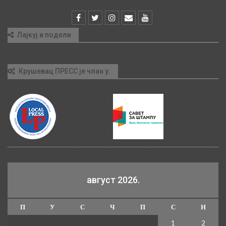
Лајкуј и подели
Крушевац ПРЕСС је члан у:
август 2026.
П
У
С
Ч
П
С
Н
1
2