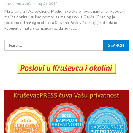
апр 26, 2019
S. MILENKOVIĆ
Maturanti iz IV-5 odeljenja Medicinske škole novac namenjen kupovini
majica donirali su kao pomoć za malog Đorđa Gajića. "Predlog je
potekao od našeg profesora Stevana Pavlovića. Idejaje bila da ne
kupujemo maturske majice već da novac…