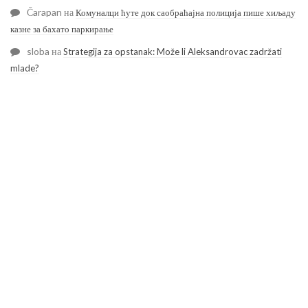
Čarapan
на
Комуналци ћуте док саобраћајна полиција пише хиљаду
казне за бахато паркирање
sloba
на
Strategija za opstanak: Može li Aleksandrovac zadržati
mlade?