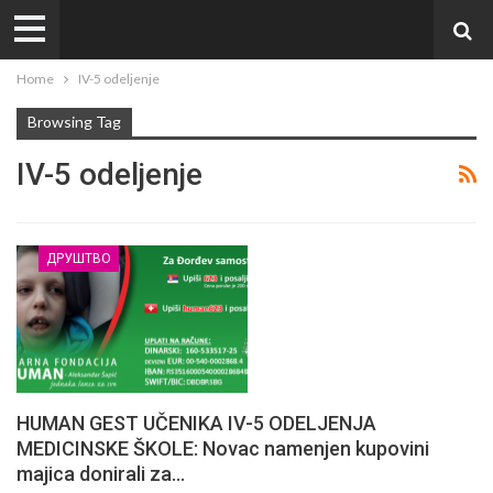
Home
IV-5 odeljenje
Browsing Tag
IV-5 odeljenje
ДРУШТВО
HUMAN GEST UČENIKA IV-5 ODELJENJA
MEDICINSKE ŠKOLE: Novac namenjen kupovini
majica donirali za…