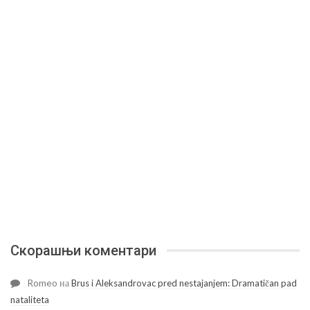
Скорашњи коментари
Romeo
на
Brus i Aleksandrovac pred nestajanjem: Dramatičan pad
nataliteta