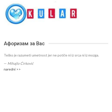
Афоризам за Вас
Teško je razumeti umetnost jer ne potiče ni iz srca ni iz mozga.
—
Mihajlo Ćirković
naredni >>