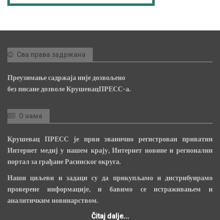
Сва права задржана
Преузимање садржаја није дозвољено
без писане дозволе КрушевацПРЕСС-а.
О нама
Крушевац ПРЕСС је први званично регистрован приватни
Интернет медиј у нашем крају, Интернет новине и регионални
портал за грађане Расинског округа.
Наши циљеви и задаци су да прикупљамо и дистрибуирамо
проверене информације, и бавимо се истраживањем и
аналитичким новинарством.
Čitaj dalje...