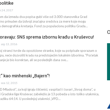
olitike
ул 24, 2017
com da između dva popisa gubi više od 3.000 stanovnika Grad
čno prinuđen da izdvoji značajna sredstva za mere koje mogu
na demografska kretanja. Fond za populacionu politiku Grada…
С
zoravaju: SNS sprema izbornu krađu u Kruševcu!
апр 13, 2016
oj stranci tvrde da opozicione stranke, koje su potpisale sporazum o
u, neće dozvoliti krađu na predstojećim lokalnim izborima. "Početak
je je bio korektan, ali se poslednjih dana sve…
“ kao minhenski „Bajern“!
нов 12, 2015
 Mladost“, za koji igraju štićenici, vaspitači i čuvari „Sivog doma“, u
i Gradske lige Kruševac zabeležio je 13 pobeda u isto toliko utakmica,
razliku 64:14. U poslednjoj utakmici „VPD…