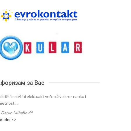
форизам за Вас
litički mrtvi intelektualci večno žive kroz nauku i
metnost…
—
Darko Mihajlović
aredni >>