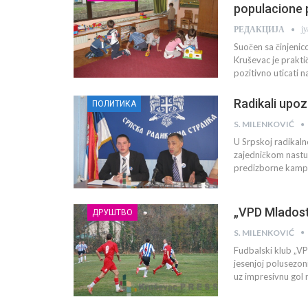
populacione p
ј
РЕДАКЦИЈА
Suočen sa činjeni
Kruševac je prakti
pozitivno uticati 
Radikali upo
ПОЛИТИКА
S. MILENKOVIĆ
U Srpskoj radikaln
zajedničkom nastup
predizborne kampan
„VPD Mladost
ДРУШТВО
S. MILENKOVIĆ
Fudbalski klub „VPD
jesenjoj polusezon
uz impresivnu gol 