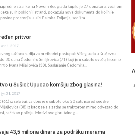
 napredne stranke na Novom Beogradu kupilo je 27 donatora, većinom
 čega su ih poklonili stranci, pokazuju nova dokumenta do kojih je
ovine prostorija u ulici Palmira Toljatija, sedišta…
ređen pritvor
авг 1, 2017
avnog tužioca sudija za prethodni postupak Višeg suda u Kruševcu
 do 30 dana Čedomiru Smiljkoviću (71) koji je u subotu uveče, hicem iz
rtio Ivana Mijajlovića (38). Saslušanje Čedomira…
А
tvo u Sušici: Upucao komšiju zbog glasina!
јул 31, 2017
 (61) iz sela Sušica ubio je u subotu oko 20 sati, ispred seoske
Mijajlovića (38) iz istog sela a zatim se traktorom mirno odvezao do
rasi, sačekao policiju. Motivi ovog brutalnog…
vaja 43,5 miliona dinara za podršku merama