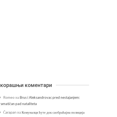
корашњи коментари
Romeo
на
Brus i Aleksandrovac pred nestajanjem:
ramatičan pad nataliteta
Čarapan
на
Комуналци ћуте док саобраћајна полиција