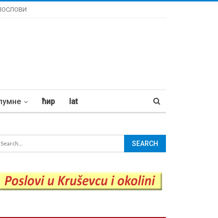
ПОСЛОВИ
лумне
ћир
lat