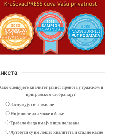
нкета
Како оцењујете квалитет јавног превоза у градском и
приградском саобраћају?
Заслужују све похвале
Није лоше али може и боље
Требало би да имају више полазака
Аутобуси су им лошег квалитета и стално касне