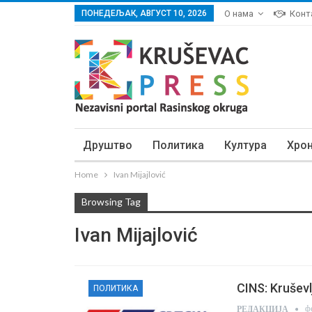
ПОНЕДЕЉАК, АВГУСТ 10, 2026
О нама
Конт
Друштво
Политика
Култура
Хро
Home
Ivan Mijajlović
Browsing Tag
Ivan Mijajlović
CINS: Kruševl
ПОЛИТИКА
ф
РЕДАКЦИЈА