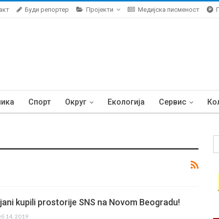
акт
Буди репортер
Пројекти
Медијска писменост
ника
Спорт
Округ
Екологија
Сервис
Ко
jani kupili prostorije SNS na Novom Beogradu!
еб 14, 2019