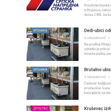
Prostorije Srpske
iz Kruševca, nakon
došao CINS. Iza kup
Dedi-ubici od
ХРОНИКА
S. MILENKOVIĆ
Na predlog Višeg j
odredio je pritvor
lovačke puške, usm
Brutalno ubis
ХРОНИКА
S. MILENKOVIĆ
Čedomir Smiljković
prodavnice, Ivana 
kuće gde je, na te
Kruševac izd
ДРУШТВО