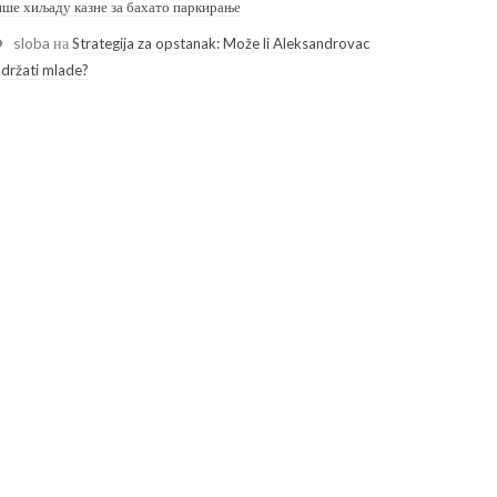
ише хиљаду казне за бахато паркирање
sloba
на
Strategija za opstanak: Može li Aleksandrovac
adržati mlade?