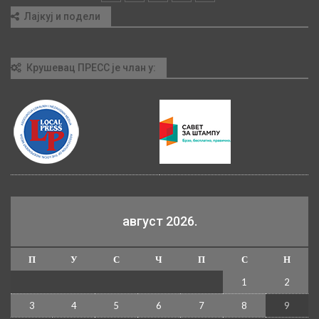
Лајкуј и подели
Крушевац ПРЕСС је члан у:
август 2026.
П
У
С
Ч
П
С
Н
1
2
3
4
5
6
7
8
9