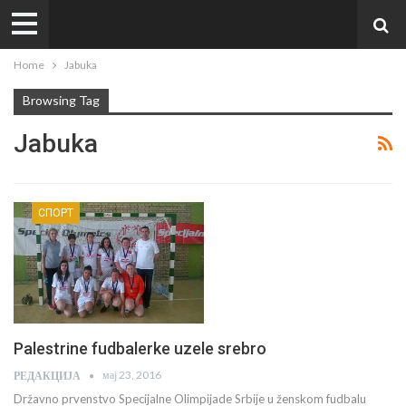
Home
Jabuka
Browsing Tag
Jabuka
СПОРТ
Palestrine fudbalerke uzele srebro
мај 23, 2016
РЕДАКЦИЈА
Državno prvenstvo Specijalne Olimpijade Srbije u ženskom fudbalu