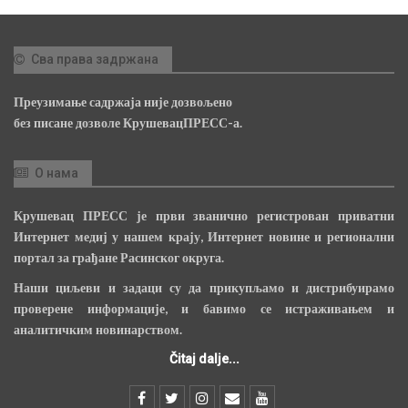
Сва права задржана
Преузимање садржаја није дозвољено
без писане дозволе КрушевацПРЕСС-а.
О нама
Крушевац ПРЕСС је први званично регистрован приватни
Интернет медиј у нашем крају, Интернет новине и регионални
портал за грађане Расинског округа.
Наши циљеви и задаци су да прикупљамо и дистрибуирамо
проверене информације, и бавимо се истраживањем и
аналитичким новинарством.
Čitaj dalje...