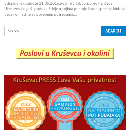
održano je u subotu 21.05.2016.godine u Jabuci pored Pančeva.
Učestvovalo je 9 gradova Srbije u kojima postoje i rade sportski klubovi
dece i omladine sa posebnim potrebama,…