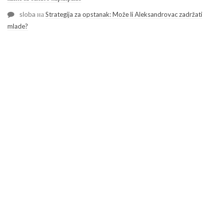
sloba
на
Strategija za opstanak: Može li Aleksandrovac zadržati
mlade?