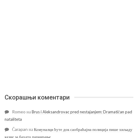
Скорашњи коментари
Romeo
на
Brus i Aleksandrovac pred nestajanjem: Dramatičan pad
nataliteta
Čarapan
на
Комуналци ћуте док саобраћајна полиција пише хиљаду
казне за бахато паркирање