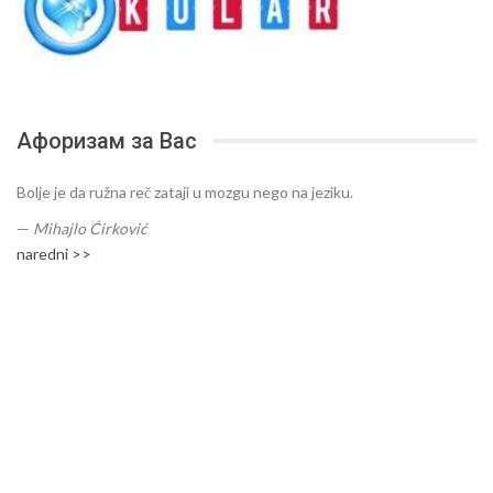
Афоризам за Вас
Bolje je da ružna reč zataji u mozgu nego na jeziku.
—
Mihajlo Ćirković
naredni >>