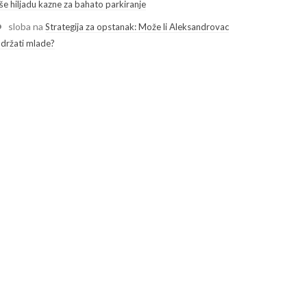
še hiljadu kazne za bahato parkiranje
sloba
na
Strategija za opstanak: Može li Aleksandrovac
adržati mlade?