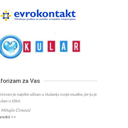
forizam za Vas
toven je najviše uživao u slušanju svoje muzike, jer ju je
ušao u tišini.
—
Mihajlo Ćirković
aredni >>