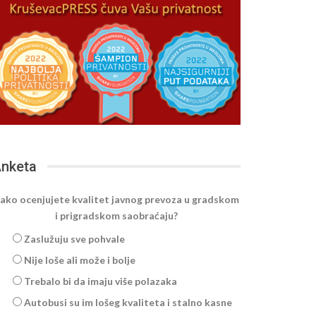
nketa
ako ocenjujete kvalitet javnog prevoza u gradskom
i prigradskom saobraćaju?
Zaslužuju sve pohvale
Nije loše ali može i bolje
Trebalo bi da imaju više polazaka
Autobusi su im lošeg kvaliteta i stalno kasne