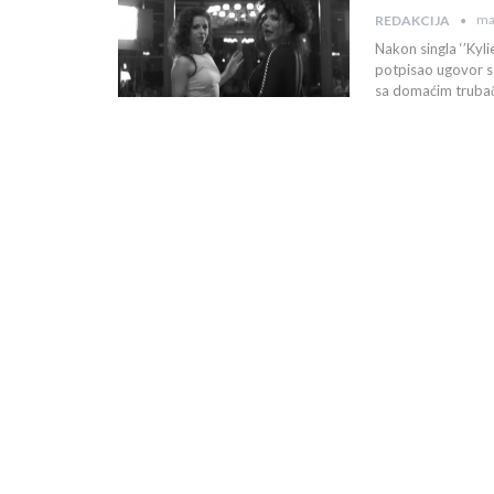
ma
REDAKCIJA
Nakon singla ‘’Kyli
potpisao ugovor sa
sa domaćim truba