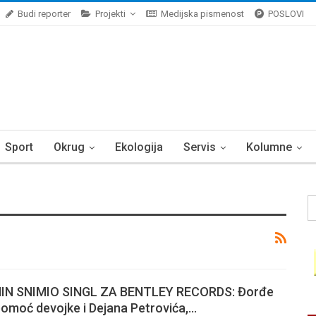
Budi reporter
Projekti
Medijska pismenost
POSLOVI
Sport
Okrug
Ekologija
Servis
Kolumne
N SNIMIO SINGL ZA BENTLEY RECORDS: Đorđe
pomoć devojke i Dejana Petrovića,…