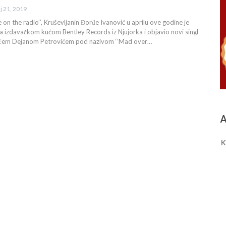
j 21, 2019
e on the radio’’, Kruševljanin Đorđe Ivanović u aprilu ove godine je
 izdavačkom kućom Bentley Records iz Njujorka i objavio novi singl
čem Dejanom Petrovićem pod nazivom ‘’Mad over…
A
K