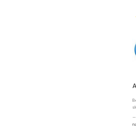
A
Be
sl
n