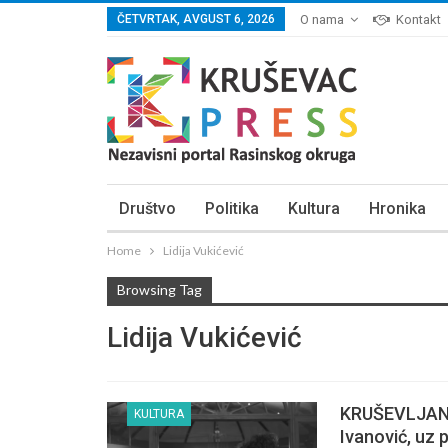
ČETVRTAK, AVGUST 6, 2026
O nama
Kontakt
Društvo
Politika
Kultura
Hronika
Home
Lidija Vukićević
Browsing Tag
Lidija Vukićević
KRUŠEVLJANI
KULTURA
Ivanović, uz 