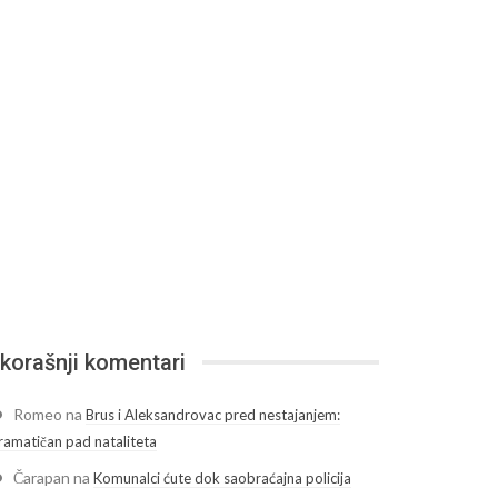
korašnji komentari
Romeo
na
Brus i Aleksandrovac pred nestajanjem:
ramatičan pad nataliteta
Čarapan
na
Komunalci ćute dok saobraćajna policija