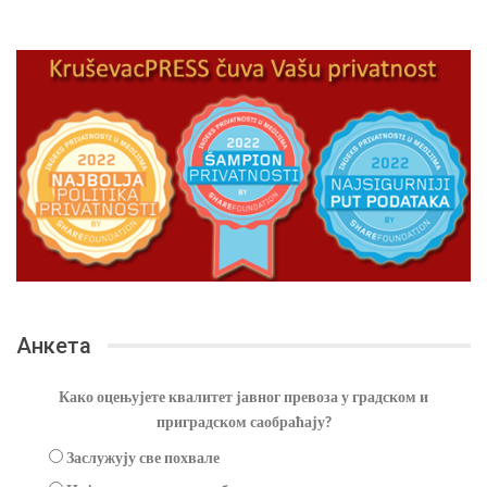
Анкета
Како оцењујете квалитет јавног превоза у градском и
приградском саобраћају?
Заслужују све похвале