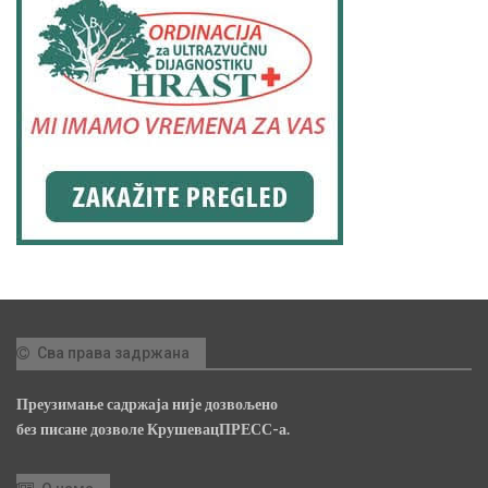
Сва права задржана
Преузимање садржаја није дозвољено
без писане дозволе КрушевацПРЕСС-а.