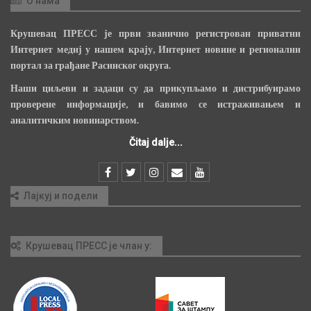
О нама
Крушевац ПРЕСС је први званично регистрован приватни
Интернет медиј у нашем крају, Интернет новине и регионални
портал за грађане Расинског округа.
Наши циљеви и задаци су да прикупљамо и дистрибуирамо
проверене информације, и бавимо се истраживањем и
аналитичким новинарством.
Čitaj dalje...
Лајкуј и подели
Крушевац ПРЕСС је члан у: