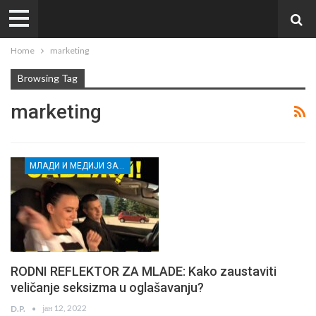
Home
marketing
Browsing Tag
marketing
МЛАДИ И МЕДИЈИ ЗА ДЕМОКРАТСКИ РАЗВОЈ
RODNI REFLEKTOR ZA MLADE: Kako zaustaviti
veličanje seksizma u oglašavanju?
јан 12, 2022
D.P.