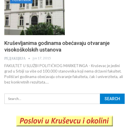
Kruševljanima godinama obećavaju otvaranje
visokoškolskih ustanova
јун 17, 2015
РЕДАКЦИЈА
FAKULTET U SLUŽBI POLITIČKOG MARKETINGA - Kruševac je jedini
grad u Srbiji sa više od 100.000 stanovnika koji nema državni fakultet.
Političari godinama obećavaju otvaranje fakulteta, čak i univerziteta, ali
bez konkretnih rezultata.…