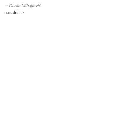
—
Darko Mihajlović
naredni >>