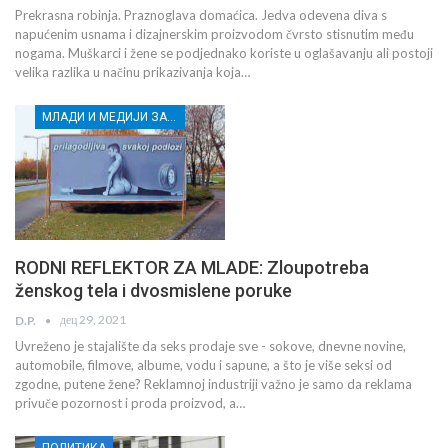
Prekrasna robinja. Praznoglava domaćica. Jedva odevena diva s
napućenim usnama i dizajnerskim proizvodom čvrsto stisnutim među
nogama. Muškarci i žene se podjednako koriste u oglašavanju ali postoji
velika razlika u načinu prikazivanja koja…
МЛАДИ И МЕДИЈИ ЗА ДЕМОКРАТСКИ РАЗВОЈ
RODNI REFLEKTOR ZA MLADE: Zloupotreba
ženskog tela i dvosmislene poruke
дец 29, 2021
D.P.
Uvreženo je stajalište da seks prodaje sve - sokove, dnevne novine,
automobile, filmove, albume, vodu i sapune, a što je više seksi od
zgodne, putene žene? Reklamnoj industriji važno je samo da reklama
privuče pozornost i proda proizvod, a…
ПОЛИТИКА