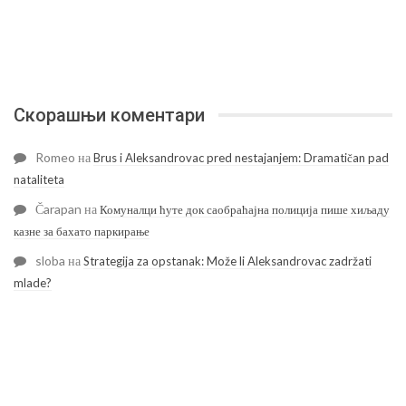
Скорашњи коментари
Romeo
на
Brus i Aleksandrovac pred nestajanjem: Dramatičan pad
nataliteta
Čarapan
на
Комуналци ћуте док саобраћајна полиција пише хиљаду
казне за бахато паркирање
sloba
на
Strategija za opstanak: Može li Aleksandrovac zadržati
mlade?