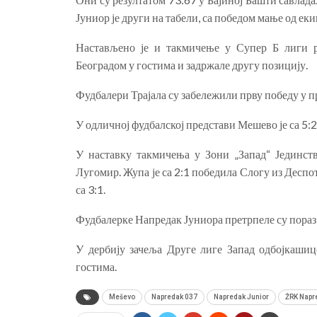
Јуниор је други на табели, са победом мање од ек
Настављено је и такмичење у Супер Б лиги р
Београдом у гостима и задржале другу позицију.
Фудбалери Трајала су забележили прву победу у п
У одличној фудбалској представи Мешево је са 5:
У наставку такмичења у Зони „Запад“ Јединст
Лугомир. Жупа је са 2:1 победила Слогу из Десп
са 3:1.
Фудбалерке Напредак Јуниора претрпеле су пораз н
У дербију зачеља Друге лиге Запад одбојкашиц
гостима.
Meševo
Napredak 037
Napredak Junior
ŽRK Napr