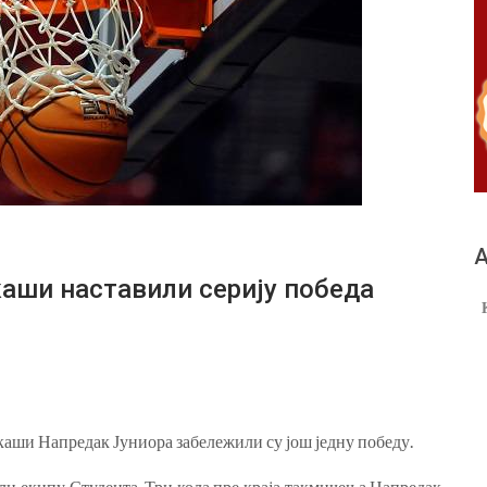
А
ши наставили серију победа
аши Напредак Јуниора забележили су још једну победу.
ли екипу Студента. Три кола пре краја такмичења Напредак