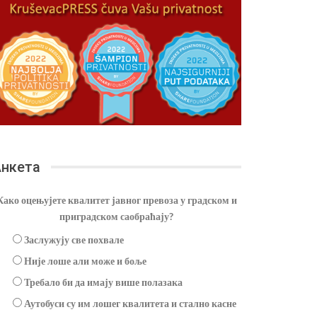
нкета
Како оцењујете квалитет јавног превоза у градском и
приградском саобраћају?
Заслужују све похвале
Није лоше али може и боље
Требало би да имају више полазака
Аутобуси су им лошег квалитета и стално касне