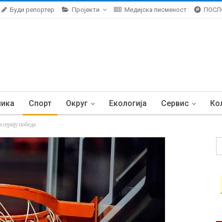
Буди репортер
Пројекти
Медијска писменост
ПОСЛ
ника
Спорт
Округ
Екологија
Сервис
Ко
серију победа