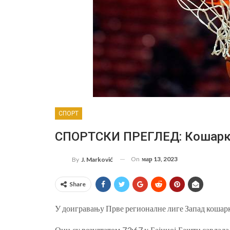
СПОРТ
СПОРТСКИ ПРЕГЛЕД: Кошарка
On
мар 13, 2023
By
J. Marković
Share
У доигравању Прве регионалне лиге Запад кошарк
Они су резултатом 73:67 у Бајиној Башти савлада