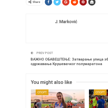
Share
J. Marković
PREV POST
ВАЖНО ОБАВЕШТЕЊЕ: Затварање улица зб
одржавања Крушевачког полумаратона
You might also like
СПОРТ
СПОРТ