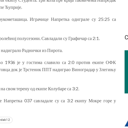
ипе Ћуприје.
укометашица. Играчице Напретка одиграле су 25:25 са
С
ролећној полусезони. Савладали су Графичар са 2:1.
2 надиграло Раднички из Пирота.
во 1936 је у гостима славило са 2:0 против екипе ОФК
отовца док је Трстеник ППТ надиграо Виноградар у Злегињу
а свом терену од екипе Колубаре са 3:2.
е Напретка 037 савладале су са 3:2 екипу Мокре горе у
edak 12