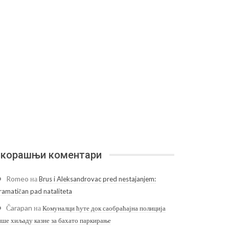
корашњи коментари
Romeo
на
Brus i Aleksandrovac pred nestajanjem:
ramatičan pad nataliteta
Čarapan
на
Комуналци ћуте док саобраћајна полиција
ише хиљаду казне за бахато паркирање