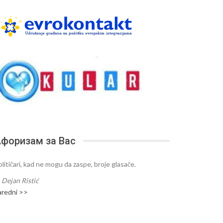
форизам за Вас
olitičari, kad ne mogu da zaspe, broje glasače.
—
Dejan Ristić
aredni >>