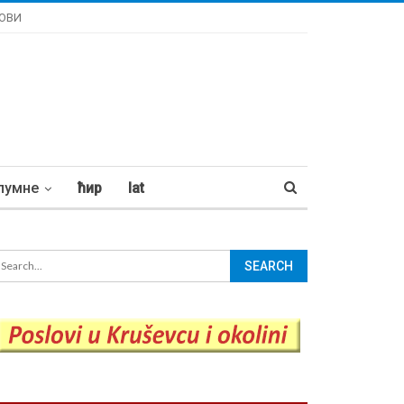
ОВИ
лумне
ћир
lat