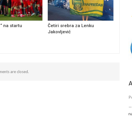
“ na startu
Četiri srebra za Lenku
Jakovljević
ents are closed.
А
P
n