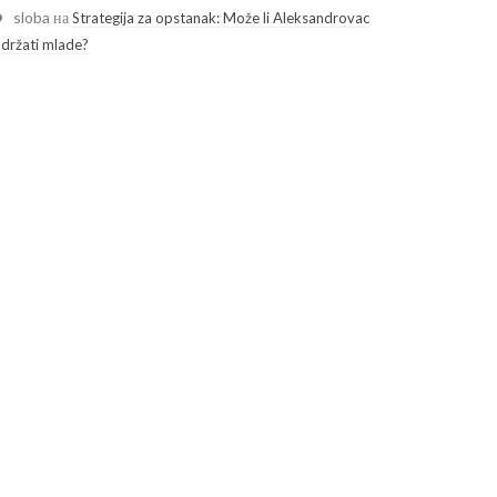
sloba
на
Strategija za opstanak: Može li Aleksandrovac
adržati mlade?