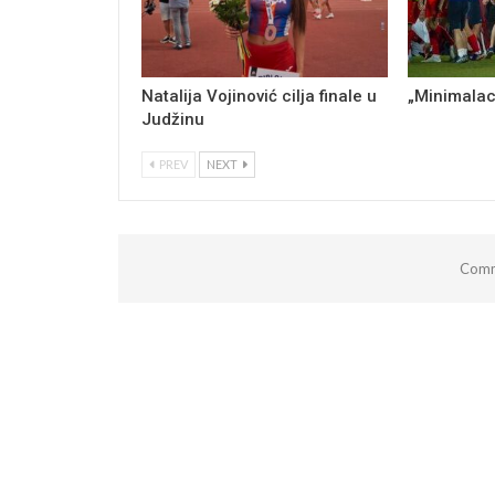
Natalija Vojinović cilja finale u
„Minimalac
Judžinu
PREV
NEXT
Comm