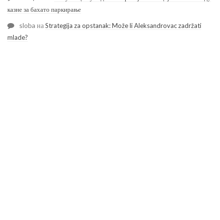
казне за бахато паркирање
sloba
на
Strategija za opstanak: Može li Aleksandrovac zadržati
mlade?