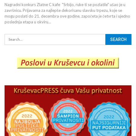
Nagradni konkurs Zlatne C kafe "Srbijo, ruke ti se pozlatile" ušao je u
završnicu. Prijavama za najlepše dekorisanu slavsku trpezu, koje se
mogu poslati do 21. decembra ove godine, započeta je četvrta i ujedno
poslednja etapa u okviru…