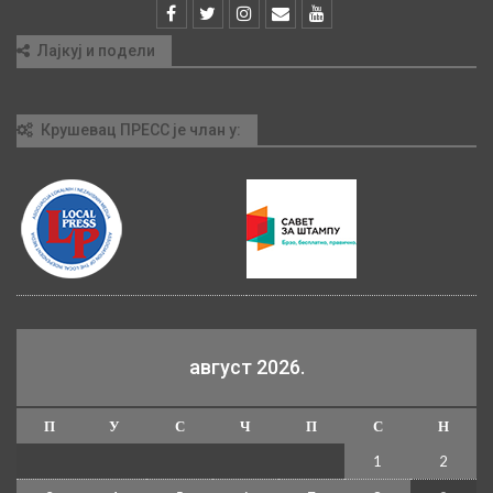
Лајкуј и подели
Крушевац ПРЕСС је члан у:
август 2026.
П
У
С
Ч
П
С
Н
1
2