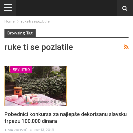
Home
ruke ti se pozlatile
Browsing Tag
ruke ti se pozlatile
ДРУШТВО
Pobednici konkursa za najlepše dekorisanu slavsku
trpezu 100.000 dinara
окт 13, 2015
J. MARKOVIĆ