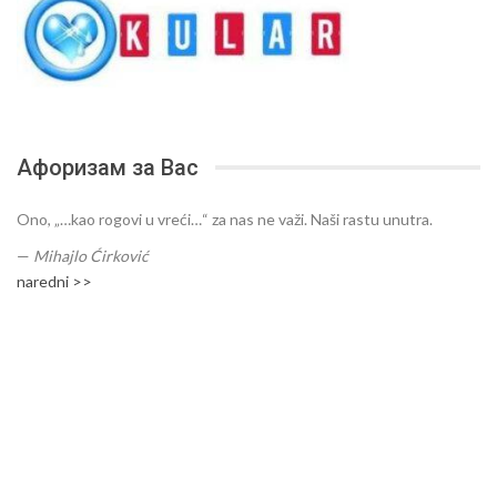
Афоризам за Вас
Ono, „…kao rogovi u vreći…“ za nas ne važi. Naši rastu unutra.
—
Mihajlo Ćirković
naredni >>