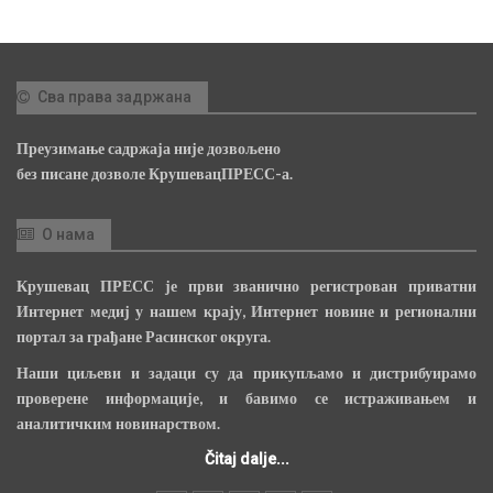
Сва права задржана
Преузимање садржаја није дозвољено
без писане дозволе КрушевацПРЕСС-а.
О нама
Крушевац ПРЕСС је први званично регистрован приватни
Интернет медиј у нашем крају, Интернет новине и регионални
портал за грађане Расинског округа.
Наши циљеви и задаци су да прикупљамо и дистрибуирамо
проверене информације, и бавимо се истраживањем и
аналитичким новинарством.
Čitaj dalje...