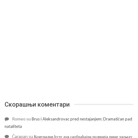
Скорашњи коментари
Romeo
на
Brus i Aleksandrovac pred nestajanjem: Dramatičan pad
nataliteta
Čarapan
на
Комуналци ћуте док саобраћајна полиција пише хиљаду