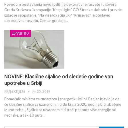
Povodom postavljanja novogodišnje dekorativne rasvete i ugovora
Grada Kruševca i kompanije "Keep Light" GO Stranke slobode i pravde
izdao je saopštenje. "Na više lokacija JKP “Kruševac” je postavio
dekorativnu rasvetu. Centar grada je…
ДРУШТВО
NOVINE: Klasične sijalice od sledeće godine van
upotrebe u Srbiji
јул 25, 2019
РЕДАКЦИЈА
Pomoćnik ministra za rudarstvo i energetiku Miloš Banjac izjavio je da
će klasične sijalice sa užarenom niti do kraja 2020. godine biti izbačene
iz upotrebe. „Sijalica sa užarenom niti troši pet puta više energije od
neonske, a čak 10 puta…