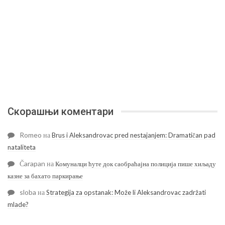
Скорашњи коментари
Romeo
на
Brus i Aleksandrovac pred nestajanjem: Dramatičan pad
nataliteta
Čarapan
на
Комуналци ћуте док саобраћајна полиција пише хиљаду
казне за бахато паркирање
sloba
на
Strategija za opstanak: Može li Aleksandrovac zadržati
mlade?