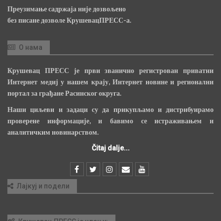
Преузимање садржаја није дозвољено
без писане дозволе КрушевацПРЕСС-а.
О нама
Крушевац ПРЕСС је први званично регистрован приватни
Интернет медиј у нашем крају, Интернет новине и регионални
портал за грађане Расинског округа.
Наши циљеви и задаци су да прикупљамо и дистрибуирамо
проверене информације, и бавимо се истраживањем и
аналитичким новинарством.
Čitaj dalje...
Лајкуј и подели