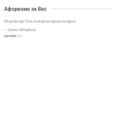
Афоризам за Вас
Situacija nije čista, kreiraju je isprani mozgovi.
—
Darko Mihajlović
naredni >>