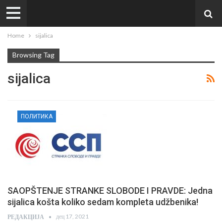
Home
sijalica
Browsing Tag
sijalica
ПОЛИТИКА
SAOPŠTENJE STRANKE SLOBODE I PRAVDE: Jedna
sijalica košta koliko sedam kompleta udžbenika!
дец 17, 2021
РЕДАКЦИЈА