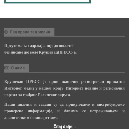
Сва права задржана
Преузимање садржаја није дозвољено
без писане дозволе КрушевацПРЕСС-а.
О нама
Крушевац ПРЕСС је први званично регистрован приватни
Интернет медиј у нашем крају, Интернет новине и регионални
портал за грађане Расинског округа.
Наши циљеви и задаци су да прикупљамо и дистрибуирамо
проверене информације, и бавимо се истраживањем и
аналитичким новинарством.
Čitaj dalje...