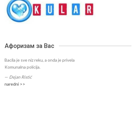
Афоризам за Вас
Bacila je sve niz reku, a onda je privela
Komunalna policija.
—
Dejan Ristić
naredni >>