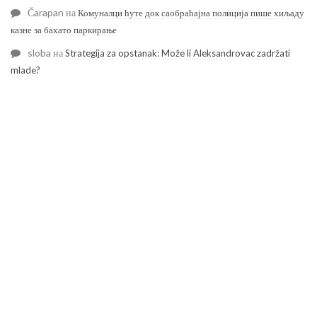
Čarapan
на
Комуналци ћуте док саобраћајна полиција пише хиљаду
казне за бахато паркирање
sloba
на
Strategija za opstanak: Može li Aleksandrovac zadržati
mlade?