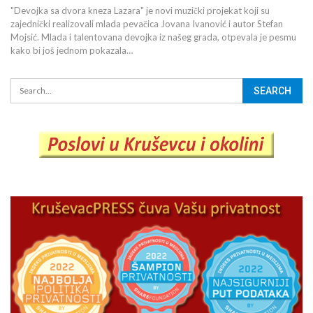
"Devojka sa dvora kneza Lazara" je novi muzički projekat koji su
zajednički realizovali mlada pevačica Jovana Ivanović i autor Stefan
Mojsić. Mlada i talentovana devojka iz našeg grada, otpevala je pesmu
kako bi još jednom pokazala…