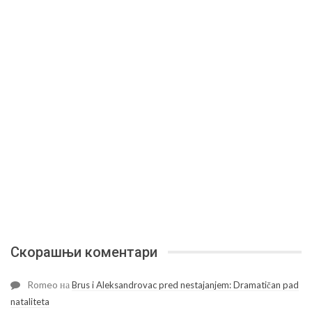
Скорашњи коментари
Romeo
на
Brus i Aleksandrovac pred nestajanjem: Dramatičan pad
nataliteta