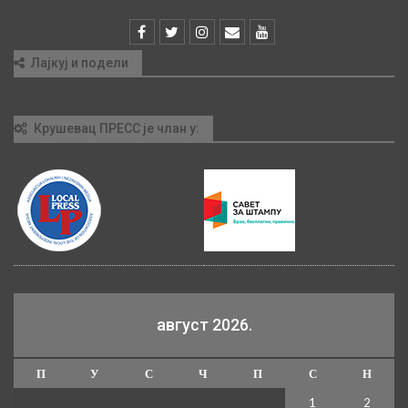
Лајкуј и подели
Крушевац ПРЕСС је члан у:
август 2026.
П
У
С
Ч
П
С
Н
1
2